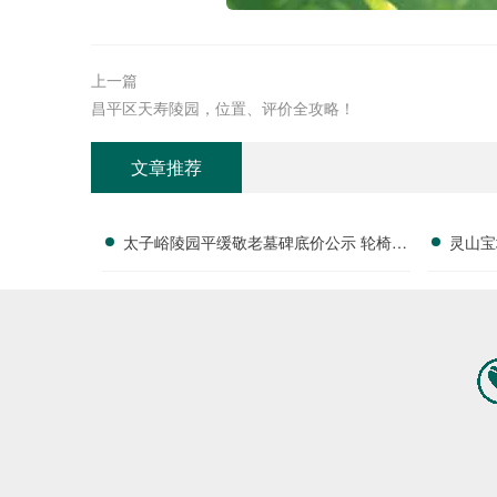
上一篇
昌平区天寿陵园，位置、评价全攻略！
文章推荐
太子峪陵园平缓敬老墓碑底价公示 轮椅配
灵山宝
套全部免费提供：深度解读与专属福利详
解