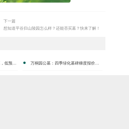
下一篇
想知道平谷归山陵园怎么样？还能否买墓？快来了解！
惠，低预算
万桐园公墓：四季绿化墓碑梯度报价解
析，同等价位升级优质碑材