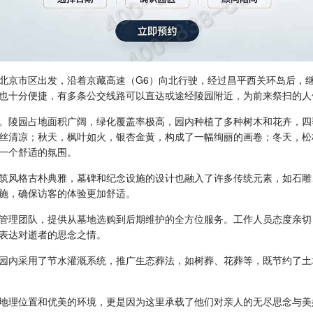
北京市区出发，沿着京藏高速（G6）向北行驶，经过昌平西关环岛后，继
也十分便捷，有多条公交线路可以直达或途经陵园附近，为前来祭扫的人
。陵园占地面积广阔，绿化覆盖率极高，园内种植了多种树木和花卉，四
丝清凉；秋天，枫叶如火，银杏金黄，构成了一幅绚丽的画卷；冬天，松
一个舒适的氛围。
筑风格古朴典雅，墓碑和纪念设施的设计也融入了许多传统元素，如石雕
施，确保访客的体验更加舒适。
管理团队，提供从墓地选购到后期维护的全方位服务。工作人员态度亲切
表达对逝者的思念之情。
园内采用了节水灌溉系统，推广生态葬法，如树葬、花葬等，既节约了土
地理位置和优美的环境，更是因为这里承载了他们对亲人的无尽思念与美