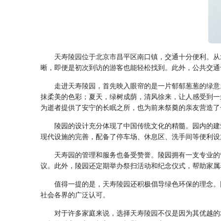
天寿陵园
位于北京市昌平区南口镇，交通十分便利。从
晰，即便是初次到访的游客也能轻松找到。此外，公共交通
走进
天寿陵园
，首先映入眼帘的是一片郁郁葱葱的绿意
抹柔美的色彩；夏天，绿树成荫，清风徐来，让人感受到一
为逝者提供了安宁的长眠之所，也为前来祭奠的亲友营造了
陵园的设计充分体现了中国传统文化的精髓。园内的建
现代设施的完善，配备了停车场、休息区、洗手间等便利设
天寿园
的管理和服务也备受赞誉。陵园拥有一支专业的
议。此外，陵园还定期举办祭扫活动和纪念仪式，帮助家属
值得一提的是，
天寿陵园
还积极倡导绿色环保的理念。
社会各界的广泛认可。
对于许多家庭来说，选择
天寿陵园
不仅是因为其优越的