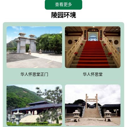
查看更多
怀思堂辖区面积15万平方米，整体建筑面积5．8万平方米。主体建
筑有：怀思堂豪华墓室、礼祭大厅、随缘阁、百家姓觅宗长廊等。
陵园环境
堂外建筑有：阙门、乌头门、华表、雄狮、怀思桥、喷泉、石翁
仲、无字碑、香灯等。典型的仿秦、汉建筑风格。蓝色的琉璃瓦屋
顶，朱砂红的门、窗、柱、墙，汉白玉雕刻的雄狮、华表，花岗岩
铺成的路面和台阶，洒落其间的花卉、松柏与万里长城浑然一体、
气势宏伟、古朴端庄、别具一格。怀思堂大殿入口两侧是用蜡染技
术描绘的抽象派创意绘画，大环境中的长城文化与炎黄始祖，小环
境的绘画中的河流、山川、彩云、明月，意喻着往生者与长城同
华人怀思堂正门
华人怀思堂
伴，与祖宗同眠，他（她）们的思想与品德与山河同在，与日月同
辉。
怀思堂作为豪华室内骨灰存放处，将干支纪年、五行相生相克、天
人合一、太极八卦、生辰八字及生肖等有机结合到历史文化中。一
厅七千个福位分十二小区，按十二地支命名。客户选位，可依据生
肖、八字、时辰亦可参考地理方位、职业、兴趣爱好等等。堂中是
地宫陵寝式的，入口楹联选材于著名田园诗人陶渊明"亲戚或余悲，