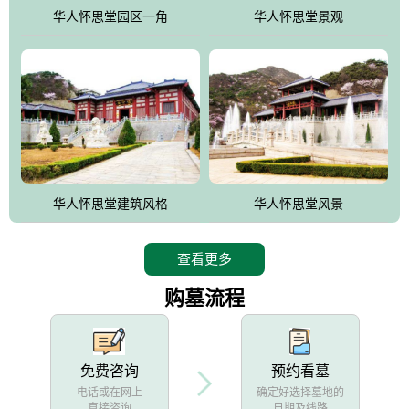
他人亦已歌，死后何所道，托体同山阿"中的后两句。反应了回归大
华人怀思堂园区一角
华人怀思堂景观
自然母亲怀抱中的生卒态度。堂口两边是"左青龙，右白虎，前朱
雀，后玄武"的四大吉祥物铜雕挂件。
华人怀思堂建筑风格
华人怀思堂风景
查看更多
购墓流程
免费咨询
预约看墓
电话或在网上
确定好选择墓地的
直接咨询
日期及线路