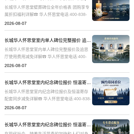
长城华人怀思堂壁葬碑位全年价格表 团购享专
属折扣福利详解☎ 华人怀思堂电话:400-838-
5063随着社会的发展和人们观念的变化，越来
2026-08-07
越多的人开始选择壁葬作为一种环保、节约土
地的殡葬方式。长城华人
长城华人怀思堂室内单人碑位完整报价 追思厅使用费用减免详解
长城华人怀思堂室内单人碑位完整报价及追思
厅使用费用减免详解☎ 华人怀思堂电话:400-
838-5063引言随着社会的发展和人们生活水平
2026-08-07
的提高，对身后事的安排越来越注重仪式感和
个性化。长城华人怀思堂
长城华人怀思堂室内纪念碑位报价 恒温寄存配套同步减免详解
长城华人怀思堂室内纪念碑位报价及恒温寄存
配套同步减免详解☎ 华人怀思堂电话:400-838-
5063一、引言随着社会的发展和人们生活水平
2026-08-07
的提高，对逝者的纪念和缅怀方式也在不断演
变。长城华人怀思堂作
长城华人怀思堂室内纪念碑位报价 恒温寄存配套同步减免详解
在现代社会，随着生活节奏的加快和人们对身