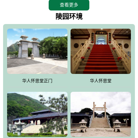
查看更多
怀思堂辖区面积15万平方米，整体建筑面积5．8万平方米。主体建
筑有：怀思堂豪华墓室、礼祭大厅、随缘阁、百家姓觅宗长廊等。
陵园环境
堂外建筑有：阙门、乌头门、华表、雄狮、怀思桥、喷泉、石翁
仲、无字碑、香灯等。典型的仿秦、汉建筑风格。蓝色的琉璃瓦屋
顶，朱砂红的门、窗、柱、墙，汉白玉雕刻的雄狮、华表，花岗岩
铺成的路面和台阶，洒落其间的花卉、松柏与万里长城浑然一体、
气势宏伟、古朴端庄、别具一格。怀思堂大殿入口两侧是用蜡染技
术描绘的抽象派创意绘画，大环境中的长城文化与炎黄始祖，小环
境的绘画中的河流、山川、彩云、明月，意喻着往生者与长城同
华人怀思堂正门
华人怀思堂
伴，与祖宗同眠，他（她）们的思想与品德与山河同在，与日月同
辉。
怀思堂作为豪华室内骨灰存放处，将干支纪年、五行相生相克、天
人合一、太极八卦、生辰八字及生肖等有机结合到历史文化中。一
厅七千个福位分十二小区，按十二地支命名。客户选位，可依据生
肖、八字、时辰亦可参考地理方位、职业、兴趣爱好等等。堂中是
地宫陵寝式的，入口楹联选材于著名田园诗人陶渊明"亲戚或余悲，