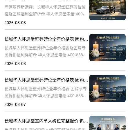
环保殡葬新选择：长城华人怀思堂壁葬碑位价
格及团购福利全解析☎ 华人怀思堂电话:400-
838-5063随着现代人对身后事的规划日益细
2026-08-08
致，壁葬作为一种绿色、节地的殡葬方式逐渐
走进大众视野。长城华人怀思
长城华人怀思堂壁葬碑位全年价格表 团购享专属折扣福利详解
长城华人怀思堂壁葬碑位全年价格表及团购专
属折扣福利详解☎ 华人怀思堂电话:400-838-
5063随着社会的发展和人们观念的转变，越来
2026-08-08
越多的人开始选择壁葬作为一种环保、节约土
地的殡葬方式。长城华人怀
长城华人怀思堂壁葬碑位全年价格表 团购享专属折扣福利详解
长城华人怀思堂壁葬碑位全年价格表 团购享专
属折扣福利详解☎ 华人怀思堂电话:400-838-
5063随着社会的发展和人们观念的变化，越来
2026-08-07
越多的人开始选择壁葬作为一种环保、节约土
地的殡葬方式。长城华人
长城华人怀思堂室内单人碑位完整报价 追思厅使用费用减免详解
长城华人怀思堂室内单人碑位完整报价及追思