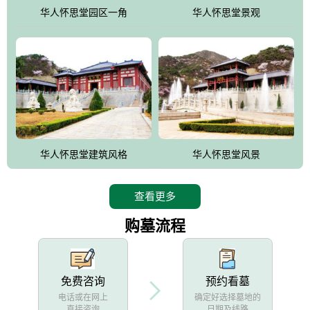
他人亦已歌，死后何所道，托体同山阿"中的后两句。反应了回归大
华人怀思堂园区一角
华人怀思堂景观
自然母亲怀抱中的生卒态度。堂口两边是"左青龙，右白虎，前朱
雀，后玄武"的四大吉祥物铜雕挂件。
华人怀思堂建筑风格
华人怀思堂风景
查看更多
购墓流程
免费咨询
预约看墓
电话或在网上
确定好选择墓地的
直接咨询
日期及线路