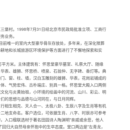
堡村。1998年7月31日经北京市民政局批准立项、工商行
服务业务。
京市目前唯一的室内大型豪华骨灰存放处，多年来，在深化殡葬
约耕地和长城旅游区环境保护等方面进行了不懈地探索和实
8万平方米。主体建筑有：怀思堂豪华墓室、礼祭大厅、随缘
、华表、雄狮、怀思桥、喷泉、石翁仲、无字碑、香灯等。典
的门、窗、柱、墙，汉白玉雕刻的雄狮、华表，花岗岩铺成的
一体、气势宏伟、古朴端庄、别具一格。怀思堂大殿入口两侧
城文化与炎黄始祖，小环境的绘画中的河流、山川、彩云、明
）们的思想与品德与山河同在，与日月同辉。
五行相生相克、天人合一、太极八卦、生辰八字及生肖等有机
十二地支命名。客户选位，可依据生肖、八字、时辰亦可参考
，入口楹联选材于著名田园诗人陶渊明"亲戚或余悲，他人
了回归大自然母亲怀抱中的生卒态度。堂口两边是"左青龙，