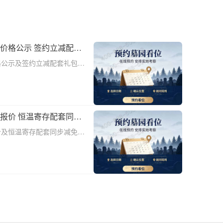
价格公示 签约立减配套
格公示及签约立减配套礼包详
-5063随着社会的发展和人们生
馆等场所的寄存需求日益增
报价 恒温寄存配套同步
价及恒温寄存配套同步减免详
-5063在现代社会，人们对于逝
情感需求。随着城市化进程的