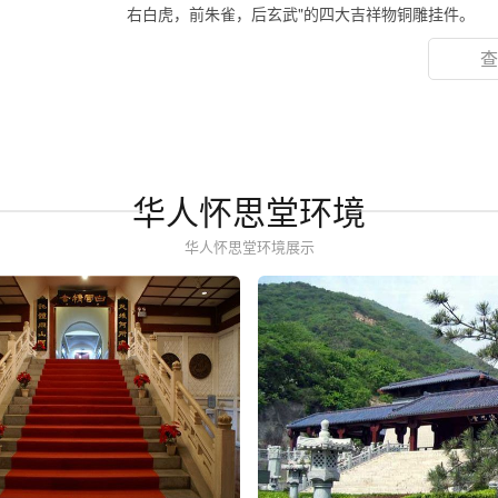
右白虎，前朱雀，后玄武"的四大吉祥物铜雕挂件。
查
华人怀思堂环境
华人怀思堂环境展示