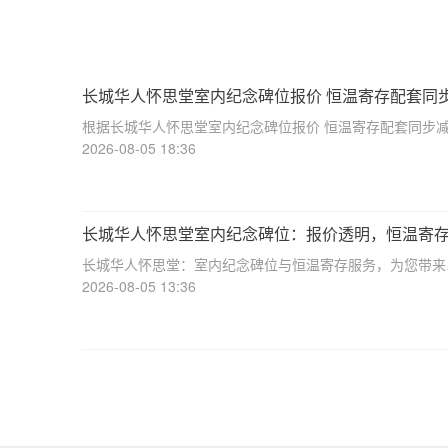
长城华人怀思堂室内纪念碑位报价 恒温寄存配套同
免详解
根据长城华人怀思堂室内纪念碑位报价 恒温寄存配套同步
详解☎ 华人怀思堂电话:400-838-5063在现代社会，随着
2026-08-05 18:36
节奏的加快和城市化进程的加速，人们对身后事的安排也提
了更高的要求。长城华
长城华人怀思堂室内纪念碑位：报价透明，恒温寄
减免
长城华人怀思堂：室内纪念碑位与恒温寄存服务，为您带来
优质的殡葬体验☎ 华人怀思堂电话:400-838-5063作为一
2026-08-05 13:36
业的陵园，长城华人怀思堂始终致力于为家属提供优质的殡
服务和福利政策。其中，