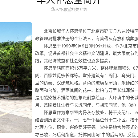
华人怀思堂相关介绍
北京长城华人怀思堂位于北京市延庆县八达岭特区三
政管理局批准注册的企业法人，专营骨灰存放和殡葬
怀思堂于1999年9月9日9时9分开放，作为北
改革，促进首都社会主义精神文明建设，最大限度节
践，其经济效益和社会效益也逐步提高。
怀思堂辖区面积15万平方米，整体建筑面积5．
阁、百家姓觅宗长廊等。堂外建筑有：阙门、乌头门
型的仿秦、汉建筑风格。蓝色的琉璃瓦屋顶，朱砂红
路面和台阶，洒落其间的花卉、松柏与万里长城浑然
是用蜡染技术描绘的抽象派创意绘画，大环境中的长
月，意喻着往生者与长城同伴，与祖宗同眠，他（她
怀思堂作为豪华室内骨灰存放处，将干支纪年、
结合到历史文化中。一厅七千个福位分十二小区，按
地理方位、职业、兴趣爱好等等。堂中是地宫陵寝式的
亦已歌，死后何所道，托体同山阿"中的后两句。反应