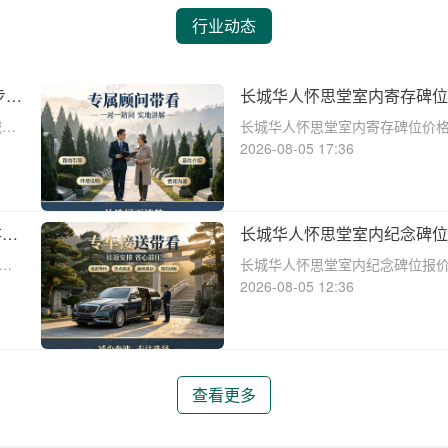
行业动态
步减
长城华人怀思堂室内寄存碑位
礼包详解
减免
长城华人怀思堂室内寄存碑位价
生活
解☎ 华人怀思堂电话:400-838
2026-08-05 17:36
出
活节奏的加快，对于灵堂、纪念
长。长城华人怀思堂作为一
存享
长城华人怀思堂室内纪念碑位
减免详解
更
长城华人怀思堂室内纪念碑位报
家专
解☎ 华人怀思堂电话:400-838
2026-08-05 12:36
葬
去亲人的怀念和纪念有着深深的
加快，传统的墓地空间逐
查看更多