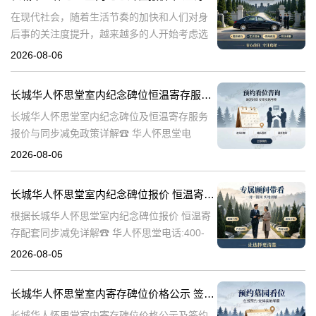
在现代社会，随着生活节奏的加快和人们对身
后事的关注度提升，越来越多的人开始考虑选
择合适的纪念方式来表达对逝者的哀思和怀
2026-08-06
念。长城华人怀思堂作为一家专业的纪念服务
机构，提供了一系列的纪念产品和服务，其中
长城华人怀思堂室内纪念碑位恒温寄存服务报价及同步减免政策详解
包
长城华人怀思堂室内纪念碑位及恒温寄存服务
报价与同步减免政策详解☎ 华人怀思堂电
话:400-838-5063一、引言随着社会观念的进
2026-08-06
步，人们对逝者的纪念方式日益多元化。室内
纪念碑位作为一种新兴的纪念
长城华人怀思堂室内纪念碑位报价 恒温寄存配套同步减免详解
根据长城华人怀思堂室内纪念碑位报价 恒温寄
存配套同步减免详解☎ 华人怀思堂电话:400-
838-5063在现代社会，随着生活节奏的加快和
2026-08-05
城市化进程的加速，人们对身后事的安排也提
出了更高的要求。长城华
长城华人怀思堂室内寄存碑位价格公示 签约立减配套礼包详解
长城华人怀思堂室内寄存碑位价格公示及签约