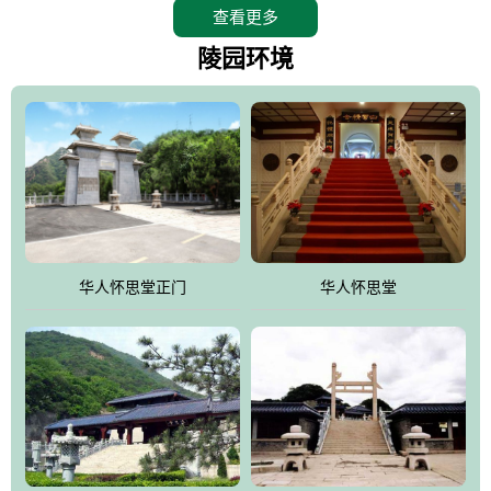
查看更多
怀思堂辖区面积15万平方米，整体建筑面积5．8万平方米。主体建
筑有：怀思堂豪华墓室、礼祭大厅、随缘阁、百家姓觅宗长廊等。
陵园环境
堂外建筑有：阙门、乌头门、华表、雄狮、怀思桥、喷泉、石翁
仲、无字碑、香灯等。典型的仿秦、汉建筑风格。蓝色的琉璃瓦屋
顶，朱砂红的门、窗、柱、墙，汉白玉雕刻的雄狮、华表，花岗岩
铺成的路面和台阶，洒落其间的花卉、松柏与万里长城浑然一体、
气势宏伟、古朴端庄、别具一格。怀思堂大殿入口两侧是用蜡染技
术描绘的抽象派创意绘画，大环境中的长城文化与炎黄始祖，小环
境的绘画中的河流、山川、彩云、明月，意喻着往生者与长城同
华人怀思堂正门
华人怀思堂
伴，与祖宗同眠，他（她）们的思想与品德与山河同在，与日月同
辉。
怀思堂作为豪华室内骨灰存放处，将干支纪年、五行相生相克、天
人合一、太极八卦、生辰八字及生肖等有机结合到历史文化中。一
厅七千个福位分十二小区，按十二地支命名。客户选位，可依据生
肖、八字、时辰亦可参考地理方位、职业、兴趣爱好等等。堂中是
地宫陵寝式的，入口楹联选材于著名田园诗人陶渊明"亲戚或余悲，