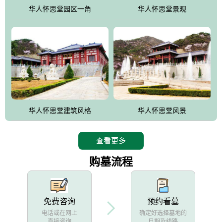
他人亦已歌，死后何所道，托体同山阿"中的后两句。反应了回归大
华人怀思堂园区一角
华人怀思堂景观
自然母亲怀抱中的生卒态度。堂口两边是"左青龙，右白虎，前朱
雀，后玄武"的四大吉祥物铜雕挂件。
华人怀思堂建筑风格
华人怀思堂风景
查看更多
购墓流程
免费咨询
预约看墓
电话或在网上
确定好选择墓地的
直接咨询
日期及线路