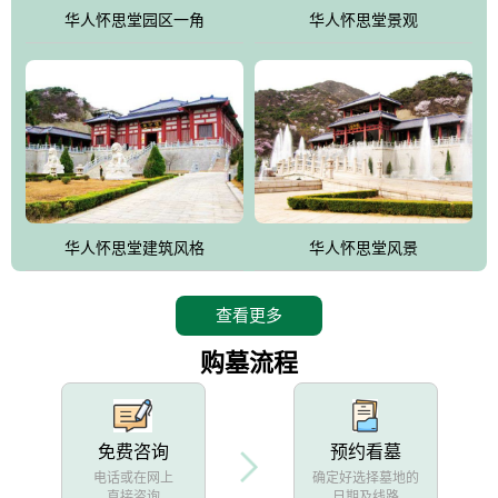
他人亦已歌，死后何所道，托体同山阿"中的后两句。反应了回归大
华人怀思堂园区一角
华人怀思堂景观
自然母亲怀抱中的生卒态度。堂口两边是"左青龙，右白虎，前朱
雀，后玄武"的四大吉祥物铜雕挂件。
华人怀思堂建筑风格
华人怀思堂风景
查看更多
购墓流程
免费咨询
预约看墓
电话或在网上
确定好选择墓地的
直接咨询
日期及线路