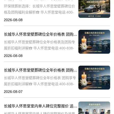
环保殡葬新选择：长城华人怀思堂壁葬碑位价
格及团购福利全解析☎ 华人怀思堂电话:400-
838-5063随着现代人对身后事的规划日益细
2026-08-08
致，壁葬作为一种绿色、节地的殡葬方式逐渐
走进大众视野。长城华人怀思
长城华人怀思堂壁葬碑位全年价格表 团购享专属折扣福利详解
长城华人怀思堂壁葬碑位全年价格表及团购专
属折扣福利详解☎ 华人怀思堂电话:400-838-
5063随着社会的发展和人们观念的转变，越来
2026-08-08
越多的人开始选择壁葬作为一种环保、节约土
地的殡葬方式。长城华人怀
长城华人怀思堂壁葬碑位全年价格表 团购享专属折扣福利详解
长城华人怀思堂壁葬碑位全年价格表 团购享专
属折扣福利详解☎ 华人怀思堂电话:400-838-
5063随着社会的发展和人们观念的变化，越来
2026-08-07
越多的人开始选择壁葬作为一种环保、节约土
地的殡葬方式。长城华人
长城华人怀思堂室内单人碑位完整报价 追思厅使用费用减免详解
长城华人怀思堂室内单人碑位完整报价及追思