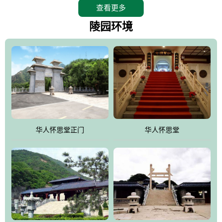
查看更多
怀思堂辖区面积15万平方米，整体建筑面积5．8万平方米。主体建
筑有：怀思堂豪华墓室、礼祭大厅、随缘阁、百家姓觅宗长廊等。
陵园环境
堂外建筑有：阙门、乌头门、华表、雄狮、怀思桥、喷泉、石翁
仲、无字碑、香灯等。典型的仿秦、汉建筑风格。蓝色的琉璃瓦屋
顶，朱砂红的门、窗、柱、墙，汉白玉雕刻的雄狮、华表，花岗岩
铺成的路面和台阶，洒落其间的花卉、松柏与万里长城浑然一体、
气势宏伟、古朴端庄、别具一格。怀思堂大殿入口两侧是用蜡染技
术描绘的抽象派创意绘画，大环境中的长城文化与炎黄始祖，小环
境的绘画中的河流、山川、彩云、明月，意喻着往生者与长城同
华人怀思堂正门
华人怀思堂
伴，与祖宗同眠，他（她）们的思想与品德与山河同在，与日月同
辉。
怀思堂作为豪华室内骨灰存放处，将干支纪年、五行相生相克、天
人合一、太极八卦、生辰八字及生肖等有机结合到历史文化中。一
厅七千个福位分十二小区，按十二地支命名。客户选位，可依据生
肖、八字、时辰亦可参考地理方位、职业、兴趣爱好等等。堂中是
地宫陵寝式的，入口楹联选材于著名田园诗人陶渊明"亲戚或余悲，