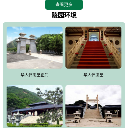
查看更多
怀思堂辖区面积15万平方米，整体建筑面积5．8万平方米。主体建
筑有：怀思堂豪华墓室、礼祭大厅、随缘阁、百家姓觅宗长廊等。
陵园环境
堂外建筑有：阙门、乌头门、华表、雄狮、怀思桥、喷泉、石翁
仲、无字碑、香灯等。典型的仿秦、汉建筑风格。蓝色的琉璃瓦屋
顶，朱砂红的门、窗、柱、墙，汉白玉雕刻的雄狮、华表，花岗岩
铺成的路面和台阶，洒落其间的花卉、松柏与万里长城浑然一体、
气势宏伟、古朴端庄、别具一格。怀思堂大殿入口两侧是用蜡染技
术描绘的抽象派创意绘画，大环境中的长城文化与炎黄始祖，小环
境的绘画中的河流、山川、彩云、明月，意喻着往生者与长城同
华人怀思堂正门
华人怀思堂
伴，与祖宗同眠，他（她）们的思想与品德与山河同在，与日月同
辉。
怀思堂作为豪华室内骨灰存放处，将干支纪年、五行相生相克、天
人合一、太极八卦、生辰八字及生肖等有机结合到历史文化中。一
厅七千个福位分十二小区，按十二地支命名。客户选位，可依据生
肖、八字、时辰亦可参考地理方位、职业、兴趣爱好等等。堂中是
地宫陵寝式的，入口楹联选材于著名田园诗人陶渊明"亲戚或余悲，