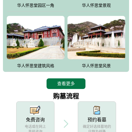
他人亦已歌，死后何所道，托体同山阿"中的后两句。反应了回归大
华人怀思堂园区一角
华人怀思堂景观
自然母亲怀抱中的生卒态度。堂口两边是"左青龙，右白虎，前朱
雀，后玄武"的四大吉祥物铜雕挂件。
华人怀思堂建筑风格
华人怀思堂风景
查看更多
购墓流程
免费咨询
预约看墓
电话或在网上
确定好选择墓地的
直接咨询
日期及线路