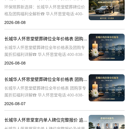
环保殡葬新选择：长城华人怀思堂壁葬碑位价
格及团购福利全解析☎ 华人怀思堂电话:400-
838-5063随着现代人对身后事的规划日益细
2026-08-08
致，壁葬作为一种绿色、节地的殡葬方式逐渐
走进大众视野。长城华人怀思
长城华人怀思堂壁葬碑位全年价格表 团购享专属折扣福利详解
长城华人怀思堂壁葬碑位全年价格表及团购专
属折扣福利详解☎ 华人怀思堂电话:400-838-
5063随着社会的发展和人们观念的转变，越来
2026-08-08
越多的人开始选择壁葬作为一种环保、节约土
地的殡葬方式。长城华人怀
长城华人怀思堂壁葬碑位全年价格表 团购享专属折扣福利详解
长城华人怀思堂壁葬碑位全年价格表 团购享专
属折扣福利详解☎ 华人怀思堂电话:400-838-
5063随着社会的发展和人们观念的变化，越来
2026-08-07
越多的人开始选择壁葬作为一种环保、节约土
地的殡葬方式。长城华人
长城华人怀思堂室内单人碑位完整报价 追思厅使用费用减免详解
长城华人怀思堂室内单人碑位完整报价及追思