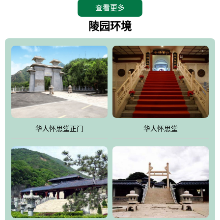
查看更多
怀思堂辖区面积15万平方米，整体建筑面积5．8万平方米。主体建
筑有：怀思堂豪华墓室、礼祭大厅、随缘阁、百家姓觅宗长廊等。
陵园环境
堂外建筑有：阙门、乌头门、华表、雄狮、怀思桥、喷泉、石翁
仲、无字碑、香灯等。典型的仿秦、汉建筑风格。蓝色的琉璃瓦屋
顶，朱砂红的门、窗、柱、墙，汉白玉雕刻的雄狮、华表，花岗岩
铺成的路面和台阶，洒落其间的花卉、松柏与万里长城浑然一体、
气势宏伟、古朴端庄、别具一格。怀思堂大殿入口两侧是用蜡染技
术描绘的抽象派创意绘画，大环境中的长城文化与炎黄始祖，小环
境的绘画中的河流、山川、彩云、明月，意喻着往生者与长城同
华人怀思堂正门
华人怀思堂
伴，与祖宗同眠，他（她）们的思想与品德与山河同在，与日月同
辉。
怀思堂作为豪华室内骨灰存放处，将干支纪年、五行相生相克、天
人合一、太极八卦、生辰八字及生肖等有机结合到历史文化中。一
厅七千个福位分十二小区，按十二地支命名。客户选位，可依据生
肖、八字、时辰亦可参考地理方位、职业、兴趣爱好等等。堂中是
地宫陵寝式的，入口楹联选材于著名田园诗人陶渊明"亲戚或余悲，