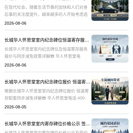
在现代社会，随着生活节奏的加快和人们对身
后事的关注度提升，越来越多的人开始考虑选
择合适的纪念方式来表达对逝者的哀思和怀
2026-08-06
念。长城华人怀思堂作为一家专业的纪念服务
机构，提供了一系列的纪念产品和服务，其中
长城华人怀思堂室内纪念碑位恒温寄存服务报价及同步减免政策详解
包
长城华人怀思堂室内纪念碑位及恒温寄存服务
报价与同步减免政策详解☎ 华人怀思堂电
话:400-838-5063一、引言随着社会观念的进
2026-08-06
步，人们对逝者的纪念方式日益多元化。室内
纪念碑位作为一种新兴的纪念
长城华人怀思堂室内纪念碑位报价 恒温寄存配套同步减免详解
根据长城华人怀思堂室内纪念碑位报价 恒温寄
存配套同步减免详解☎ 华人怀思堂电话:400-
838-5063在现代社会，随着生活节奏的加快和
2026-08-05
城市化进程的加速，人们对身后事的安排也提
出了更高的要求。长城华
长城华人怀思堂室内寄存碑位价格公示 签约立减配套礼包详解
长城华人怀思堂室内寄存碑位价格公示及签约