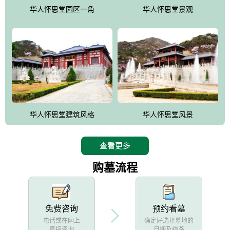
他人亦已歌，死后何所道，托体同山阿"中的后两句。反应了回归大
华人怀思堂园区一角
华人怀思堂景观
自然母亲怀抱中的生卒态度。堂口两边是"左青龙，右白虎，前朱
雀，后玄武"的四大吉祥物铜雕挂件。
华人怀思堂建筑风格
华人怀思堂风景
查看更多
购墓流程
免费咨询
预约看墓
电话或在网上
确定好选择墓地的
直接咨询
日期及线路