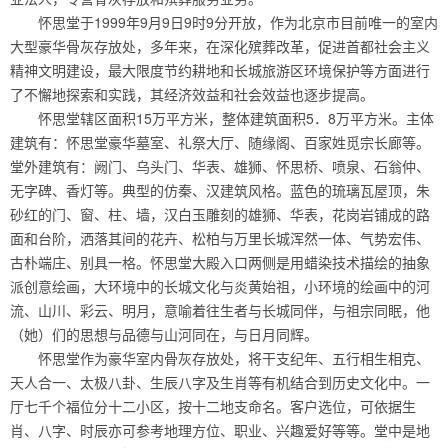
怀思堂于1999年9月9日9时9分开放，作为北京市目前唯一的室内
大型豪华骨灰存放处，多年来，在深化殡葬改革，促进首都社会主义
精神文明建设，最大限度节约耕地和长城旅游区环境保护等方面进行
了不懈地探索和实践，其经济效益和社会效益也逐步提高。
怀思堂辖区面积15万平方米，整体建筑面积5．8万平方米。主体
建筑有：怀思堂豪华墓室、礼祭大厅、随缘阁、百家姓觅宗长廊等。
堂外建筑有：阙门、乌头门、华表、雄狮、怀思桥、喷泉、石翁仲、
无字碑、香灯等。典型的仿秦、汉建筑风格。蓝色的琉璃瓦屋顶，朱
砂红的门、窗、柱、墙，汉白玉雕刻的雄狮、华表，花岗岩铺成的路
面和台阶，洒落其间的花卉、松柏与万里长城浑然一体、气势宏伟、
古朴端庄、别具一格。怀思堂大殿入口两侧是用蜡染技术描绘的抽象
派创意绘画，大环境中的长城文化与炎黄始祖，小环境的绘画中的河
流、山川、彩云、明月，意喻着往生者与长城同伴，与祖宗同眠，他
（她）们的思想与品德与山河同在，与日月同辉。
怀思堂作为豪华室内骨灰存放处，将干支纪年、五行相生相克、
天人合一、太极八卦、生辰八字及生肖等有机结合到历史文化中。一
厅七千个福位分十二小区，按十二地支命名。客户选位，可依据生
肖、八字、时辰亦可参考地理方位、职业、兴趣爱好等等。堂中是地