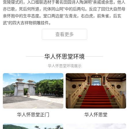
宫陵寝式的，入口楹联选材于著名田园诗人陶渊明"亲戚或余悲，他人
亦已歌，死后何所道，托体同山阿"中的后两句。反应了回归大自然母
亲怀抱中的生卒态度。堂口两边是"左青龙，右白虎，前朱雀，后玄
武"的四大吉祥物铜雕挂件。
查看更多
华人怀思堂环境
华人怀思堂环境展示
华人怀思堂正门
华人怀思堂