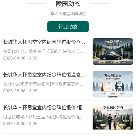
陵园动态
华人怀思堂新闻动态
行业动态
长城华人怀思堂室内纪念碑位报价 恒温
寄存配套同步减免详解
在现代社会，随着生活节奏的加快和人们对
身后事的关注度提升，越来越多的人开始考
2026-08-06 14:36
虑选择合适的纪念方式来表达对逝者的哀思
和怀念。长城华人怀思堂作为一家专业的纪
长城华人怀思堂室内纪念碑位恒温寄存
念服务机构，提供了一系列的纪念产品和服
服务报价及同步减免政策详解
长城华人怀思堂室内纪念碑位及恒温寄存服
务，其中包
务报价与同步减免政策详解☎ 华人怀思堂电
2026-08-06 13:36
话:400-838-5063一、引言随着社会观念的进
步，人们对逝者的纪念方式日益多元化。室
长城华人怀思堂室内纪念碑位报价 恒温
内纪念碑位作为一种新兴的纪念
寄存配套同步减免详解
根据长城华人怀思堂室内纪念碑位报价 恒温
寄存配套同步减免详解☎ 华人怀思堂电
2026-08-05 18:36
话:400-838-5063在现代社会，随着生活节奏