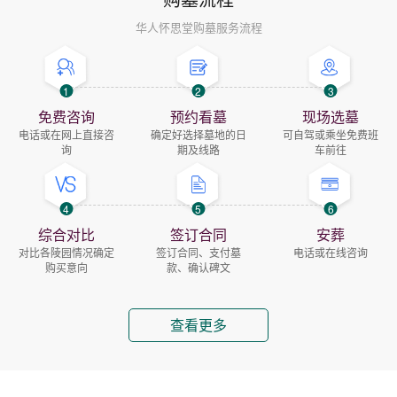
华人怀思堂购墓服务流程
1
2
3
免费咨询
预约看墓
现场选墓
电话或在网上直接咨
确定好选择墓地的日
可自驾或乘坐免费班
询
期及线路
车前往
4
5
6
综合对比
签订合同
安葬
对比各陵园情况确定
签订合同、支付墓
电话或在线咨询
购买意向
款、确认碑文
查看更多