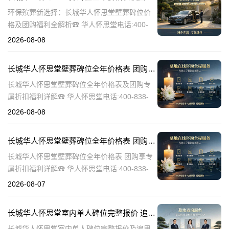
环保殡葬新选择：长城华人怀思堂壁葬碑位价
格及团购福利全解析☎ 华人怀思堂电话:400-
838-5063随着现代人对身后事的规划日益细
2026-08-08
致，壁葬作为一种绿色、节地的殡葬方式逐渐
走进大众视野。长城华人怀思
长城华人怀思堂壁葬碑位全年价格表 团购享专属折扣福利详解
长城华人怀思堂壁葬碑位全年价格表及团购专
属折扣福利详解☎ 华人怀思堂电话:400-838-
5063随着社会的发展和人们观念的转变，越来
2026-08-08
越多的人开始选择壁葬作为一种环保、节约土
地的殡葬方式。长城华人怀
长城华人怀思堂壁葬碑位全年价格表 团购享专属折扣福利详解
长城华人怀思堂壁葬碑位全年价格表 团购享专
属折扣福利详解☎ 华人怀思堂电话:400-838-
5063随着社会的发展和人们观念的变化，越来
2026-08-07
越多的人开始选择壁葬作为一种环保、节约土
地的殡葬方式。长城华人
长城华人怀思堂室内单人碑位完整报价 追思厅使用费用减免详解
长城华人怀思堂室内单人碑位完整报价及追思