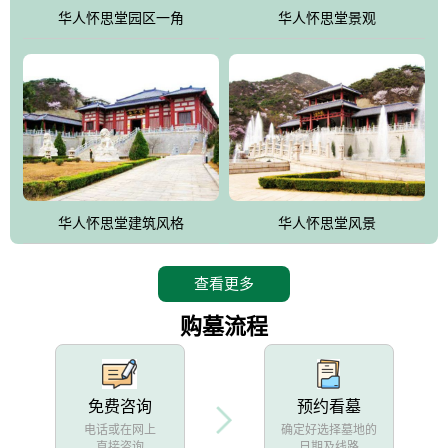
他人亦已歌，死后何所道，托体同山阿"中的后两句。反应了回归大
华人怀思堂园区一角
华人怀思堂景观
自然母亲怀抱中的生卒态度。堂口两边是"左青龙，右白虎，前朱
雀，后玄武"的四大吉祥物铜雕挂件。
华人怀思堂建筑风格
华人怀思堂风景
查看更多
购墓流程
免费咨询
预约看墓
电话或在网上
确定好选择墓地的
直接咨询
日期及线路