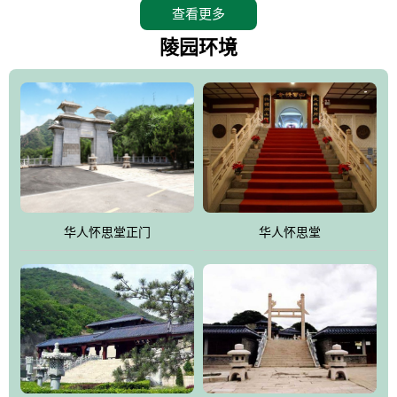
查看更多
怀思堂辖区面积15万平方米，整体建筑面积5．8万平方米。主体建
筑有：怀思堂豪华墓室、礼祭大厅、随缘阁、百家姓觅宗长廊等。
陵园环境
堂外建筑有：阙门、乌头门、华表、雄狮、怀思桥、喷泉、石翁
仲、无字碑、香灯等。典型的仿秦、汉建筑风格。蓝色的琉璃瓦屋
顶，朱砂红的门、窗、柱、墙，汉白玉雕刻的雄狮、华表，花岗岩
铺成的路面和台阶，洒落其间的花卉、松柏与万里长城浑然一体、
气势宏伟、古朴端庄、别具一格。怀思堂大殿入口两侧是用蜡染技
术描绘的抽象派创意绘画，大环境中的长城文化与炎黄始祖，小环
境的绘画中的河流、山川、彩云、明月，意喻着往生者与长城同
华人怀思堂正门
华人怀思堂
伴，与祖宗同眠，他（她）们的思想与品德与山河同在，与日月同
辉。
怀思堂作为豪华室内骨灰存放处，将干支纪年、五行相生相克、天
人合一、太极八卦、生辰八字及生肖等有机结合到历史文化中。一
厅七千个福位分十二小区，按十二地支命名。客户选位，可依据生
肖、八字、时辰亦可参考地理方位、职业、兴趣爱好等等。堂中是
地宫陵寝式的，入口楹联选材于著名田园诗人陶渊明"亲戚或余悲，