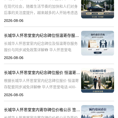
在现代社会，随着生活节奏的加快和人们对身
后事的关注度提升，越来越多的人开始考虑选
择合适的纪念方式来表达对逝者的哀思和怀
2026-08-06
念。长城华人怀思堂作为一家专业的纪念服务
机构，提供了一系列的纪念产品和服务，其中
长城华人怀思堂室内纪念碑位恒温寄存服务报价及同步减免政策详解
包
长城华人怀思堂室内纪念碑位及恒温寄存服务
报价与同步减免政策详解☎ 华人怀思堂电
话:400-838-5063一、引言随着社会观念的进
2026-08-06
步，人们对逝者的纪念方式日益多元化。室内
纪念碑位作为一种新兴的纪念
长城华人怀思堂室内纪念碑位报价 恒温寄存配套同步减免详解
根据长城华人怀思堂室内纪念碑位报价 恒温寄
存配套同步减免详解☎ 华人怀思堂电话:400-
838-5063在现代社会，随着生活节奏的加快和
2026-08-05
城市化进程的加速，人们对身后事的安排也提
出了更高的要求。长城华
长城华人怀思堂室内寄存碑位价格公示 签约立减配套礼包详解
长城华人怀思堂室内寄存碑位价格公示及签约