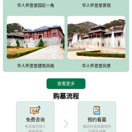
他人亦已歌，死后何所道，托体同山阿"中的后两句。反应了回归大
华人怀思堂园区一角
华人怀思堂景观
自然母亲怀抱中的生卒态度。堂口两边是"左青龙，右白虎，前朱
雀，后玄武"的四大吉祥物铜雕挂件。
华人怀思堂建筑风格
华人怀思堂风景
查看更多
购墓流程
免费咨询
预约看墓
电话或在网上
确定好选择墓地的
直接咨询
日期及线路