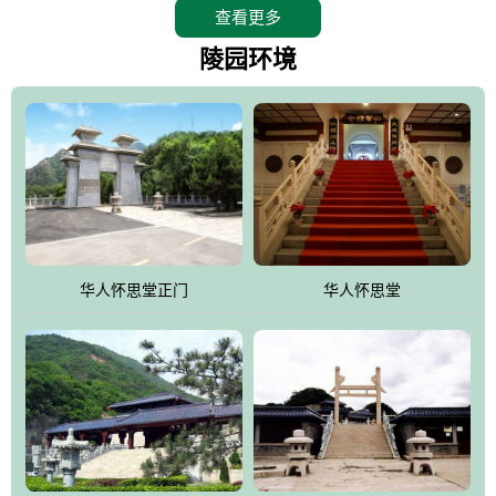
查看更多
怀思堂辖区面积15万平方米，整体建筑面积5．8万平方米。主体建
筑有：怀思堂豪华墓室、礼祭大厅、随缘阁、百家姓觅宗长廊等。
陵园环境
堂外建筑有：阙门、乌头门、华表、雄狮、怀思桥、喷泉、石翁
仲、无字碑、香灯等。典型的仿秦、汉建筑风格。蓝色的琉璃瓦屋
顶，朱砂红的门、窗、柱、墙，汉白玉雕刻的雄狮、华表，花岗岩
铺成的路面和台阶，洒落其间的花卉、松柏与万里长城浑然一体、
气势宏伟、古朴端庄、别具一格。怀思堂大殿入口两侧是用蜡染技
术描绘的抽象派创意绘画，大环境中的长城文化与炎黄始祖，小环
境的绘画中的河流、山川、彩云、明月，意喻着往生者与长城同
华人怀思堂正门
华人怀思堂
伴，与祖宗同眠，他（她）们的思想与品德与山河同在，与日月同
辉。
怀思堂作为豪华室内骨灰存放处，将干支纪年、五行相生相克、天
人合一、太极八卦、生辰八字及生肖等有机结合到历史文化中。一
厅七千个福位分十二小区，按十二地支命名。客户选位，可依据生
肖、八字、时辰亦可参考地理方位、职业、兴趣爱好等等。堂中是
地宫陵寝式的，入口楹联选材于著名田园诗人陶渊明"亲戚或余悲，