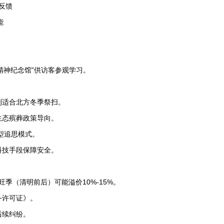
反馈
能
精神纪念馆”供访客参观学习。
别适合北方冬季祭扫。
生态殡葬政策导向。
新型追思模式。
科技手段保障安全。
旺季（清明前后）可能溢价10%-15%。
务许可证》。
后续纠纷。