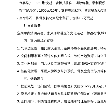
- 代客祭扫：380元/次起，含擦拭格位、摆放鲜花、录制视频
- 数字纪念馆：1800元/10年，支持在线献花、留言等互动功
- 生命晶石：将骨灰转化为纪念宝石，价格1.2万元起
3. 文化服务
定期举办清明诗会、家风传承讲座等文化活动，并设有“长城
四、室内葬核心优势
1. 气候适应性：相比露天墓地，室内环境不受风雨影响，特
2. 空间利用率高：通过立体安葬方式，节约土地资源，符合
3. 文化附加值：与八达岭文旅带联动，形成“祭扫+文旅”的
4. 智能化管理：采用人脸识别祭扫系统、骨灰盒定位芯片等
五、选购建议
1. 提前规划：热门区域（如朝南格位）需提前3-6个月预定，
2. 资质核查：务必确认销售方具备民政部门颁发的《殡葬服
3. 合同细节：明确管理费周期、格位继承转让条款等，避免