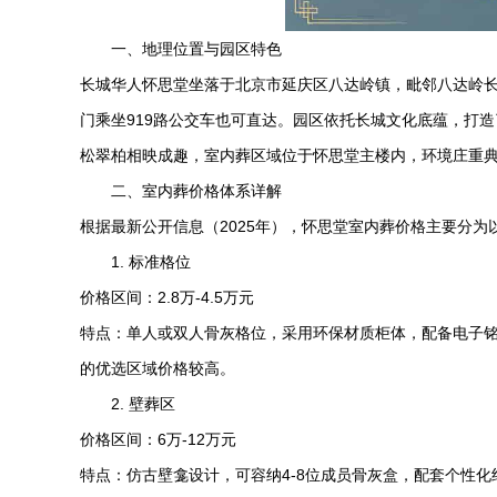
一、地理位置与园区特色
长城
华人怀思堂
坐落于北京市延庆区八达岭镇，毗邻八达岭长
门乘坐919路公交车也可直达。园区依托长城文化底蕴，打
松翠柏相映成趣，室内葬区域位于怀思堂主楼内，环境庄重
二、室内葬价格体系详解
根据最新公开信息（2025年），怀思堂室内葬价格主要分为
1. 标准格位
价格区间：2.8万-4.5万元
特点：单人或双人骨灰格位，采用环保材质柜体，配备电子
的优选区域价格较高。
2. 壁葬区
价格区间：6万-12万元
特点：仿古壁龛设计，可容纳4-8位成员骨灰盒，配套个性