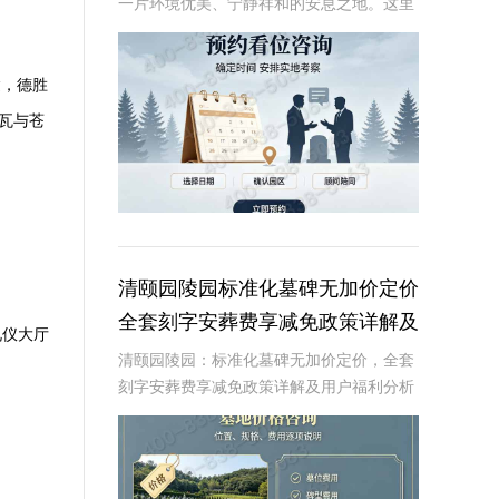
一片环境优美、宁静祥和的安息之地。这里
不仅拥有得天独厚的自然环境，还以其独特
的原生林地墓碑设计，为逝者提供一个安静
而尊贵的归宿。近期，陵园推出了一项限时
达，德胜
特惠活动，
瓦与苍
清颐园陵园标准化墓碑无加价定价
全套刻字安葬费享减免政策详解及
礼仪大厅
用户福利分析
清颐园陵园：标准化墓碑无加价定价，全套
刻字安葬费享减免政策详解及用户福利分析
☎ 清颐园公墓电话:400-838-5063在现代社
会，人们对死亡和身后事的规划越来越重
视。清颐园陵园作为一家专业的陵园服