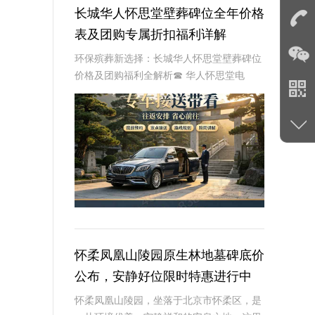
长城华人怀思堂壁葬碑位全年价格
表及团购专属折扣福利详解
环保殡葬新选择：长城华人怀思堂壁葬碑位
价格及团购福利全解析☎ 华人怀思堂电
话:400-838-5063随着现代人对身后事的规
划日益细致，壁葬作为一种绿色、节地的殡
葬方式逐渐走进大众视野。长城华人怀思
怀柔凤凰山陵园原生林地墓碑底价
公布，安静好位限时特惠进行中
怀柔凤凰山陵园，坐落于北京市怀柔区，是