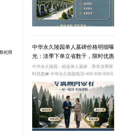
中华永久陵园单人墓碑价格明细曝
赠祭祀用
光：淡季下单立省数千，限时优惠
深度解析
中华永久陵园：精选单人墓碑，尊享淡季限
时优惠☎ 中华永久陵园电话:400-838-5063
中华永久陵园，作为国内知名的陵园品牌，
始终以提供高品质的墓碑产品和服务为己
任。本文将全面解析中华永久陵园多款