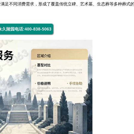
计满足不同消费需求，形成了覆盖传统立碑、艺术墓、生态葬等多种葬式
久陵园电话:400-838-5063