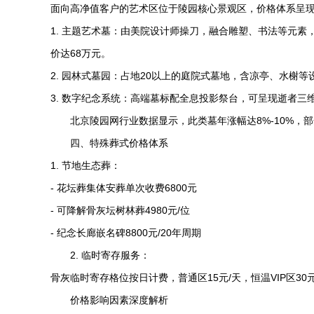
面向高净值客户的艺术区位于陵园核心景观区，价格体系呈
1. 主题艺术墓：由美院设计师操刀，融合雕塑、书法等元素
价达68万元。
2. 园林式墓园：占地20以上的庭院式墓地，含凉亭、水榭等
3. 数字纪念系统：高端墓标配全息投影祭台，可呈现逝者三
北京陵园网行业数据显示，此类墓年涨幅达8%-10%
四、特殊葬式价格体系
1. 节地生态葬：
- 花坛葬集体安葬单次收费6800元
- 可降解骨灰坛树林葬4980元/位
- 纪念长廊嵌名碑8800元/20年周期
2. 临时寄存服务：
骨灰临时寄存格位按日计费，普通区15元/天，恒温VIP区30
价格影响因素深度解析