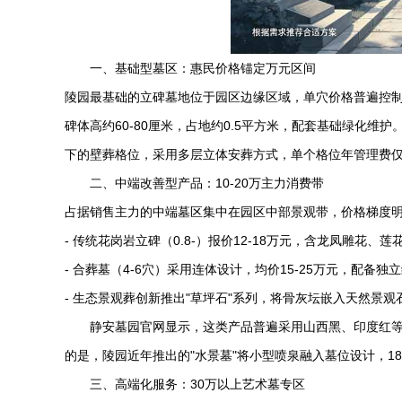
一、基础型墓区：惠民价格锚定万元区间
陵园最基础的立碑墓地位于园区边缘区域，单穴价格普遍控制
碑体高约60-80厘米，占地约0.5平方米，配套基础绿化
下的壁葬格位，采用多层立体安葬方式，单个格位年管理费仅
二、中端改善型产品：10-20万主力消费带
占据销售主力的中端墓区集中在园区中部景观带，价格梯度
- 传统花岗岩立碑（0.8-）报价12-18万元，含龙凤雕花、
- 合葬墓（4-6穴）采用连体设计，均价15-25万元，配备独
- 生态景观葬创新推出"草坪石"系列，将骨灰坛嵌入天然景观石
静安墓园
官网显示，这类产品普遍采用山西黑、印度红等
的是，陵园近年推出的"水景墓"将小型喷泉融入墓位设计，1
三、高端化服务：30万以上艺术墓专区