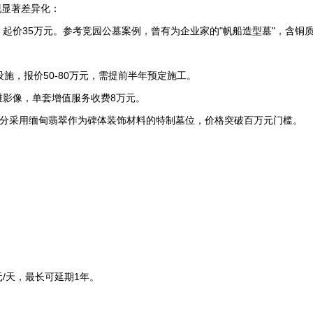
现显著差异化：
，起价35万元。参考竞园公墓案例，曾有为企业家的"帆船造型墓"，含铜
设施，报价50-80万元，需提前半年预定施工。
维影像，单套增值服务收费8万元。
，部分采用缅甸翡翠作为碑体装饰材料的特制墓位，价格突破百万元门槛。
元/天，最长可延期1年。