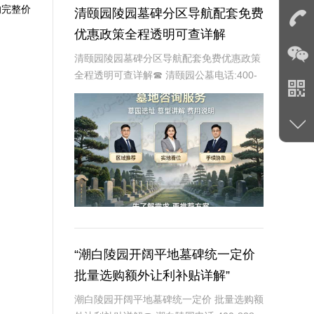
的完整价
清颐园陵园墓碑分区导航配套免费
优惠政策全程透明可查详解
清颐园陵园墓碑分区导航配套免费优惠政策
全程透明可查详解☎ 清颐园公墓电话:400-
838-5063在现代社会，人们对死亡和身后
事的规划越来越重视。清颐园陵园作为一家
专业的陵园机构，提供了一系列贴心、
“潮白陵园开阔平地墓碑统一定价
批量选购额外让利补贴详解”
潮白陵园开阔平地墓碑统一定价 批量选购额