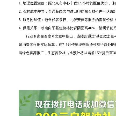
1. 地理位置溢价：距北京市中心车程1.5小时的区位优势，使
2. 石材成本差异：普通花岗岩与进口印度黑石材价差可达8倍
3. 服务附加值：包含代客祭扫、礼仪安葬等服务的套餐价格上浮
4. 供需关系：朝南向阳墓位价格比背阴面高40%，清明节前后
行业专家在百度号文章中指出，该陵园通过"基础款走量
议消费者根据实际预算，在7-9月传统淡季洽谈可获得额外
着绿色殡葬推广，生态葬价格占比预计将从当前15%提升至