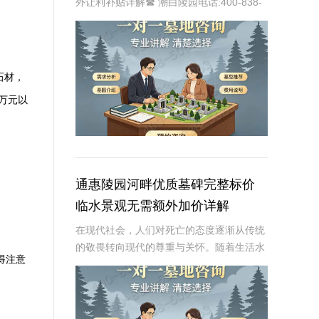
外让利补贴详解☎ 潮白陵园电话:400-838-
5063在现代社会，随着人们对生命和死亡的
理解不断深入，以及对身后事的规划日益重
视，墓碑的选择和购买成为了一个
石材，
万元以
通惠陵园河畔优质墓碑完整标价
临水景观无需额外加价详解
在现代社会，人们对死亡的态度逐渐从传统
的敬畏转向现代的尊重与关怀。随着生活水
得注意
平的提高，人们对身后事的规划也日益注重
品质与个性。通惠陵园作为一家知名的陵园
机构，提供了一系列优质的墓碑产品和服
务，其中河畔