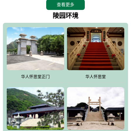
查看更多
怀思堂辖区面积15万平方米，整体建筑面积5．8万平方米。主体建
筑有：怀思堂豪华墓室、礼祭大厅、随缘阁、百家姓觅宗长廊等。
陵园环境
堂外建筑有：阙门、乌头门、华表、雄狮、怀思桥、喷泉、石翁
仲、无字碑、香灯等。典型的仿秦、汉建筑风格。蓝色的琉璃瓦屋
顶，朱砂红的门、窗、柱、墙，汉白玉雕刻的雄狮、华表，花岗岩
铺成的路面和台阶，洒落其间的花卉、松柏与万里长城浑然一体、
气势宏伟、古朴端庄、别具一格。怀思堂大殿入口两侧是用蜡染技
术描绘的抽象派创意绘画，大环境中的长城文化与炎黄始祖，小环
境的绘画中的河流、山川、彩云、明月，意喻着往生者与长城同
华人怀思堂正门
华人怀思堂
伴，与祖宗同眠，他（她）们的思想与品德与山河同在，与日月同
辉。
怀思堂作为豪华室内骨灰存放处，将干支纪年、五行相生相克、天
人合一、太极八卦、生辰八字及生肖等有机结合到历史文化中。一
厅七千个福位分十二小区，按十二地支命名。客户选位，可依据生
肖、八字、时辰亦可参考地理方位、职业、兴趣爱好等等。堂中是
地宫陵寝式的，入口楹联选材于著名田园诗人陶渊明"亲戚或余悲，