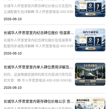
长城华人怀思堂室内寄存碑位价格公示及签约
立减配套礼包详解☎ 华人怀思堂电话:400-838-
5063随着社会的发展和人们生活节奏的加快，
2026-08-10
对于身后事的安排也变得越来越重要。长城华
人怀思堂作为一家专业的
长城华人怀思堂室内纪念碑位报价 恒温寄存配套同步减免详解
长城华人怀思堂室内纪念碑位报价及恒温寄存
配套同步减免详解☎ 华人怀思堂电话:400-838-
5063在现代社会，随着人们生活节奏的加快，
2026-08-10
对于纪念和缅怀先人的方式也在不断更新。长
城华人怀思堂作为一家专
长城华人怀思堂室内单人碑位费用详解及追思厅使用优惠说明
好的，这是根据您提供的原文内容进行改写后
的文章：☎ 华人怀思堂电话:400-838-5063长
城华人怀思堂室内单人碑位费用明细及追思厅
2026-08-10
使用优惠政策说明长城华人怀思堂，作为一家
专业的殡葬服务机构，深
长城华人怀思堂室内寄存碑位价格公示 签约立减配套礼包详解
长城华人怀思堂室内寄存碑位价格公示及签约