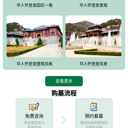
他人亦已歌，死后何所道，托体同山阿"中的后两句。反应了回归大
华人怀思堂园区一角
华人怀思堂景观
自然母亲怀抱中的生卒态度。堂口两边是"左青龙，右白虎，前朱
雀，后玄武"的四大吉祥物铜雕挂件。
华人怀思堂建筑风格
华人怀思堂风景
查看更多
购墓流程
免费咨询
预约看墓
电话或在网上
确定好选择墓地的
直接咨询
日期及线路