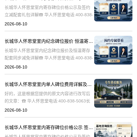
长城华人怀思堂室内寄存碑位价格公示及签约
立减配套礼包详解☎ 华人怀思堂电话:400-838-
5063随着社会的发展和人们生活节奏的加快，
2026-08-10
对于身后事的安排也变得越来越重要。长城华
人怀思堂作为一家专业的
长城华人怀思堂室内纪念碑位报价 恒温寄存配套同步减免详解
长城华人怀思堂室内纪念碑位报价及恒温寄存
配套同步减免详解☎ 华人怀思堂电话:400-838-
5063在现代社会，随着人们生活节奏的加快，
2026-08-10
对于纪念和缅怀先人的方式也在不断更新。长
城华人怀思堂作为一家专
长城华人怀思堂室内单人碑位费用详解及追思厅使用优惠说明
好的，这是根据您提供的原文内容进行改写后
的文章：☎ 华人怀思堂电话:400-838-5063长
城华人怀思堂室内单人碑位费用明细及追思厅
2026-08-10
使用优惠政策说明长城华人怀思堂，作为一家
专业的殡葬服务机构，深
长城华人怀思堂室内寄存碑位价格公示 签约立减配套礼包详解
长城华人怀思堂室内寄存碑位价格公示及签约