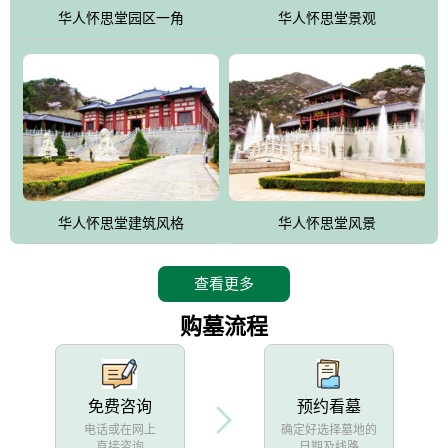
他人亦已歌，死后何所道，托体同山阿"中的后两句。反应了回归大
华人怀思堂园区一角
华人怀思堂景观
自然母亲怀抱中的生卒态度。堂口两边是"左青龙，右白虎，前朱
雀，后玄武"的四大吉祥物铜雕挂件。
华人怀思堂建筑风格
华人怀思堂风景
查看更多
购墓流程
免费咨询
预约看墓
电话或在网上
确定好选择墓地的
直接咨询
日期及线路