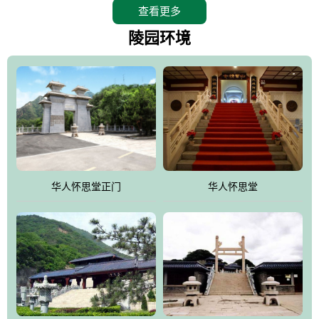
查看更多
怀思堂辖区面积15万平方米，整体建筑面积5．8万平方米。主体建
筑有：怀思堂豪华墓室、礼祭大厅、随缘阁、百家姓觅宗长廊等。
陵园环境
堂外建筑有：阙门、乌头门、华表、雄狮、怀思桥、喷泉、石翁
仲、无字碑、香灯等。典型的仿秦、汉建筑风格。蓝色的琉璃瓦屋
顶，朱砂红的门、窗、柱、墙，汉白玉雕刻的雄狮、华表，花岗岩
铺成的路面和台阶，洒落其间的花卉、松柏与万里长城浑然一体、
气势宏伟、古朴端庄、别具一格。怀思堂大殿入口两侧是用蜡染技
术描绘的抽象派创意绘画，大环境中的长城文化与炎黄始祖，小环
境的绘画中的河流、山川、彩云、明月，意喻着往生者与长城同
华人怀思堂正门
华人怀思堂
伴，与祖宗同眠，他（她）们的思想与品德与山河同在，与日月同
辉。
怀思堂作为豪华室内骨灰存放处，将干支纪年、五行相生相克、天
人合一、太极八卦、生辰八字及生肖等有机结合到历史文化中。一
厅七千个福位分十二小区，按十二地支命名。客户选位，可依据生
肖、八字、时辰亦可参考地理方位、职业、兴趣爱好等等。堂中是
地宫陵寝式的，入口楹联选材于著名田园诗人陶渊明"亲戚或余悲，