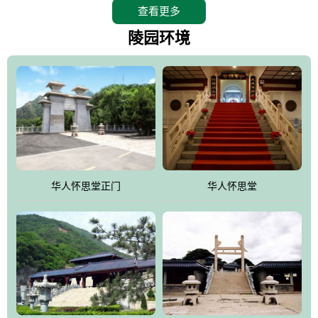
查看更多
怀思堂辖区面积15万平方米，整体建筑面积5．8万平方米。主体建
筑有：怀思堂豪华墓室、礼祭大厅、随缘阁、百家姓觅宗长廊等。
陵园环境
堂外建筑有：阙门、乌头门、华表、雄狮、怀思桥、喷泉、石翁
仲、无字碑、香灯等。典型的仿秦、汉建筑风格。蓝色的琉璃瓦屋
顶，朱砂红的门、窗、柱、墙，汉白玉雕刻的雄狮、华表，花岗岩
铺成的路面和台阶，洒落其间的花卉、松柏与万里长城浑然一体、
气势宏伟、古朴端庄、别具一格。怀思堂大殿入口两侧是用蜡染技
术描绘的抽象派创意绘画，大环境中的长城文化与炎黄始祖，小环
境的绘画中的河流、山川、彩云、明月，意喻着往生者与长城同
华人怀思堂正门
华人怀思堂
伴，与祖宗同眠，他（她）们的思想与品德与山河同在，与日月同
辉。
怀思堂作为豪华室内骨灰存放处，将干支纪年、五行相生相克、天
人合一、太极八卦、生辰八字及生肖等有机结合到历史文化中。一
厅七千个福位分十二小区，按十二地支命名。客户选位，可依据生
肖、八字、时辰亦可参考地理方位、职业、兴趣爱好等等。堂中是
地宫陵寝式的，入口楹联选材于著名田园诗人陶渊明"亲戚或余悲，