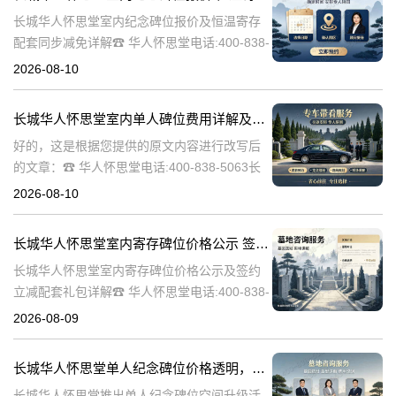
长城华人怀思堂室内纪念碑位报价及恒温寄存
配套同步减免详解☎ 华人怀思堂电话:400-838-
5063在现代社会，随着人们生活节奏的加快，
2026-08-10
对于纪念和缅怀先人的方式也在不断更新。长
城华人怀思堂作为一家专
长城华人怀思堂室内单人碑位费用详解及追思厅使用优惠说明
好的，这是根据您提供的原文内容进行改写后
的文章：☎ 华人怀思堂电话:400-838-5063长
城华人怀思堂室内单人碑位费用明细及追思厅
2026-08-10
使用优惠政策说明长城华人怀思堂，作为一家
专业的殡葬服务机构，深
长城华人怀思堂室内寄存碑位价格公示 签约立减配套礼包详解
长城华人怀思堂室内寄存碑位价格公示及签约
立减配套礼包详解☎ 华人怀思堂电话:400-838-
5063随着社会的发展和人们生活节奏的加快，
2026-08-09
对于身后事的安排也日益受到重视。长城华人
怀思堂作为一家专业的殡
长城华人怀思堂单人纪念碑位价格透明，空间升级活动限时开启：深度解析与优惠策略详解
长城华人怀思堂推出单人纪念碑位空间升级活