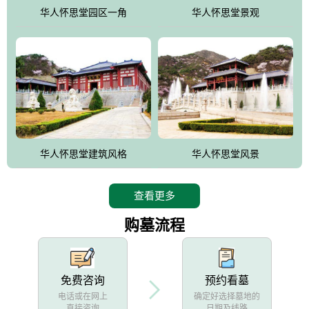
他人亦已歌，死后何所道，托体同山阿"中的后两句。反应了回归大
华人怀思堂园区一角
华人怀思堂景观
自然母亲怀抱中的生卒态度。堂口两边是"左青龙，右白虎，前朱
雀，后玄武"的四大吉祥物铜雕挂件。
华人怀思堂建筑风格
华人怀思堂风景
查看更多
购墓流程
免费咨询
预约看墓
电话或在网上
确定好选择墓地的
直接咨询
日期及线路