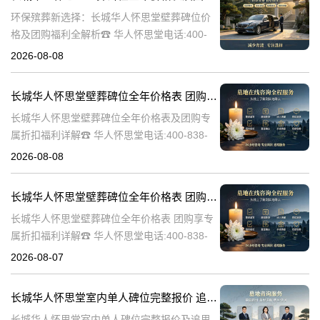
环保殡葬新选择：长城华人怀思堂壁葬碑位价
格及团购福利全解析☎ 华人怀思堂电话:400-
838-5063随着现代人对身后事的规划日益细
2026-08-08
致，壁葬作为一种绿色、节地的殡葬方式逐渐
走进大众视野。长城华人怀思
长城华人怀思堂壁葬碑位全年价格表 团购享专属折扣福利详解
长城华人怀思堂壁葬碑位全年价格表及团购专
属折扣福利详解☎ 华人怀思堂电话:400-838-
5063随着社会的发展和人们观念的转变，越来
2026-08-08
越多的人开始选择壁葬作为一种环保、节约土
地的殡葬方式。长城华人怀
长城华人怀思堂壁葬碑位全年价格表 团购享专属折扣福利详解
长城华人怀思堂壁葬碑位全年价格表 团购享专
属折扣福利详解☎ 华人怀思堂电话:400-838-
5063随着社会的发展和人们观念的变化，越来
2026-08-07
越多的人开始选择壁葬作为一种环保、节约土
地的殡葬方式。长城华人
长城华人怀思堂室内单人碑位完整报价 追思厅使用费用减免详解
长城华人怀思堂室内单人碑位完整报价及追思