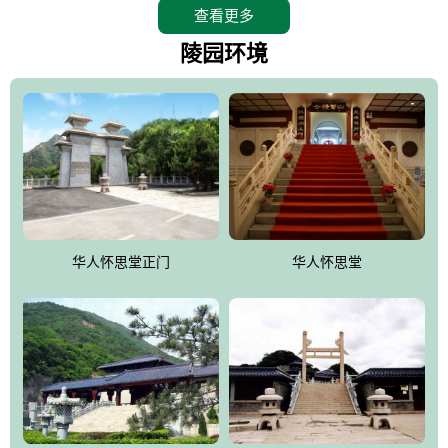
查看更多
怀思堂辖区面积15万平方米，整体建筑面积5．8万平方米。主体建
筑有：怀思堂豪华墓室、礼祭大厅、随缘阁、百家姓觅宗长廊等。
陵园环境
堂外建筑有：阙门、乌头门、华表、雄狮、怀思桥、喷泉、石翁
仲、无字碑、香灯等。典型的仿秦、汉建筑风格。蓝色的琉璃瓦屋
顶，朱砂红的门、窗、柱、墙，汉白玉雕刻的雄狮、华表，花岗岩
铺成的路面和台阶，洒落其间的花卉、松柏与万里长城浑然一体、
气势宏伟、古朴端庄、别具一格。怀思堂大殿入口两侧是用蜡染技
术描绘的抽象派创意绘画，大环境中的长城文化与炎黄始祖，小环
境的绘画中的河流、山川、彩云、明月，意喻着往生者与长城同
华人怀思堂正门
华人怀思堂
伴，与祖宗同眠，他（她）们的思想与品德与山河同在，与日月同
辉。
怀思堂作为豪华室内骨灰存放处，将干支纪年、五行相生相克、天
人合一、太极八卦、生辰八字及生肖等有机结合到历史文化中。一
厅七千个福位分十二小区，按十二地支命名。客户选位，可依据生
肖、八字、时辰亦可参考地理方位、职业、兴趣爱好等等。堂中是
地宫陵寝式的，入口楹联选材于著名田园诗人陶渊明"亲戚或余悲，