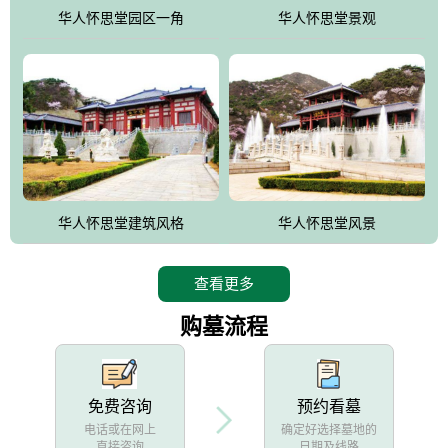
他人亦已歌，死后何所道，托体同山阿"中的后两句。反应了回归大
华人怀思堂园区一角
华人怀思堂景观
自然母亲怀抱中的生卒态度。堂口两边是"左青龙，右白虎，前朱
雀，后玄武"的四大吉祥物铜雕挂件。
华人怀思堂建筑风格
华人怀思堂风景
查看更多
购墓流程
免费咨询
预约看墓
电话或在网上
确定好选择墓地的
直接咨询
日期及线路