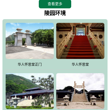
查看更多
怀思堂辖区面积15万平方米，整体建筑面积5．8万平方米。主体建
筑有：怀思堂豪华墓室、礼祭大厅、随缘阁、百家姓觅宗长廊等。
陵园环境
堂外建筑有：阙门、乌头门、华表、雄狮、怀思桥、喷泉、石翁
仲、无字碑、香灯等。典型的仿秦、汉建筑风格。蓝色的琉璃瓦屋
顶，朱砂红的门、窗、柱、墙，汉白玉雕刻的雄狮、华表，花岗岩
铺成的路面和台阶，洒落其间的花卉、松柏与万里长城浑然一体、
气势宏伟、古朴端庄、别具一格。怀思堂大殿入口两侧是用蜡染技
术描绘的抽象派创意绘画，大环境中的长城文化与炎黄始祖，小环
境的绘画中的河流、山川、彩云、明月，意喻着往生者与长城同
华人怀思堂正门
华人怀思堂
伴，与祖宗同眠，他（她）们的思想与品德与山河同在，与日月同
辉。
怀思堂作为豪华室内骨灰存放处，将干支纪年、五行相生相克、天
人合一、太极八卦、生辰八字及生肖等有机结合到历史文化中。一
厅七千个福位分十二小区，按十二地支命名。客户选位，可依据生
肖、八字、时辰亦可参考地理方位、职业、兴趣爱好等等。堂中是
地宫陵寝式的，入口楹联选材于著名田园诗人陶渊明"亲戚或余悲，