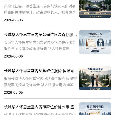
在现代社会，随着生活节奏的加快和人们对身
后事的关注度提升，越来越多的人开始考虑选
择合适的纪念方式来表达对逝者的哀思和怀
2026-08-06
念。长城华人怀思堂作为一家专业的纪念服务
机构，提供了一系列的纪念产品和服务，其中
长城华人怀思堂室内纪念碑位恒温寄存服务报价及同步减免政策详解
包
长城华人怀思堂室内纪念碑位及恒温寄存服务
报价与同步减免政策详解☎ 华人怀思堂电
话:400-838-5063一、引言随着社会观念的进
2026-08-06
步，人们对逝者的纪念方式日益多元化。室内
纪念碑位作为一种新兴的纪念
长城华人怀思堂室内纪念碑位报价 恒温寄存配套同步减免详解
根据长城华人怀思堂室内纪念碑位报价 恒温寄
存配套同步减免详解☎ 华人怀思堂电话:400-
838-5063在现代社会，随着生活节奏的加快和
2026-08-05
城市化进程的加速，人们对身后事的安排也提
出了更高的要求。长城华
长城华人怀思堂室内寄存碑位价格公示 签约立减配套礼包详解
长城华人怀思堂室内寄存碑位价格公示及签约