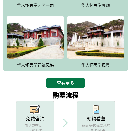
他人亦已歌，死后何所道，托体同山阿"中的后两句。反应了回归大
华人怀思堂园区一角
华人怀思堂景观
自然母亲怀抱中的生卒态度。堂口两边是"左青龙，右白虎，前朱
雀，后玄武"的四大吉祥物铜雕挂件。
华人怀思堂建筑风格
华人怀思堂风景
查看更多
购墓流程
免费咨询
预约看墓
电话或在网上
确定好选择墓地的
直接咨询
日期及线路