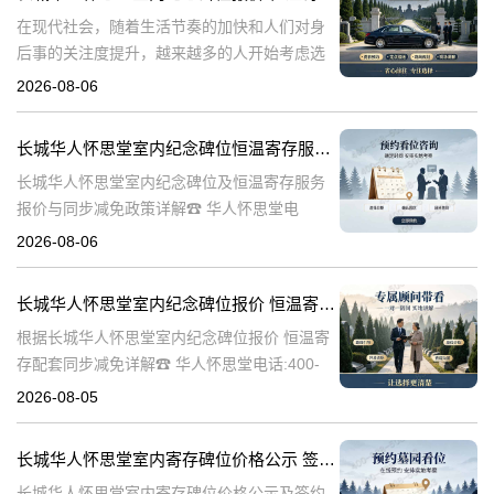
在现代社会，随着生活节奏的加快和人们对身
后事的关注度提升，越来越多的人开始考虑选
择合适的纪念方式来表达对逝者的哀思和怀
2026-08-06
念。长城华人怀思堂作为一家专业的纪念服务
机构，提供了一系列的纪念产品和服务，其中
长城华人怀思堂室内纪念碑位恒温寄存服务报价及同步减免政策详解
包
长城华人怀思堂室内纪念碑位及恒温寄存服务
报价与同步减免政策详解☎ 华人怀思堂电
话:400-838-5063一、引言随着社会观念的进
2026-08-06
步，人们对逝者的纪念方式日益多元化。室内
纪念碑位作为一种新兴的纪念
长城华人怀思堂室内纪念碑位报价 恒温寄存配套同步减免详解
根据长城华人怀思堂室内纪念碑位报价 恒温寄
存配套同步减免详解☎ 华人怀思堂电话:400-
838-5063在现代社会，随着生活节奏的加快和
2026-08-05
城市化进程的加速，人们对身后事的安排也提
出了更高的要求。长城华
长城华人怀思堂室内寄存碑位价格公示 签约立减配套礼包详解
长城华人怀思堂室内寄存碑位价格公示及签约