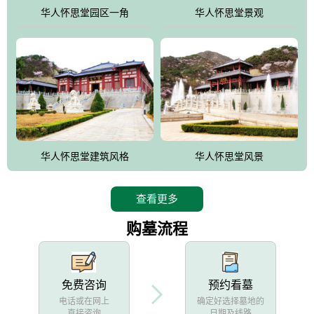
他人亦已歌，死后何所道，托体同山阿"中的后两句。反应了回归大
华人怀思堂园区一角
华人怀思堂景观
自然母亲怀抱中的生卒态度。堂口两边是"左青龙，右白虎，前朱
雀，后玄武"的四大吉祥物铜雕挂件。
华人怀思堂建筑风格
华人怀思堂风景
查看更多
购墓流程
免费咨询
预约看墓
电话或在网上
确定好选择墓地的
直接咨询
日期及线路