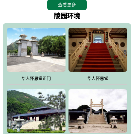
查看更多
怀思堂辖区面积15万平方米，整体建筑面积5．8万平方米。主体建
筑有：怀思堂豪华墓室、礼祭大厅、随缘阁、百家姓觅宗长廊等。
陵园环境
堂外建筑有：阙门、乌头门、华表、雄狮、怀思桥、喷泉、石翁
仲、无字碑、香灯等。典型的仿秦、汉建筑风格。蓝色的琉璃瓦屋
顶，朱砂红的门、窗、柱、墙，汉白玉雕刻的雄狮、华表，花岗岩
铺成的路面和台阶，洒落其间的花卉、松柏与万里长城浑然一体、
气势宏伟、古朴端庄、别具一格。怀思堂大殿入口两侧是用蜡染技
术描绘的抽象派创意绘画，大环境中的长城文化与炎黄始祖，小环
境的绘画中的河流、山川、彩云、明月，意喻着往生者与长城同
华人怀思堂正门
华人怀思堂
伴，与祖宗同眠，他（她）们的思想与品德与山河同在，与日月同
辉。
怀思堂作为豪华室内骨灰存放处，将干支纪年、五行相生相克、天
人合一、太极八卦、生辰八字及生肖等有机结合到历史文化中。一
厅七千个福位分十二小区，按十二地支命名。客户选位，可依据生
肖、八字、时辰亦可参考地理方位、职业、兴趣爱好等等。堂中是
地宫陵寝式的，入口楹联选材于著名田园诗人陶渊明"亲戚或余悲，