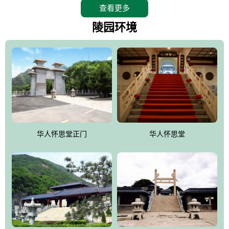
查看更多
怀思堂辖区面积15万平方米，整体建筑面积5．8万平方米。主体建
筑有：怀思堂豪华墓室、礼祭大厅、随缘阁、百家姓觅宗长廊等。
陵园环境
堂外建筑有：阙门、乌头门、华表、雄狮、怀思桥、喷泉、石翁
仲、无字碑、香灯等。典型的仿秦、汉建筑风格。蓝色的琉璃瓦屋
顶，朱砂红的门、窗、柱、墙，汉白玉雕刻的雄狮、华表，花岗岩
铺成的路面和台阶，洒落其间的花卉、松柏与万里长城浑然一体、
气势宏伟、古朴端庄、别具一格。怀思堂大殿入口两侧是用蜡染技
术描绘的抽象派创意绘画，大环境中的长城文化与炎黄始祖，小环
境的绘画中的河流、山川、彩云、明月，意喻着往生者与长城同
华人怀思堂正门
华人怀思堂
伴，与祖宗同眠，他（她）们的思想与品德与山河同在，与日月同
辉。
怀思堂作为豪华室内骨灰存放处，将干支纪年、五行相生相克、天
人合一、太极八卦、生辰八字及生肖等有机结合到历史文化中。一
厅七千个福位分十二小区，按十二地支命名。客户选位，可依据生
肖、八字、时辰亦可参考地理方位、职业、兴趣爱好等等。堂中是
地宫陵寝式的，入口楹联选材于著名田园诗人陶渊明"亲戚或余悲，