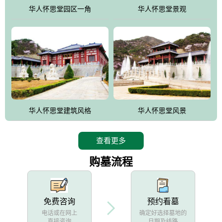
他人亦已歌，死后何所道，托体同山阿"中的后两句。反应了回归大
华人怀思堂园区一角
华人怀思堂景观
自然母亲怀抱中的生卒态度。堂口两边是"左青龙，右白虎，前朱
雀，后玄武"的四大吉祥物铜雕挂件。
华人怀思堂建筑风格
华人怀思堂风景
查看更多
购墓流程
免费咨询
预约看墓
电话或在网上
确定好选择墓地的
直接咨询
日期及线路