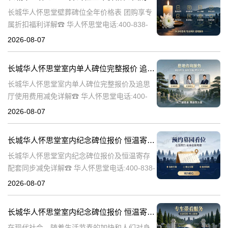
长城华人怀思堂壁葬碑位全年价格表 团购享专
属折扣福利详解☎ 华人怀思堂电话:400-838-
5063随着社会的发展和人们观念的变化，越来
2026-08-07
越多的人开始选择壁葬作为一种环保、节约土
地的殡葬方式。长城华人
长城华人怀思堂室内单人碑位完整报价 追思厅使用费用减免详解
长城华人怀思堂室内单人碑位完整报价及追思
厅使用费用减免详解☎ 华人怀思堂电话:400-
838-5063引言随着社会的发展和人们生活水平
2026-08-07
的提高，对身后事的安排越来越注重仪式感和
个性化。长城华人怀思堂
长城华人怀思堂室内纪念碑位报价 恒温寄存配套同步减免详解
长城华人怀思堂室内纪念碑位报价及恒温寄存
配套同步减免详解☎ 华人怀思堂电话:400-838-
5063一、引言随着社会的发展和人们生活水平
2026-08-07
的提高，对逝者的纪念和缅怀方式也在不断演
变。长城华人怀思堂作
长城华人怀思堂室内纪念碑位报价 恒温寄存配套同步减免详解
在现代社会，随着生活节奏的加快和人们对身