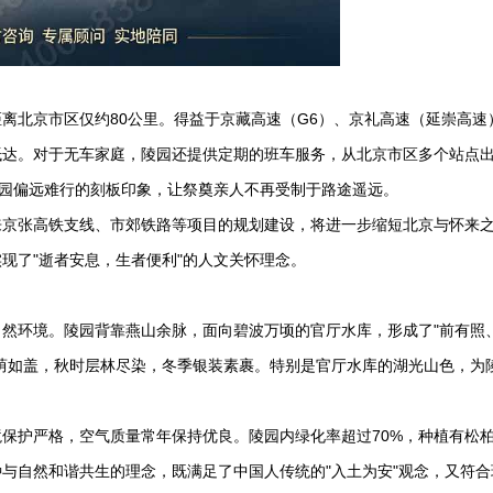
离北京市区仅约80公里。得益于京藏高速（G6）、京礼高速（延崇高速
抵达。对于无车家庭，陵园还提供定期的班车服务，从北京市区多个站点
墓园偏远难行的刻板印象，让祭奠亲人不再受制于路途遥远。
来京张高铁支线、市郊铁路等项目的规划建设，将进一步缩短北京与怀来
现了"逝者安息，生者便利"的人文关怀理念。
然环境。陵园背靠燕山余脉，面向碧波万顷的官厅水库，形成了"前有照
荫如盖，秋时层林尽染，冬季银装素裹。特别是官厅水库的湖光山色，为
保护严格，空气质量常年保持优良。陵园内绿化率超过70%，种植有松
与自然和谐共生的理念，既满足了中国人传统的"入土为安"观念，又符合