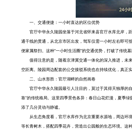
一、交通便捷：一小时直达的区位优势
官厅
中华永久陵园
坐落于河北省怀来县官厅水库北岸，距
通干线的贯通，从北京市区出发，驾车仅需一小时左右即可
便家属祭扫。这种"一小时生活圈"的交通优势，打破了传统
值得注意的是，随着京津冀交通一体化的深入推进，未
空距离。陵园周边配套的公交接驳系统也在持续优化，真正实
二、山水形胜：官厅湖畔的自然画卷
官厅
中华永久陵园
最引人注目的，莫过于其得天独厚的自
靠"的传统格局。这里四季景色各异：春日山花烂漫，夏季绿
添了几分灵动与静谧。
从生态角度看，官厅水库作为北京重要水源地，周边环境
等长青树木，搭配四季花卉，营造出公园般的生态环境。这种