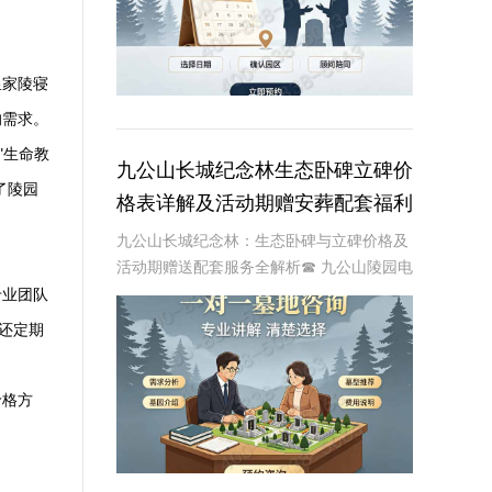
皇家陵寝
的需求。
"生命教
九公山长城纪念林生态卧碑立碑价
了陵园
格表详解及活动期赠安葬配套福利
解析
九公山长城纪念林：生态卧碑与立碑价格及
活动期赠送配套服务全解析☎ 九公山陵园电
话:400-838-5063作为中国领先的生态安葬
专业团队
基地，九公山长城纪念林凭借其得天独厚的
还定期
地理位置和优越的自然环境，成为众
价格方