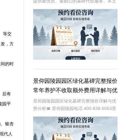
提供最优质、最贴心的墓碑代祭服务。本文
将详细介绍天堂公墓墓碑优惠汇总以及代祭
服务的低价配套选购详解，帮助家属在追思
逝者的同时，也能享受到最优惠的价格和服
务。☎ 天
）等交
出发，方
之间的时
景仰园陵园园区绿化墓碑完整报价
常年养护不收取额外费用详解与优
、后有
势分析
景仰园陵园园区绿化墓碑完整报价详解与优
陵园平
势分析☎ 景仰园陵园电话:400-838-5063景
仰园陵园作为一家专业的陵园服务机构，致
力于为家属提供高质量、个性化的墓碑选择
柏、银杏
和园区绿化服务。本文将详细介绍景
现代人