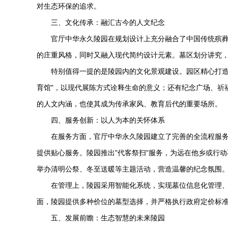
对生态环保的追求。
三、文化传承：融汇古今的人文纪念
官厅
中华永久陵园
在规划设计上充分融合了中国传统殡
的庄重风格，同时又融入现代简约设计元素。墓区划分讲究
特别值得一提的是陵园内的文化景观建设。园区精心打造
育馆"，以现代展陈方式诠释生命的意义；还有纪念广场、祈
的人文内涵，也使其成为传承家风、教育后代的重要场所。
四、服务创新：以人为本的关怀体系
在服务方面，官厅
中华永久陵园
建立了完善的全流程服
提供贴心服务。陵园推出"代客祭扫"服务，为远在他乡或行
举办清明公祭、冬至送暖等主题活动，营造温馨的纪念氛围
在管理上，陵园采用智能化系统，实现墓位信息化管理
面，陵园提供多种价位的墓型选择，并严格执行政府定价标准
五、发展前瞻：生态智慧的未来陵园