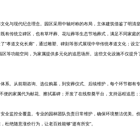
葬文化与现代纪念理念。园区采用中轴对称的布局，主体建筑借鉴了明清
，既有传统立碑区，也有草坪葬、花坛葬等生态节地葬式，满足不同家庭
了"孝道文化长廊"，通过雕塑、碑刻等形式展现中华传统孝道文化；设立
福区等功能空间，为家属提供多元化的追思场所。这些文化设施不仅提升
务体系。从前期咨询、选位购墓，到安葬仪式、后续维护，每个环节都有
动不便的家属代为献花、擦拭墓碑；开发了在线祭奠平台，支持远程追思；
。
、安全监控全覆盖。专业的园林团队负责日常维护，确保环境整洁优美。
，杜绝随意涨价行为，让老百姓能够"逝有所安"。