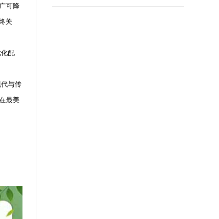
广可降
终关
优化配
现代与传
在最美