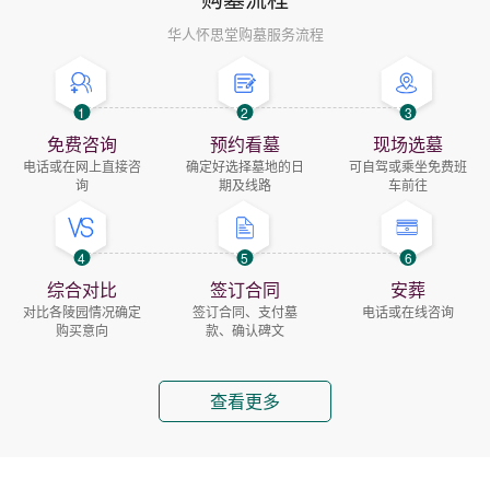
华人怀思堂购墓服务流程
1
2
3
免费咨询
预约看墓
现场选墓
电话或在网上直接咨
确定好选择墓地的日
可自驾或乘坐免费班
询
期及线路
车前往
4
5
6
综合对比
签订合同
安葬
对比各陵园情况确定
签订合同、支付墓
电话或在线咨询
购买意向
款、确认碑文
查看更多