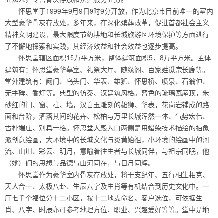
怀思堂于1999年9月9日9时9分开放，作为北京市目前唯一的室内
大型豪华骨灰存放处，多年来，在深化殡葬改革，促进首都社会主义
精神文明建设，最大限度节约耕地和长城旅游区环境保护等方面进行
了不懈地探索和实践，其经济效益和社会效益也逐步提高。
怀思堂辖区面积15万平方米，整体建筑面积5．8万平方米。主体
建筑有：怀思堂豪华墓室、礼祭大厅、随缘阁、百家姓觅宗长廊等。
堂外建筑有：阙门、乌头门、华表、雄狮、怀思桥、喷泉、石翁仲、
无字碑、香灯等。典型的仿秦、汉建筑风格。蓝色的琉璃瓦屋顶，朱
砂红的门、窗、柱、墙，汉白玉雕刻的雄狮、华表，花岗岩铺成的路
面和台阶，洒落其间的花卉、松柏与万里长城浑然一体、气势宏伟、
古朴端庄、别具一格。怀思堂大殿入口两侧是用蜡染技术描绘的抽象
派创意绘画，大环境中的长城文化与炎黄始祖，小环境的绘画中的河
流、山川、彩云、明月，意喻着往生者与长城同伴，与祖宗同眠，他
（她）们的思想与品德与山河同在，与日月同辉。
怀思堂作为豪华室内骨灰存放处，将干支纪年、五行相生相克、
天人合一、太极八卦、生辰八字及生肖等有机结合到历史文化中。一
厅七千个福位分十二小区，按十二地支命名。客户选位，可依据生
肖、八字、时辰亦可参考地理方位、职业、兴趣爱好等等。堂中是地