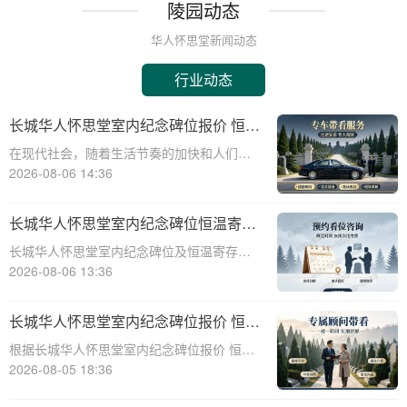
陵园动态
华人怀思堂新闻动态
行业动态
长城华人怀思堂室内纪念碑位报价 恒温
寄存配套同步减免详解
在现代社会，随着生活节奏的加快和人们对
身后事的关注度提升，越来越多的人开始考
2026-08-06 14:36
虑选择合适的纪念方式来表达对逝者的哀思
和怀念。长城华人怀思堂作为一家专业的纪
长城华人怀思堂室内纪念碑位恒温寄存
念服务机构，提供了一系列的纪念产品和服
服务报价及同步减免政策详解
长城华人怀思堂室内纪念碑位及恒温寄存服
务，其中包
务报价与同步减免政策详解☎ 华人怀思堂电
2026-08-06 13:36
话:400-838-5063一、引言随着社会观念的进
步，人们对逝者的纪念方式日益多元化。室
长城华人怀思堂室内纪念碑位报价 恒温
内纪念碑位作为一种新兴的纪念
寄存配套同步减免详解
根据长城华人怀思堂室内纪念碑位报价 恒温
寄存配套同步减免详解☎ 华人怀思堂电
2026-08-05 18:36
话:400-838-5063在现代社会，随着生活节奏