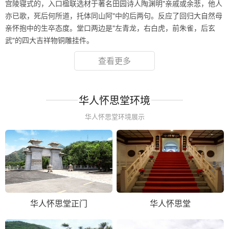
宫陵寝式的，入口楹联选材于著名田园诗人陶渊明"亲戚或余悲，他人
亦已歌，死后何所道，托体同山阿"中的后两句。反应了回归大自然母
亲怀抱中的生卒态度。堂口两边是"左青龙，右白虎，前朱雀，后玄
武"的四大吉祥物铜雕挂件。
查看更多
华人怀思堂环境
华人怀思堂环境展示
华人怀思堂正门
华人怀思堂