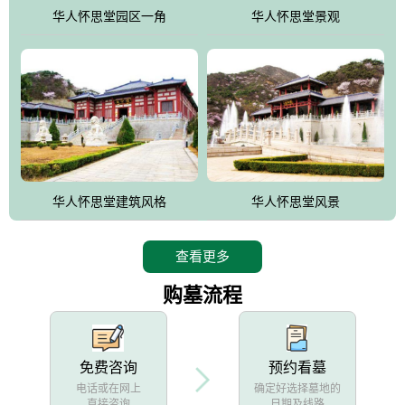
他人亦已歌，死后何所道，托体同山阿"中的后两句。反应了回归大
华人怀思堂园区一角
华人怀思堂景观
自然母亲怀抱中的生卒态度。堂口两边是"左青龙，右白虎，前朱
雀，后玄武"的四大吉祥物铜雕挂件。
华人怀思堂建筑风格
华人怀思堂风景
查看更多
购墓流程
免费咨询
预约看墓
电话或在网上
确定好选择墓地的
直接咨询
日期及线路