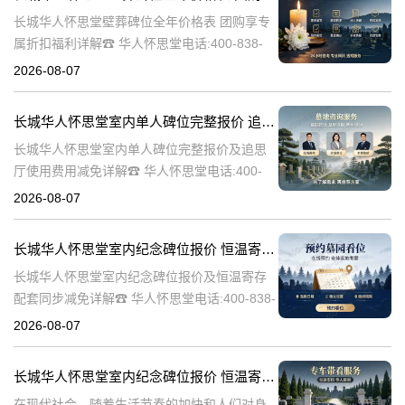
长城华人怀思堂壁葬碑位全年价格表 团购享专
属折扣福利详解☎ 华人怀思堂电话:400-838-
5063随着社会的发展和人们观念的变化，越来
2026-08-07
越多的人开始选择壁葬作为一种环保、节约土
地的殡葬方式。长城华人
长城华人怀思堂室内单人碑位完整报价 追思厅使用费用减免详解
长城华人怀思堂室内单人碑位完整报价及追思
厅使用费用减免详解☎ 华人怀思堂电话:400-
838-5063引言随着社会的发展和人们生活水平
2026-08-07
的提高，对身后事的安排越来越注重仪式感和
个性化。长城华人怀思堂
长城华人怀思堂室内纪念碑位报价 恒温寄存配套同步减免详解
长城华人怀思堂室内纪念碑位报价及恒温寄存
配套同步减免详解☎ 华人怀思堂电话:400-838-
5063一、引言随着社会的发展和人们生活水平
2026-08-07
的提高，对逝者的纪念和缅怀方式也在不断演
变。长城华人怀思堂作
长城华人怀思堂室内纪念碑位报价 恒温寄存配套同步减免详解
在现代社会，随着生活节奏的加快和人们对身