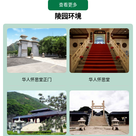
查看更多
怀思堂辖区面积15万平方米，整体建筑面积5．8万平方米。主体建
筑有：怀思堂豪华墓室、礼祭大厅、随缘阁、百家姓觅宗长廊等。
陵园环境
堂外建筑有：阙门、乌头门、华表、雄狮、怀思桥、喷泉、石翁
仲、无字碑、香灯等。典型的仿秦、汉建筑风格。蓝色的琉璃瓦屋
顶，朱砂红的门、窗、柱、墙，汉白玉雕刻的雄狮、华表，花岗岩
铺成的路面和台阶，洒落其间的花卉、松柏与万里长城浑然一体、
气势宏伟、古朴端庄、别具一格。怀思堂大殿入口两侧是用蜡染技
术描绘的抽象派创意绘画，大环境中的长城文化与炎黄始祖，小环
境的绘画中的河流、山川、彩云、明月，意喻着往生者与长城同
华人怀思堂正门
华人怀思堂
伴，与祖宗同眠，他（她）们的思想与品德与山河同在，与日月同
辉。
怀思堂作为豪华室内骨灰存放处，将干支纪年、五行相生相克、天
人合一、太极八卦、生辰八字及生肖等有机结合到历史文化中。一
厅七千个福位分十二小区，按十二地支命名。客户选位，可依据生
肖、八字、时辰亦可参考地理方位、职业、兴趣爱好等等。堂中是
地宫陵寝式的，入口楹联选材于著名田园诗人陶渊明"亲戚或余悲，