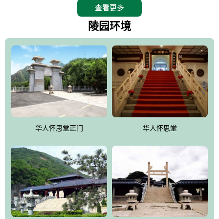
查看更多
怀思堂辖区面积15万平方米，整体建筑面积5．8万平方米。主体建
筑有：怀思堂豪华墓室、礼祭大厅、随缘阁、百家姓觅宗长廊等。
陵园环境
堂外建筑有：阙门、乌头门、华表、雄狮、怀思桥、喷泉、石翁
仲、无字碑、香灯等。典型的仿秦、汉建筑风格。蓝色的琉璃瓦屋
顶，朱砂红的门、窗、柱、墙，汉白玉雕刻的雄狮、华表，花岗岩
铺成的路面和台阶，洒落其间的花卉、松柏与万里长城浑然一体、
气势宏伟、古朴端庄、别具一格。怀思堂大殿入口两侧是用蜡染技
术描绘的抽象派创意绘画，大环境中的长城文化与炎黄始祖，小环
境的绘画中的河流、山川、彩云、明月，意喻着往生者与长城同
华人怀思堂正门
华人怀思堂
伴，与祖宗同眠，他（她）们的思想与品德与山河同在，与日月同
辉。
怀思堂作为豪华室内骨灰存放处，将干支纪年、五行相生相克、天
人合一、太极八卦、生辰八字及生肖等有机结合到历史文化中。一
厅七千个福位分十二小区，按十二地支命名。客户选位，可依据生
肖、八字、时辰亦可参考地理方位、职业、兴趣爱好等等。堂中是
地宫陵寝式的，入口楹联选材于著名田园诗人陶渊明"亲戚或余悲，