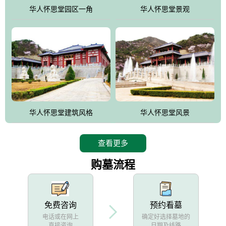
他人亦已歌，死后何所道，托体同山阿"中的后两句。反应了回归大
华人怀思堂园区一角
华人怀思堂景观
自然母亲怀抱中的生卒态度。堂口两边是"左青龙，右白虎，前朱
雀，后玄武"的四大吉祥物铜雕挂件。
华人怀思堂建筑风格
华人怀思堂风景
查看更多
购墓流程
免费咨询
预约看墓
电话或在网上
确定好选择墓地的
直接咨询
日期及线路