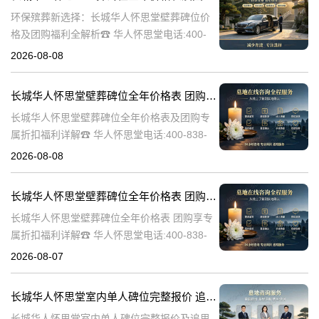
环保殡葬新选择：长城华人怀思堂壁葬碑位价
格及团购福利全解析☎ 华人怀思堂电话:400-
838-5063随着现代人对身后事的规划日益细
2026-08-08
致，壁葬作为一种绿色、节地的殡葬方式逐渐
走进大众视野。长城华人怀思
长城华人怀思堂壁葬碑位全年价格表 团购享专属折扣福利详解
长城华人怀思堂壁葬碑位全年价格表及团购专
属折扣福利详解☎ 华人怀思堂电话:400-838-
5063随着社会的发展和人们观念的转变，越来
2026-08-08
越多的人开始选择壁葬作为一种环保、节约土
地的殡葬方式。长城华人怀
长城华人怀思堂壁葬碑位全年价格表 团购享专属折扣福利详解
长城华人怀思堂壁葬碑位全年价格表 团购享专
属折扣福利详解☎ 华人怀思堂电话:400-838-
5063随着社会的发展和人们观念的变化，越来
2026-08-07
越多的人开始选择壁葬作为一种环保、节约土
地的殡葬方式。长城华人
长城华人怀思堂室内单人碑位完整报价 追思厅使用费用减免详解
长城华人怀思堂室内单人碑位完整报价及追思