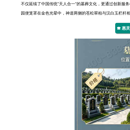
不仅延续了中国传统"天人合一"的墓葬文化，更通过创新服
园便笼罩在金色光晕中，神道两侧的苍松翠柏与汉白玉栏杆
☎ 惠灵