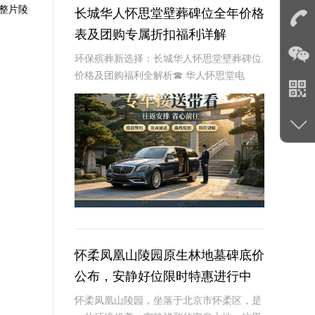
整片陵
长城华人怀思堂壁葬碑位全年价格
。
表及团购专属折扣福利详解
环保殡葬新选择：长城华人怀思堂壁葬碑位
价格及团购福利全解析☎ 华人怀思堂电
话:400-838-5063随着现代人对身后事的规
划日益细致，壁葬作为一种绿色、节地的殡
葬方式逐渐走进大众视野。长城华人怀思
怀柔凤凰山陵园原生林地墓碑底价
公布，安静好位限时特惠进行中
怀柔凤凰山陵园，坐落于北京市怀柔区，是