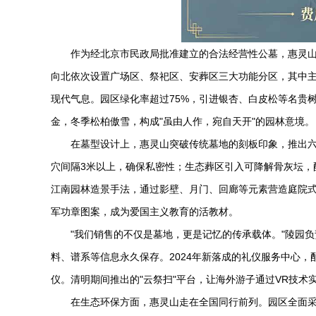
作为经北京市民政局批准建立的合法经营性公墓，
惠灵
向北依次设置广场区、祭祀区、安葬区三大功能分区，其中
现代气息。园区绿化率超过75%，引进银杏、白皮松等名贵
金，冬季松柏傲雪，构成"虽由人作，宛自天开"的园林意境。
在墓型设计上，惠灵山突破传统墓地的刻板印象，推出
穴间隔3米以上，确保私密性；生态葬区引入可降解骨灰坛，
江南园林造景手法，通过影壁、月门、回廊等元素营造庭院
军功章图案，成为爱国主义教育的活教材。
"我们销售的不仅是墓地，更是记忆的传承载体。"陵园
料、谱系等信息永久保存。2024年新落成的礼仪服务中心
仪。清明期间推出的"云祭扫"平台，让海外游子通过VR技
在生态环保方面，惠灵山走在全国同行前列。园区全面