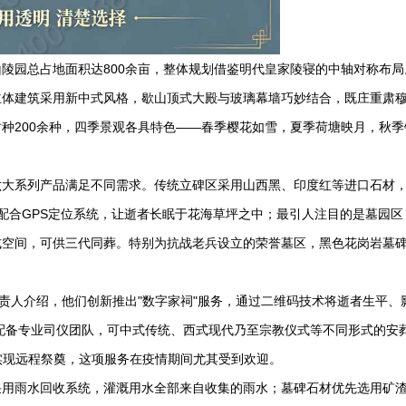
山陵园
总占地面积达800余亩，整体规划借鉴明代皇家陵寝的中轴对称布局
主体建筑采用新中式风格，歇山顶式大殿与玻璃幕墙巧妙结合，既庄重肃
树种200余种，四季景观各具特色——春季樱花如雪，夏季荷塘映月，秋季
六大系列产品满足不同需求。传统立碑区采用山西黑、印度红等进口石材
配合GPS定位系统，让逝者长眠于花海草坪之中；最引人注目的是墓园区
式空间，可供三代同葬。特别为抗战老兵设立的荣誉墓区，黑色花岗岩墓
负责人介绍，他们创新推出"数字家祠"服务，通过二维码技术将逝者生平、
，配备专业司仪团队，可中式传统、西式现代乃至宗教仪式等不同形式的安
术实现远程祭奠，这项服务在疫情期间尤其受到欢迎。
采用雨水回收系统，灌溉用水全部来自收集的雨水；墓碑石材优先选用矿