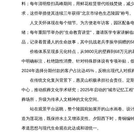
料；每年清明祭扫高峰期间，用鲜花租赁替代纸钱焚烧，减少9
求，这些举措使其连续三年获得"北京市绿色生态陵园"称号。
人文关怀体现在每个细节。为方便老年访客，园区配备
绪；每年重阳节举办的"生命教育讲堂"，邀请医学专家讲解临
品，记录着普通人的生命故事，其中抗战老兵李振华捐赠的5
价格体系呈现多元化特点，从9800元的壁葬到68万元
中明确标注，杜绝隐性消费。针对特殊群体设有专项补贴，低
2024年选择分期付款的客户占比达45%，反映出现代人对
在传统文化复兴背景下，惠灵山积极承担社会责任。定期
中心，推动殡葬文化学术研究；2025年启动的"城市记忆工
葬场所，升级为传承人文精神的文化空间。
站在观景平台远眺，整个陵园宛如展开的山水画卷。设
造为莲花池，既保持水土又增添灵性。夕阳西下时，青铜编
孝道思想与现代生命观在此达成和谐统一。