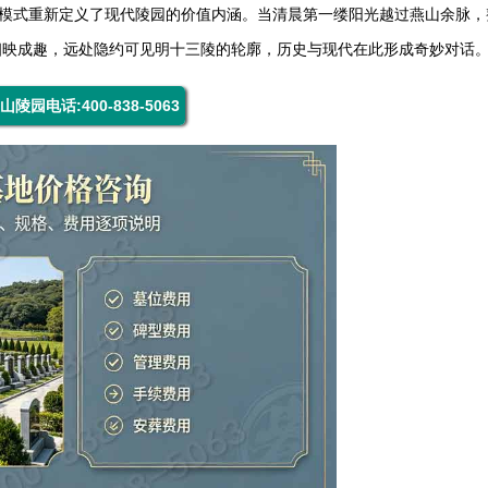
务模式重新定义了现代陵园的价值内涵。当清晨第一缕阳光越过燕山余脉，
相映成趣，远处隐约可见明十三陵的轮廓，历史与现代在此形成奇妙对话
山陵园电话:400-838-5063