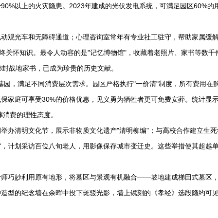
0%以上的火灾隐患。2023年建成的光伏发电系统，可满足园区60%的
电动观光车和无障碍通道；心理咨询室常年有专业社工驻守，帮助家属缓
终关怀知识。最令人动容的是"记忆博物馆"，收藏着老照片、家书等数千
8封战地家书，已成为珍贵的历史文献。
的墓园，满足不同消费层次需求。园区严格执行"一价清"制度，所有费用在
保家庭可享受30%的价格优惠，见义勇为牺牲者更可免费安葬。统计显
殡葬消费的理性态度。
举办清明文化节，展示非物质文化遗产"清明柳编"；与高校合作建立生死
程"，计划采访百位八旬老人，用影像保存城市变迁史。这些举措使其超越
计师巧妙利用原有地形，将墓区与景观有机融合——坡地建成梯田式墓区
钟造型的纪念墙在余晖中投下斑驳光影，墙上镌刻的《孝经》选段隐约可