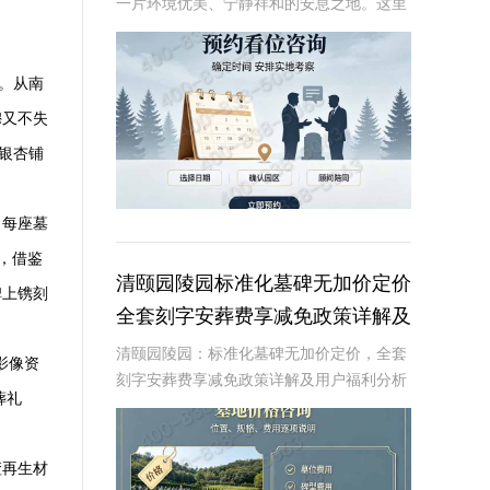
一片环境优美、宁静祥和的安息之地。这里
不仅拥有得天独厚的自然环境，还以其独特
的原生林地墓碑设计，为逝者提供一个安静
而尊贵的归宿。近期，陵园推出了一项限时
。从南
特惠活动，
穆又不失
银杏铺
，每座墓
，借鉴
清颐园陵园标准化墓碑无加价定价
碑上镌刻
全套刻字安葬费享减免政策详解及
用户福利分析
清颐园陵园：标准化墓碑无加价定价，全套
影像资
刻字安葬费享减免政策详解及用户福利分析
葬礼
☎ 清颐园公墓电话:400-838-5063在现代社
会，人们对死亡和身后事的规划越来越重
视。清颐园陵园作为一家专业的陵园服
渣再生材