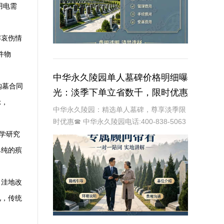
用电需
解哀伤情
件物
中华永久陵园单人墓碑价格明细曝
购墓合同
光：淡季下单立省数千，限时优惠
示，
深度解析
中华永久陵园：精选单人墓碑，尊享淡季限
时优惠☎ 中华永久陵园电话:400-838-5063
中华永久陵园，作为国内知名的陵园品牌，
学研究
始终以提供高品质的墓碑产品和服务为己
单纯的殡
任。本文将全面解析中华永久陵园多款
，洼地改
见，传统