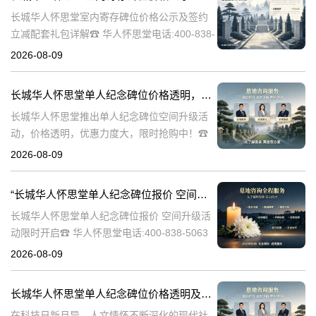
长城华人怀思堂室内寄存碑位价格公示及签约
立减配套礼包详解☎ 华人怀思堂电话:400-838-
5063随着社会的发展和人们生活节奏的加快，
2026-08-09
对于身后事的安排也日益受到重视。长城华人
怀思堂作为一家专业的殡
长城华人怀思堂单人纪念碑位价格透明，空间升级活动限时开启：深度解析与优惠策略详解
长城华人怀思堂推出单人纪念碑位空间升级活
动，价格透明，优惠力度大，限时抢购中！☎
华人怀思堂电话:400-838-5063在快节奏的现代
2026-08-09
生活中，人们对于纪念和缅怀逝者的方式有了
更多的期待。长城华人怀
“长城华人怀思堂单人纪念碑位报价 空间升级活动限时开启”
长城华人怀思堂单人纪念碑位报价 空间升级活
动限时开启☎ 华人怀思堂电话:400-838-5063
在现代社会，人们对逝者的缅怀和纪念方式不
2026-08-09
断演变。随着科技的进步和观念的更新，传统
的墓地形式逐渐无法满足
长城华人怀思堂单人纪念碑位价格透明及空间升级活动限时开启详解
在科技日新月异、人文情怀不断深化的现代社