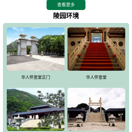
查看更多
怀思堂辖区面积15万平方米，整体建筑面积5．8万平方米。主体建
筑有：怀思堂豪华墓室、礼祭大厅、随缘阁、百家姓觅宗长廊等。
陵园环境
堂外建筑有：阙门、乌头门、华表、雄狮、怀思桥、喷泉、石翁
仲、无字碑、香灯等。典型的仿秦、汉建筑风格。蓝色的琉璃瓦屋
顶，朱砂红的门、窗、柱、墙，汉白玉雕刻的雄狮、华表，花岗岩
铺成的路面和台阶，洒落其间的花卉、松柏与万里长城浑然一体、
气势宏伟、古朴端庄、别具一格。怀思堂大殿入口两侧是用蜡染技
术描绘的抽象派创意绘画，大环境中的长城文化与炎黄始祖，小环
境的绘画中的河流、山川、彩云、明月，意喻着往生者与长城同
华人怀思堂正门
华人怀思堂
伴，与祖宗同眠，他（她）们的思想与品德与山河同在，与日月同
辉。
怀思堂作为豪华室内骨灰存放处，将干支纪年、五行相生相克、天
人合一、太极八卦、生辰八字及生肖等有机结合到历史文化中。一
厅七千个福位分十二小区，按十二地支命名。客户选位，可依据生
肖、八字、时辰亦可参考地理方位、职业、兴趣爱好等等。堂中是
地宫陵寝式的，入口楹联选材于著名田园诗人陶渊明"亲戚或余悲，