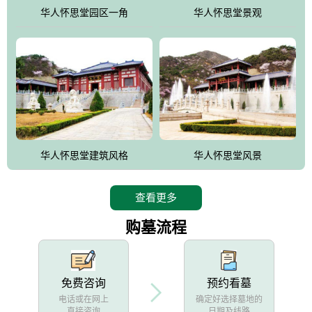
他人亦已歌，死后何所道，托体同山阿"中的后两句。反应了回归大
华人怀思堂园区一角
华人怀思堂景观
自然母亲怀抱中的生卒态度。堂口两边是"左青龙，右白虎，前朱
雀，后玄武"的四大吉祥物铜雕挂件。
华人怀思堂建筑风格
华人怀思堂风景
查看更多
购墓流程
免费咨询
预约看墓
电话或在网上
确定好选择墓地的
直接咨询
日期及线路