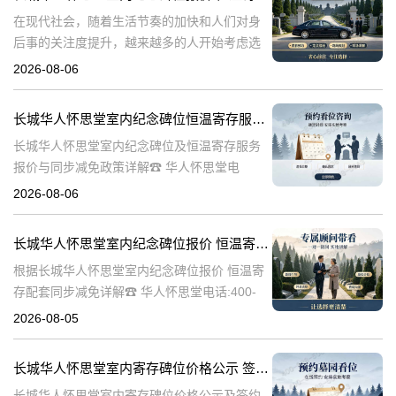
在现代社会，随着生活节奏的加快和人们对身
后事的关注度提升，越来越多的人开始考虑选
择合适的纪念方式来表达对逝者的哀思和怀
2026-08-06
念。长城华人怀思堂作为一家专业的纪念服务
机构，提供了一系列的纪念产品和服务，其中
长城华人怀思堂室内纪念碑位恒温寄存服务报价及同步减免政策详解
包
长城华人怀思堂室内纪念碑位及恒温寄存服务
报价与同步减免政策详解☎ 华人怀思堂电
话:400-838-5063一、引言随着社会观念的进
2026-08-06
步，人们对逝者的纪念方式日益多元化。室内
纪念碑位作为一种新兴的纪念
长城华人怀思堂室内纪念碑位报价 恒温寄存配套同步减免详解
根据长城华人怀思堂室内纪念碑位报价 恒温寄
存配套同步减免详解☎ 华人怀思堂电话:400-
838-5063在现代社会，随着生活节奏的加快和
2026-08-05
城市化进程的加速，人们对身后事的安排也提
出了更高的要求。长城华
长城华人怀思堂室内寄存碑位价格公示 签约立减配套礼包详解
长城华人怀思堂室内寄存碑位价格公示及签约