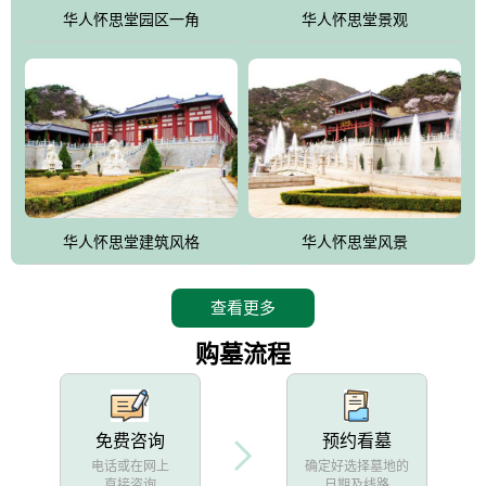
他人亦已歌，死后何所道，托体同山阿"中的后两句。反应了回归大
华人怀思堂园区一角
华人怀思堂景观
自然母亲怀抱中的生卒态度。堂口两边是"左青龙，右白虎，前朱
雀，后玄武"的四大吉祥物铜雕挂件。
华人怀思堂建筑风格
华人怀思堂风景
查看更多
购墓流程
免费咨询
预约看墓
电话或在网上
确定好选择墓地的
直接咨询
日期及线路