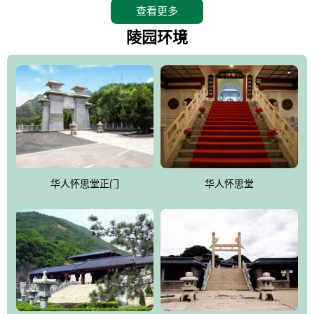
查看更多
怀思堂辖区面积15万平方米，整体建筑面积5．8万平方米。主体建
筑有：怀思堂豪华墓室、礼祭大厅、随缘阁、百家姓觅宗长廊等。
陵园环境
堂外建筑有：阙门、乌头门、华表、雄狮、怀思桥、喷泉、石翁
仲、无字碑、香灯等。典型的仿秦、汉建筑风格。蓝色的琉璃瓦屋
顶，朱砂红的门、窗、柱、墙，汉白玉雕刻的雄狮、华表，花岗岩
铺成的路面和台阶，洒落其间的花卉、松柏与万里长城浑然一体、
气势宏伟、古朴端庄、别具一格。怀思堂大殿入口两侧是用蜡染技
术描绘的抽象派创意绘画，大环境中的长城文化与炎黄始祖，小环
境的绘画中的河流、山川、彩云、明月，意喻着往生者与长城同
华人怀思堂正门
华人怀思堂
伴，与祖宗同眠，他（她）们的思想与品德与山河同在，与日月同
辉。
怀思堂作为豪华室内骨灰存放处，将干支纪年、五行相生相克、天
人合一、太极八卦、生辰八字及生肖等有机结合到历史文化中。一
厅七千个福位分十二小区，按十二地支命名。客户选位，可依据生
肖、八字、时辰亦可参考地理方位、职业、兴趣爱好等等。堂中是
地宫陵寝式的，入口楹联选材于著名田园诗人陶渊明"亲戚或余悲，