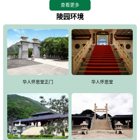
查看更多
怀思堂辖区面积15万平方米，整体建筑面积5．8万平方米。主体建
筑有：怀思堂豪华墓室、礼祭大厅、随缘阁、百家姓觅宗长廊等。
陵园环境
堂外建筑有：阙门、乌头门、华表、雄狮、怀思桥、喷泉、石翁
仲、无字碑、香灯等。典型的仿秦、汉建筑风格。蓝色的琉璃瓦屋
顶，朱砂红的门、窗、柱、墙，汉白玉雕刻的雄狮、华表，花岗岩
铺成的路面和台阶，洒落其间的花卉、松柏与万里长城浑然一体、
气势宏伟、古朴端庄、别具一格。怀思堂大殿入口两侧是用蜡染技
术描绘的抽象派创意绘画，大环境中的长城文化与炎黄始祖，小环
境的绘画中的河流、山川、彩云、明月，意喻着往生者与长城同
华人怀思堂正门
华人怀思堂
伴，与祖宗同眠，他（她）们的思想与品德与山河同在，与日月同
辉。
怀思堂作为豪华室内骨灰存放处，将干支纪年、五行相生相克、天
人合一、太极八卦、生辰八字及生肖等有机结合到历史文化中。一
厅七千个福位分十二小区，按十二地支命名。客户选位，可依据生
肖、八字、时辰亦可参考地理方位、职业、兴趣爱好等等。堂中是
地宫陵寝式的，入口楹联选材于著名田园诗人陶渊明"亲戚或余悲，