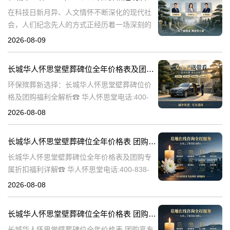
在科技日新月异、人文情怀不断深化的现代社
会，人们纪念先人的方式正经历着一场深刻的
变革。科技与人文的交融，为传统的追思仪式
2026-08-09
注入了前所未有的生机。长城华人怀思堂适时
推出的单人纪念碑位报价空间升级活动，正是
长城华人怀思堂壁葬碑位全年价格表及团购专属折扣福利详解
环保殡葬新选择：长城华人怀思堂壁葬碑位价
格及团购福利全解析☎ 华人怀思堂电话:400-
838-5063随着现代人对身后事的规划日益细
2026-08-08
致，壁葬作为一种绿色、节地的殡葬方式逐渐
走进大众视野。长城华人怀思
长城华人怀思堂壁葬碑位全年价格表 团购享专属折扣福利详解
长城华人怀思堂壁葬碑位全年价格表及团购专
属折扣福利详解☎ 华人怀思堂电话:400-838-
5063随着社会的发展和人们观念的转变，越来
2026-08-08
越多的人开始选择壁葬作为一种环保、节约土
地的殡葬方式。长城华人怀
长城华人怀思堂壁葬碑位全年价格表 团购享专属折扣福利详解
长城华人怀思堂壁葬碑位全年价格表 团购享专