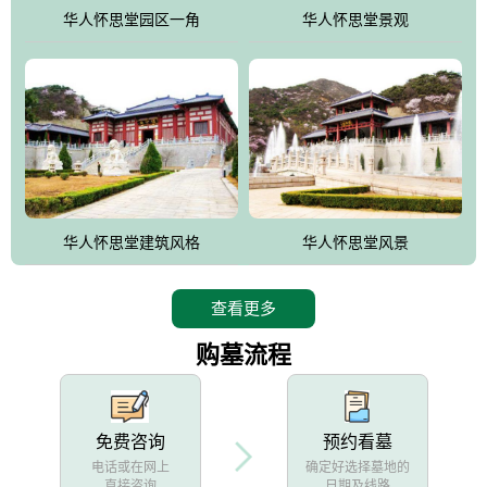
他人亦已歌，死后何所道，托体同山阿"中的后两句。反应了回归大
华人怀思堂园区一角
华人怀思堂景观
自然母亲怀抱中的生卒态度。堂口两边是"左青龙，右白虎，前朱
雀，后玄武"的四大吉祥物铜雕挂件。
华人怀思堂建筑风格
华人怀思堂风景
查看更多
购墓流程
免费咨询
预约看墓
电话或在网上
确定好选择墓地的
直接咨询
日期及线路