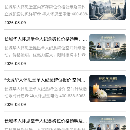
长城华人怀思堂室内寄存碑位价格公示及签约
立减配套礼包详解☎ 华人怀思堂电话:400-838-
5063随着社会的发展和人们生活节奏的加快，
2026-08-09
对于身后事的安排也日益受到重视。长城华人
怀思堂作为一家专业的殡
长城华人怀思堂单人纪念碑位价格透明，空间升级活动限时开启：深度解析与优惠策略详解
长城华人怀思堂推出单人纪念碑位空间升级活
动，价格透明，优惠力度大，限时抢购中！☎
华人怀思堂电话:400-838-5063在快节奏的现代
2026-08-09
生活中，人们对于纪念和缅怀逝者的方式有了
更多的期待。长城华人怀
“长城华人怀思堂单人纪念碑位报价 空间升级活动限时开启”
长城华人怀思堂单人纪念碑位报价 空间升级活
动限时开启☎ 华人怀思堂电话:400-838-5063
在现代社会，人们对逝者的缅怀和纪念方式不
2026-08-09
断演变。随着科技的进步和观念的更新，传统
的墓地形式逐渐无法满足
长城华人怀思堂单人纪念碑位价格透明及空间升级活动限时开启详解
在科技日新月异、人文情怀不断深化的现代社