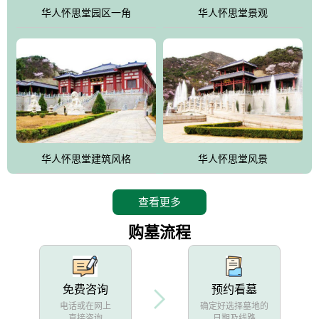
他人亦已歌，死后何所道，托体同山阿"中的后两句。反应了回归大
华人怀思堂园区一角
华人怀思堂景观
自然母亲怀抱中的生卒态度。堂口两边是"左青龙，右白虎，前朱
雀，后玄武"的四大吉祥物铜雕挂件。
华人怀思堂建筑风格
华人怀思堂风景
查看更多
购墓流程
免费咨询
预约看墓
电话或在网上
确定好选择墓地的
直接咨询
日期及线路