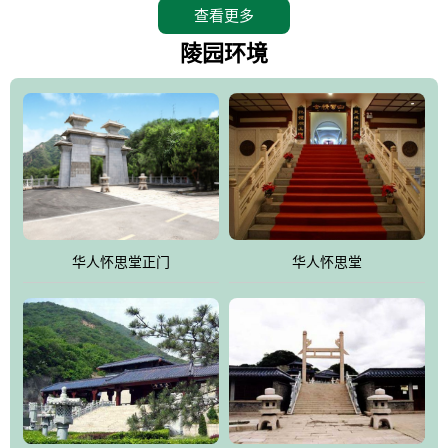
查看更多
怀思堂辖区面积15万平方米，整体建筑面积5．8万平方米。主体建
筑有：怀思堂豪华墓室、礼祭大厅、随缘阁、百家姓觅宗长廊等。
陵园环境
堂外建筑有：阙门、乌头门、华表、雄狮、怀思桥、喷泉、石翁
仲、无字碑、香灯等。典型的仿秦、汉建筑风格。蓝色的琉璃瓦屋
顶，朱砂红的门、窗、柱、墙，汉白玉雕刻的雄狮、华表，花岗岩
铺成的路面和台阶，洒落其间的花卉、松柏与万里长城浑然一体、
气势宏伟、古朴端庄、别具一格。怀思堂大殿入口两侧是用蜡染技
术描绘的抽象派创意绘画，大环境中的长城文化与炎黄始祖，小环
境的绘画中的河流、山川、彩云、明月，意喻着往生者与长城同
华人怀思堂正门
华人怀思堂
伴，与祖宗同眠，他（她）们的思想与品德与山河同在，与日月同
辉。
怀思堂作为豪华室内骨灰存放处，将干支纪年、五行相生相克、天
人合一、太极八卦、生辰八字及生肖等有机结合到历史文化中。一
厅七千个福位分十二小区，按十二地支命名。客户选位，可依据生
肖、八字、时辰亦可参考地理方位、职业、兴趣爱好等等。堂中是
地宫陵寝式的，入口楹联选材于著名田园诗人陶渊明"亲戚或余悲，