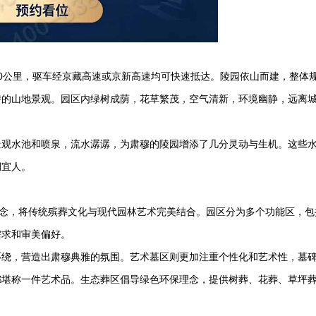
0公里，驱车经京藏高速或京新高速均可快速抵达。陵园依山而建，整体
特的山地景观。园区内绿树成荫，花草繁茂，空气清新，环境幽静，远离
景观水池和喷泉，流水潺潺，为肃穆的陵园增添了几分灵动与生机。这些
润宜人。
理念，将传统殡葬文化与现代园林艺术完美结合。园区分为多个功能区，包
需求和审美偏好。
环绕，营造出肃穆典雅的氛围。艺术墓区则更加注重个性化和艺术性，墓
都堪称一件艺术品。生态葬区倡导绿色环保理念，提供树葬、花葬、草坪