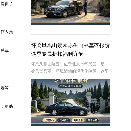
者提供了
工作人员
怀柔凤凰山陵园原生山林墓碑报价
扫系统，
淡季专属折扣福利详解
怀柔凤凰山陵园，位于北京市怀柔区，是一
处风景秀丽、环境清幽的现代化陵园。这里
依山傍水，绿树成荫，为逝者提供了一个宁
静而庄严的安息之地。近年来，随着人们对
敬老等，
逝者安葬方式的不断追求，墓碑作为纪念逝
者、寄托哀
值，帮助