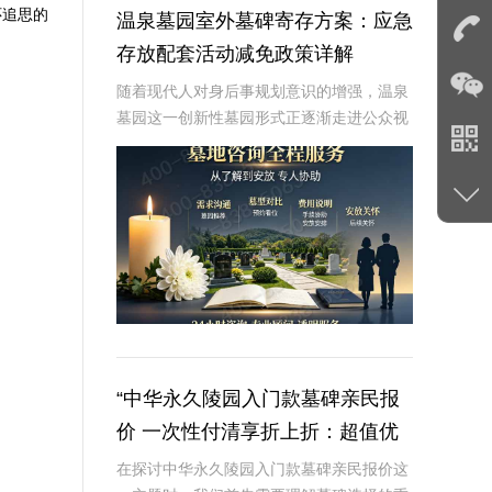
怀追思的
温泉墓园室外墓碑寄存方案：应急
存放配套活动减免政策详解
随着现代人对身后事规划意识的增强，温泉
墓园这一创新性墓园形式正逐渐走进公众视
野。温泉墓园不仅营造了宁静祥和的环境氛
围，更通过一系列贴心设施，如室外墓碑寄
存区、应急遗体临时存放服务等，为家属提
供极大便利
“中华永久陵园入门款墓碑亲民报
价 一次性付清享折上折：超值优
惠与便捷选择的完美结合”
在探讨中华永久陵园入门款墓碑亲民报价这