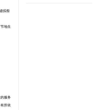
虚拟祭
广节地生
业的服务
念有所依