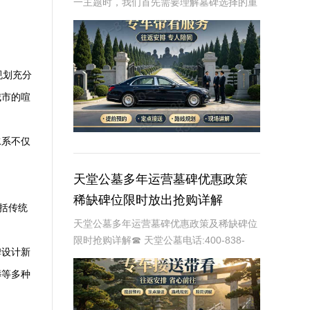
一主题时，我们首先需要理解墓碑选择的重
要性及其对逝者与生者的影响。墓碑不仅是
对逝者的纪念，也是对生者情感的寄托。因
此，选择一款既符合预算又具有纪念意义的
墓碑显得尤
规划充分
城市的喧
水系不仅
天堂公墓多年运营墓碑优惠政策
稀缺碑位限时放出抢购详解
括传统
天堂公墓多年运营墓碑优惠政策及稀缺碑位
限时抢购详解☎ 天堂公墓电话:400-838-
碑设计新
5063天堂公墓，作为一家历史悠久的公墓，
多年来一直致力于为家属提供最优质、最便
葬等多种
捷的墓碑选择服务。随着社会的发展和