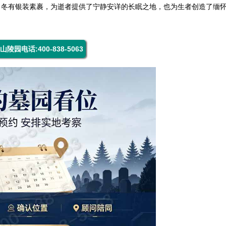
，冬有银装素裹，为逝者提供了宁静安详的长眠之地，也为生者创造了缅
山陵园电话:400-838-5063