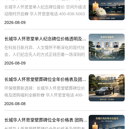
长城华人怀思堂单人纪念碑位报价 空间升级活
动限时开启☎ 华人怀思堂电话:400-838-5063
在现代社会，人们对逝者的缅怀和纪念方式不
2026-08-09
断演变。随着科技的进步和观念的更新，传统
的墓地形式逐渐无法满足
长城华人怀思堂单人纪念碑位价格透明及空间升级活动限时开启详解
在科技日新月异、人文情怀不断深化的现代社
会，人们纪念先人的方式正经历着一场深刻的
变革。科技与人文的交融，为传统的追思仪式
2026-08-09
注入了前所未有的生机。长城华人怀思堂适时
推出的单人纪念碑位报价空间升级活动，正是
长城华人怀思堂壁葬碑位全年价格表及团购专属折扣福利详解
环保殡葬新选择：长城华人怀思堂壁葬碑位价
格及团购福利全解析☎ 华人怀思堂电话:400-
838-5063随着现代人对身后事的规划日益细
2026-08-08
致，壁葬作为一种绿色、节地的殡葬方式逐渐
走进大众视野。长城华人怀思
长城华人怀思堂壁葬碑位全年价格表 团购享专属折扣福利详解
长城华人怀思堂壁葬碑位全年价格表及团购专