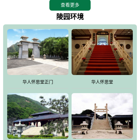
查看更多
怀思堂辖区面积15万平方米，整体建筑面积5．8万平方米。主体建
筑有：怀思堂豪华墓室、礼祭大厅、随缘阁、百家姓觅宗长廊等。
陵园环境
堂外建筑有：阙门、乌头门、华表、雄狮、怀思桥、喷泉、石翁
仲、无字碑、香灯等。典型的仿秦、汉建筑风格。蓝色的琉璃瓦屋
顶，朱砂红的门、窗、柱、墙，汉白玉雕刻的雄狮、华表，花岗岩
铺成的路面和台阶，洒落其间的花卉、松柏与万里长城浑然一体、
气势宏伟、古朴端庄、别具一格。怀思堂大殿入口两侧是用蜡染技
术描绘的抽象派创意绘画，大环境中的长城文化与炎黄始祖，小环
境的绘画中的河流、山川、彩云、明月，意喻着往生者与长城同
华人怀思堂正门
华人怀思堂
伴，与祖宗同眠，他（她）们的思想与品德与山河同在，与日月同
辉。
怀思堂作为豪华室内骨灰存放处，将干支纪年、五行相生相克、天
人合一、太极八卦、生辰八字及生肖等有机结合到历史文化中。一
厅七千个福位分十二小区，按十二地支命名。客户选位，可依据生
肖、八字、时辰亦可参考地理方位、职业、兴趣爱好等等。堂中是
地宫陵寝式的，入口楹联选材于著名田园诗人陶渊明"亲戚或余悲，