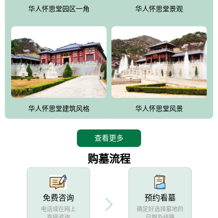
他人亦已歌，死后何所道，托体同山阿"中的后两句。反应了回归大
华人怀思堂园区一角
华人怀思堂景观
自然母亲怀抱中的生卒态度。堂口两边是"左青龙，右白虎，前朱
雀，后玄武"的四大吉祥物铜雕挂件。
华人怀思堂建筑风格
华人怀思堂风景
查看更多
购墓流程
免费咨询
预约看墓
电话或在网上
确定好选择墓地的
直接咨询
日期及线路