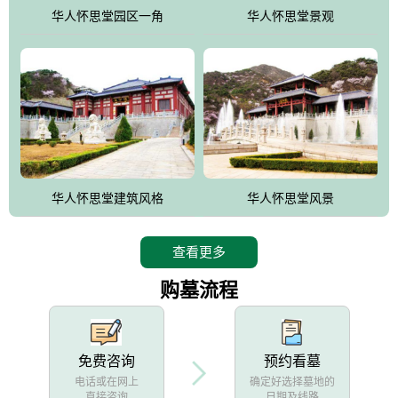
他人亦已歌，死后何所道，托体同山阿"中的后两句。反应了回归大
华人怀思堂园区一角
华人怀思堂景观
自然母亲怀抱中的生卒态度。堂口两边是"左青龙，右白虎，前朱
雀，后玄武"的四大吉祥物铜雕挂件。
华人怀思堂建筑风格
华人怀思堂风景
查看更多
购墓流程
免费咨询
预约看墓
电话或在网上
确定好选择墓地的
直接咨询
日期及线路