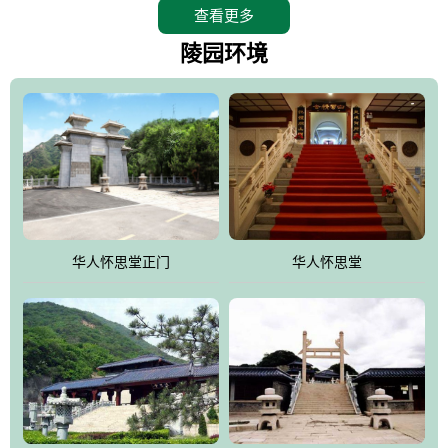
查看更多
怀思堂辖区面积15万平方米，整体建筑面积5．8万平方米。主体建
筑有：怀思堂豪华墓室、礼祭大厅、随缘阁、百家姓觅宗长廊等。
陵园环境
堂外建筑有：阙门、乌头门、华表、雄狮、怀思桥、喷泉、石翁
仲、无字碑、香灯等。典型的仿秦、汉建筑风格。蓝色的琉璃瓦屋
顶，朱砂红的门、窗、柱、墙，汉白玉雕刻的雄狮、华表，花岗岩
铺成的路面和台阶，洒落其间的花卉、松柏与万里长城浑然一体、
气势宏伟、古朴端庄、别具一格。怀思堂大殿入口两侧是用蜡染技
术描绘的抽象派创意绘画，大环境中的长城文化与炎黄始祖，小环
境的绘画中的河流、山川、彩云、明月，意喻着往生者与长城同
华人怀思堂正门
华人怀思堂
伴，与祖宗同眠，他（她）们的思想与品德与山河同在，与日月同
辉。
怀思堂作为豪华室内骨灰存放处，将干支纪年、五行相生相克、天
人合一、太极八卦、生辰八字及生肖等有机结合到历史文化中。一
厅七千个福位分十二小区，按十二地支命名。客户选位，可依据生
肖、八字、时辰亦可参考地理方位、职业、兴趣爱好等等。堂中是
地宫陵寝式的，入口楹联选材于著名田园诗人陶渊明"亲戚或余悲，