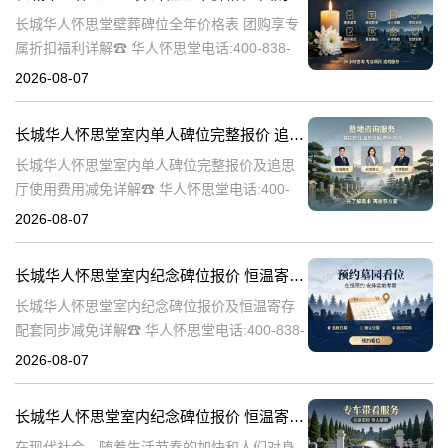
长城华人怀思堂壁葬碑位全年价格表 团购享专
属折扣福利详解☎ 华人怀思堂电话:400-838-
5063随着社会的发展和人们观念的变化，越来
2026-08-07
越多的人开始选择壁葬作为一种环保、节约土
地的殡葬方式。长城华人
长城华人怀思堂室内单人碑位完整报价 追思厅使用费用减免详解
长城华人怀思堂室内单人碑位完整报价及追思
厅使用费用减免详解☎ 华人怀思堂电话:400-
838-5063引言随着社会的发展和人们生活水平
2026-08-07
的提高，对身后事的安排越来越注重仪式感和
个性化。长城华人怀思堂
长城华人怀思堂室内纪念碑位报价 恒温寄存配套同步减免详解
长城华人怀思堂室内纪念碑位报价及恒温寄存
配套同步减免详解☎ 华人怀思堂电话:400-838-
5063一、引言随着社会的发展和人们生活水平
2026-08-07
的提高，对逝者的纪念和缅怀方式也在不断演
变。长城华人怀思堂作
长城华人怀思堂室内纪念碑位报价 恒温寄存配套同步减免详解
在现代社会，随着生活节奏的加快和人们对身