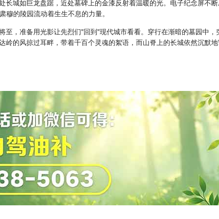
处长城如巨龙盘踞，近处墓碑上的金漆反射着温暖的光。电子纪念屏不断刷
让肃穆的陵园流动着生生不息的力量。
将至，准备用光影让先烈们"回到"现代城市看看。穿行在渐暗的墓园中，
达岭的风掠过耳畔，带着千百个灵魂的絮语，而山脊上的长城依然沉默地