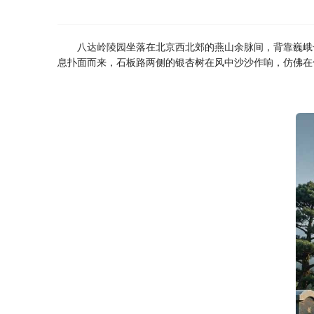
八达岭陵园
坐落在北京西北郊的燕山余脉间，背靠巍峨
息扑面而来，石板路两侧的银杏树在风中沙沙作响，仿佛在