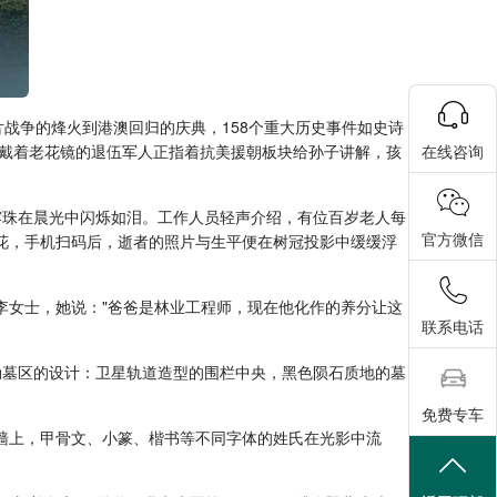
片战争的烽火到港澳回归的庆典，158个重大历史事件如史诗
戴着老花镜的退伍军人正指着抗美援朝板块给孙子讲解，孩
在线咨询
露珠在晨光中闪烁如泪。工作人员轻声介绍，有位百岁老人每
官方微信
花，手机扫码后，逝者的照片与生平便在树冠投影中缓缓浮
李女士，她说："爸爸是林业工程师，现在他化作的养分让这
联系电话
勋墓区的设计：卫星轨道造型的围栏中央，黑色陨石质地的墓
免费专车
墙上，甲骨文、小篆、楷书等不同字体的姓氏在光影中流