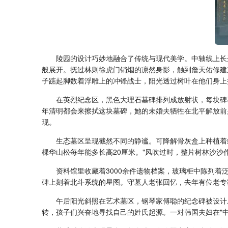
陵园的设计巧妙地融合了传统与现代美学。中轴线上长达
般展开。抚过林则徐虎门销烟的凛然身影，触到詹天佑修建
子踮起脚数着浮雕上的冲锋战士，阳光透过树叶在他们身上
在英烈纪念区，黑色大理石墓碑排列成放射状，每块碑
年清明都会来擦拭这块墓碑，她的未婚夫牺牲在北平解放前
现。
生态墓区呈现截然不同的静谧。可降解骨灰盒上种植着
棵华山松每年能多长高20厘米。"风吹过时，整片树林沙沙
资料馆里收藏着3000余件遗物档案，玻璃柜中陈列
碑上刻着北斗系统的星图。守墓人老张回忆，去年有位老专
午后阳光斜照在艺术墓区，钢琴家傅聪的纪念碑被设计
转，孩子们兴奋地寻找自己的姓氏起源。一对韩国夫妇在"