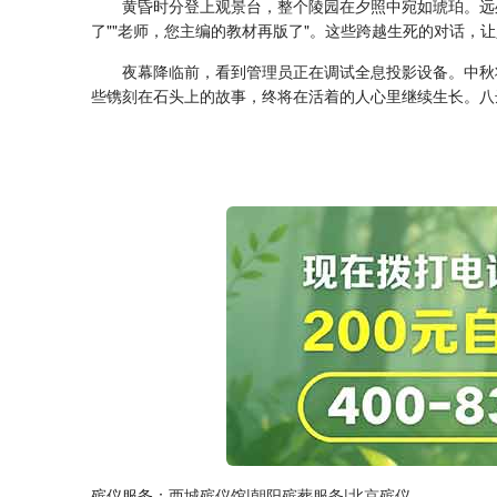
黄昏时分登上观景台，整个陵园在夕照中宛如琥珀。远
了""老师，您主编的教材再版了"。这些跨越生死的对话，
夜幕降临前，看到管理员正在调试全息投影设备。中秋
些镌刻在石头上的故事，终将在活着的人心里继续生长。八
殡仪服务：
西城殡仪馆
|
朝阳殡葬服务
|
北京殡仪