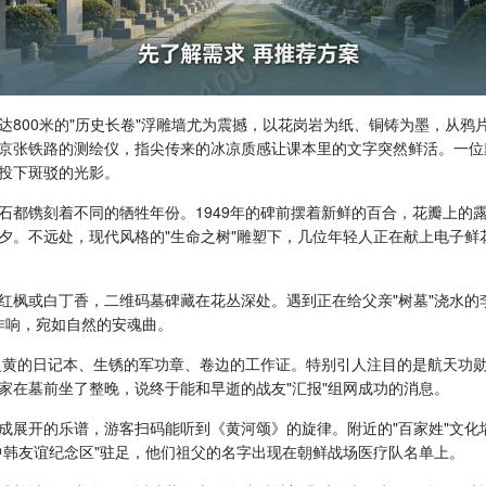
800米的"历史长卷"浮雕墙尤为震撼，以花岗岩为纸、铜铸为墨，从鸦
京张铁路的测绘仪，指尖传来的冰凉质感让课本里的文字突然鲜活。一位
投下斑驳的光影。
石都镌刻着不同的牺牲年份。1949年的碑前摆着新鲜的百合，花瓣上的
夕。不远处，现代风格的"生命之树"雕塑下，几位年轻人正在献上电子鲜
红枫或白丁香，二维码墓碑藏在花丛深处。遇到正在给父亲"树墓"浇水的
作响，宛如自然的安魂曲。
着泛黄的日记本、生锈的军功章、卷边的工作证。特别引人注目的是航天功
家在墓前坐了整晚，说终于能和早逝的战友"汇报"组网成功的消息。
成展开的乐谱，游客扫码能听到《黄河颂》的旋律。附近的"百家姓"文化
中韩友谊纪念区"驻足，他们祖父的名字出现在朝鲜战场医疗队名单上。