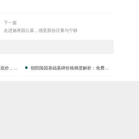
下一篇
走进施孝园公墓，感受那份庄重与宁静
碑底价，静
朝阳陵园基础墓碑价格梯度解析：免费休
中！
憩饮水设施全面开放