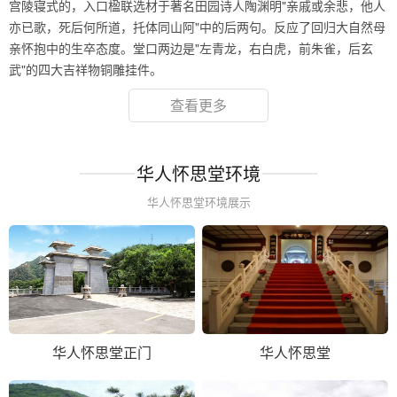
宫陵寝式的，入口楹联选材于著名田园诗人陶渊明"亲戚或余悲，他人
亦已歌，死后何所道，托体同山阿"中的后两句。反应了回归大自然母
亲怀抱中的生卒态度。堂口两边是"左青龙，右白虎，前朱雀，后玄
武"的四大吉祥物铜雕挂件。
查看更多
华人怀思堂环境
华人怀思堂环境展示
华人怀思堂正门
华人怀思堂