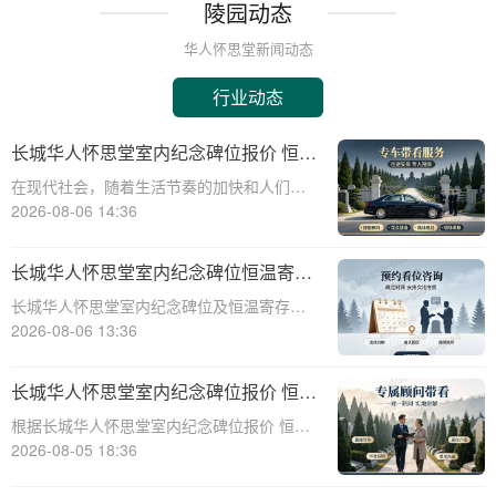
陵园动态
华人怀思堂新闻动态
行业动态
长城华人怀思堂室内纪念碑位报价 恒温
寄存配套同步减免详解
在现代社会，随着生活节奏的加快和人们对
身后事的关注度提升，越来越多的人开始考
2026-08-06 14:36
虑选择合适的纪念方式来表达对逝者的哀思
和怀念。长城华人怀思堂作为一家专业的纪
长城华人怀思堂室内纪念碑位恒温寄存
念服务机构，提供了一系列的纪念产品和服
服务报价及同步减免政策详解
长城华人怀思堂室内纪念碑位及恒温寄存服
务，其中包
务报价与同步减免政策详解☎ 华人怀思堂电
2026-08-06 13:36
话:400-838-5063一、引言随着社会观念的进
步，人们对逝者的纪念方式日益多元化。室
长城华人怀思堂室内纪念碑位报价 恒温
内纪念碑位作为一种新兴的纪念
寄存配套同步减免详解
根据长城华人怀思堂室内纪念碑位报价 恒温
寄存配套同步减免详解☎ 华人怀思堂电
2026-08-05 18:36
话:400-838-5063在现代社会，随着生活节奏