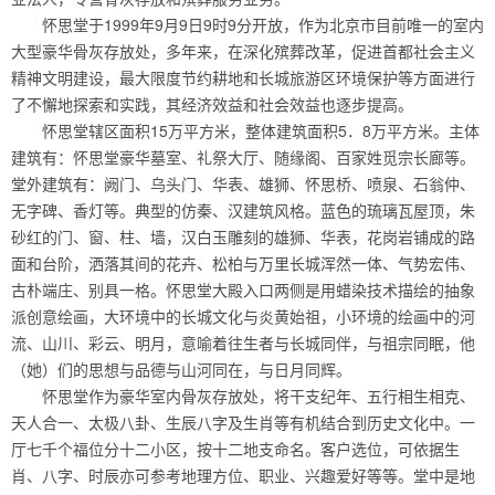
怀思堂于1999年9月9日9时9分开放，作为北京市目前唯一的室内
大型豪华骨灰存放处，多年来，在深化殡葬改革，促进首都社会主义
精神文明建设，最大限度节约耕地和长城旅游区环境保护等方面进行
了不懈地探索和实践，其经济效益和社会效益也逐步提高。
怀思堂辖区面积15万平方米，整体建筑面积5．8万平方米。主体
建筑有：怀思堂豪华墓室、礼祭大厅、随缘阁、百家姓觅宗长廊等。
堂外建筑有：阙门、乌头门、华表、雄狮、怀思桥、喷泉、石翁仲、
无字碑、香灯等。典型的仿秦、汉建筑风格。蓝色的琉璃瓦屋顶，朱
砂红的门、窗、柱、墙，汉白玉雕刻的雄狮、华表，花岗岩铺成的路
面和台阶，洒落其间的花卉、松柏与万里长城浑然一体、气势宏伟、
古朴端庄、别具一格。怀思堂大殿入口两侧是用蜡染技术描绘的抽象
派创意绘画，大环境中的长城文化与炎黄始祖，小环境的绘画中的河
流、山川、彩云、明月，意喻着往生者与长城同伴，与祖宗同眠，他
（她）们的思想与品德与山河同在，与日月同辉。
怀思堂作为豪华室内骨灰存放处，将干支纪年、五行相生相克、
天人合一、太极八卦、生辰八字及生肖等有机结合到历史文化中。一
厅七千个福位分十二小区，按十二地支命名。客户选位，可依据生
肖、八字、时辰亦可参考地理方位、职业、兴趣爱好等等。堂中是地