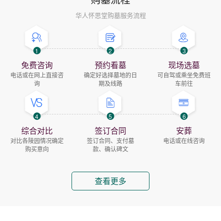
华人怀思堂购墓服务流程
1
2
3
免费咨询
预约看墓
现场选墓
电话或在网上直接咨
确定好选择墓地的日
可自驾或乘坐免费班
询
期及线路
车前往
4
5
6
综合对比
签订合同
安葬
对比各陵园情况确定
签订合同、支付墓
电话或在线咨询
购买意向
款、确认碑文
查看更多