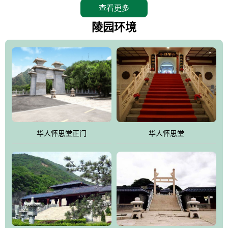
查看更多
怀思堂辖区面积15万平方米，整体建筑面积5．8万平方米。主体建
筑有：怀思堂豪华墓室、礼祭大厅、随缘阁、百家姓觅宗长廊等。
陵园环境
堂外建筑有：阙门、乌头门、华表、雄狮、怀思桥、喷泉、石翁
仲、无字碑、香灯等。典型的仿秦、汉建筑风格。蓝色的琉璃瓦屋
顶，朱砂红的门、窗、柱、墙，汉白玉雕刻的雄狮、华表，花岗岩
铺成的路面和台阶，洒落其间的花卉、松柏与万里长城浑然一体、
气势宏伟、古朴端庄、别具一格。怀思堂大殿入口两侧是用蜡染技
术描绘的抽象派创意绘画，大环境中的长城文化与炎黄始祖，小环
境的绘画中的河流、山川、彩云、明月，意喻着往生者与长城同
华人怀思堂正门
华人怀思堂
伴，与祖宗同眠，他（她）们的思想与品德与山河同在，与日月同
辉。
怀思堂作为豪华室内骨灰存放处，将干支纪年、五行相生相克、天
人合一、太极八卦、生辰八字及生肖等有机结合到历史文化中。一
厅七千个福位分十二小区，按十二地支命名。客户选位，可依据生
肖、八字、时辰亦可参考地理方位、职业、兴趣爱好等等。堂中是
地宫陵寝式的，入口楹联选材于著名田园诗人陶渊明"亲戚或余悲，