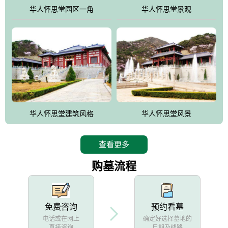
他人亦已歌，死后何所道，托体同山阿"中的后两句。反应了回归大
华人怀思堂园区一角
华人怀思堂景观
自然母亲怀抱中的生卒态度。堂口两边是"左青龙，右白虎，前朱
雀，后玄武"的四大吉祥物铜雕挂件。
华人怀思堂建筑风格
华人怀思堂风景
查看更多
购墓流程
免费咨询
预约看墓
电话或在网上
确定好选择墓地的
直接咨询
日期及线路