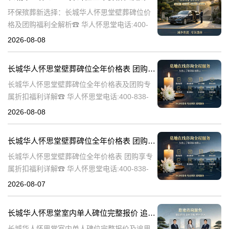
环保殡葬新选择：长城华人怀思堂壁葬碑位价
格及团购福利全解析☎ 华人怀思堂电话:400-
838-5063随着现代人对身后事的规划日益细
2026-08-08
致，壁葬作为一种绿色、节地的殡葬方式逐渐
走进大众视野。长城华人怀思
长城华人怀思堂壁葬碑位全年价格表 团购享专属折扣福利详解
长城华人怀思堂壁葬碑位全年价格表及团购专
属折扣福利详解☎ 华人怀思堂电话:400-838-
5063随着社会的发展和人们观念的转变，越来
2026-08-08
越多的人开始选择壁葬作为一种环保、节约土
地的殡葬方式。长城华人怀
长城华人怀思堂壁葬碑位全年价格表 团购享专属折扣福利详解
长城华人怀思堂壁葬碑位全年价格表 团购享专
属折扣福利详解☎ 华人怀思堂电话:400-838-
5063随着社会的发展和人们观念的变化，越来
2026-08-07
越多的人开始选择壁葬作为一种环保、节约土
地的殡葬方式。长城华人
长城华人怀思堂室内单人碑位完整报价 追思厅使用费用减免详解
长城华人怀思堂室内单人碑位完整报价及追思