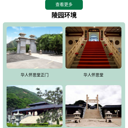
查看更多
怀思堂辖区面积15万平方米，整体建筑面积5．8万平方米。主体建
筑有：怀思堂豪华墓室、礼祭大厅、随缘阁、百家姓觅宗长廊等。
陵园环境
堂外建筑有：阙门、乌头门、华表、雄狮、怀思桥、喷泉、石翁
仲、无字碑、香灯等。典型的仿秦、汉建筑风格。蓝色的琉璃瓦屋
顶，朱砂红的门、窗、柱、墙，汉白玉雕刻的雄狮、华表，花岗岩
铺成的路面和台阶，洒落其间的花卉、松柏与万里长城浑然一体、
气势宏伟、古朴端庄、别具一格。怀思堂大殿入口两侧是用蜡染技
术描绘的抽象派创意绘画，大环境中的长城文化与炎黄始祖，小环
境的绘画中的河流、山川、彩云、明月，意喻着往生者与长城同
华人怀思堂正门
华人怀思堂
伴，与祖宗同眠，他（她）们的思想与品德与山河同在，与日月同
辉。
怀思堂作为豪华室内骨灰存放处，将干支纪年、五行相生相克、天
人合一、太极八卦、生辰八字及生肖等有机结合到历史文化中。一
厅七千个福位分十二小区，按十二地支命名。客户选位，可依据生
肖、八字、时辰亦可参考地理方位、职业、兴趣爱好等等。堂中是
地宫陵寝式的，入口楹联选材于著名田园诗人陶渊明"亲戚或余悲，