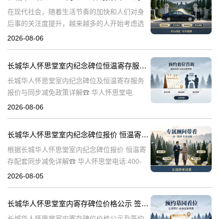
在现代社会，随着生活节奏的加快和人们对身
后事的关注度提升，越来越多的人开始考虑选
择合适的纪念方式来表达对逝者的哀思和怀
2026-08-06
念。长城华人怀思堂作为一家专业的纪念服务
机构，提供了一系列的纪念产品和服务，其中
长城华人怀思堂室内纪念碑位恒温寄存服务报价及同步减免政策详解
包
长城华人怀思堂室内纪念碑位及恒温寄存服务
报价与同步减免政策详解☎ 华人怀思堂电
话:400-838-5063一、引言随着社会观念的进
2026-08-06
步，人们对逝者的纪念方式日益多元化。室内
纪念碑位作为一种新兴的纪念
长城华人怀思堂室内纪念碑位报价 恒温寄存配套同步减免详解
根据长城华人怀思堂室内纪念碑位报价 恒温寄
存配套同步减免详解☎ 华人怀思堂电话:400-
838-5063在现代社会，随着生活节奏的加快和
2026-08-05
城市化进程的加速，人们对身后事的安排也提
出了更高的要求。长城华
长城华人怀思堂室内寄存碑位价格公示 签约立减配套礼包详解
长城华人怀思堂室内寄存碑位价格公示及签约