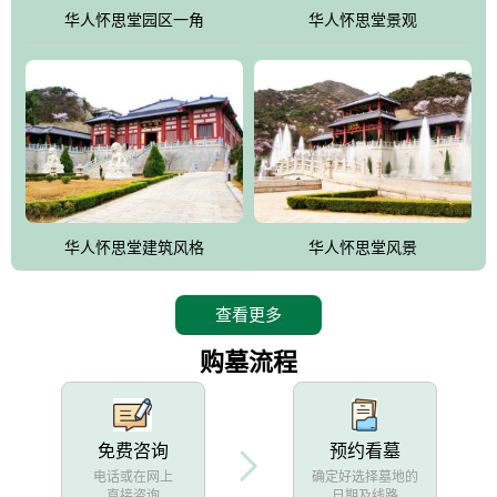
他人亦已歌，死后何所道，托体同山阿"中的后两句。反应了回归大
华人怀思堂园区一角
华人怀思堂景观
自然母亲怀抱中的生卒态度。堂口两边是"左青龙，右白虎，前朱
雀，后玄武"的四大吉祥物铜雕挂件。
华人怀思堂建筑风格
华人怀思堂风景
查看更多
购墓流程
免费咨询
预约看墓
电话或在网上
确定好选择墓地的
直接咨询
日期及线路