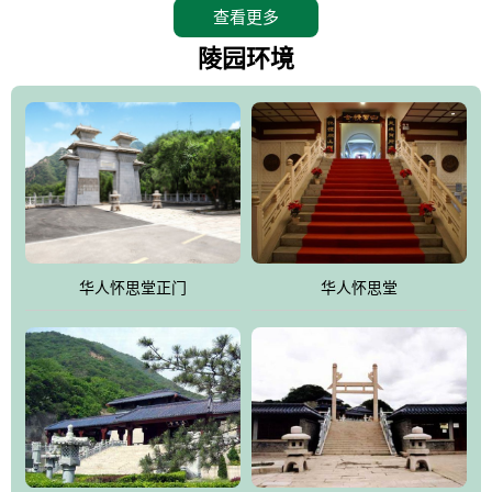
查看更多
怀思堂辖区面积15万平方米，整体建筑面积5．8万平方米。主体建
筑有：怀思堂豪华墓室、礼祭大厅、随缘阁、百家姓觅宗长廊等。
陵园环境
堂外建筑有：阙门、乌头门、华表、雄狮、怀思桥、喷泉、石翁
仲、无字碑、香灯等。典型的仿秦、汉建筑风格。蓝色的琉璃瓦屋
顶，朱砂红的门、窗、柱、墙，汉白玉雕刻的雄狮、华表，花岗岩
铺成的路面和台阶，洒落其间的花卉、松柏与万里长城浑然一体、
气势宏伟、古朴端庄、别具一格。怀思堂大殿入口两侧是用蜡染技
术描绘的抽象派创意绘画，大环境中的长城文化与炎黄始祖，小环
境的绘画中的河流、山川、彩云、明月，意喻着往生者与长城同
华人怀思堂正门
华人怀思堂
伴，与祖宗同眠，他（她）们的思想与品德与山河同在，与日月同
辉。
怀思堂作为豪华室内骨灰存放处，将干支纪年、五行相生相克、天
人合一、太极八卦、生辰八字及生肖等有机结合到历史文化中。一
厅七千个福位分十二小区，按十二地支命名。客户选位，可依据生
肖、八字、时辰亦可参考地理方位、职业、兴趣爱好等等。堂中是
地宫陵寝式的，入口楹联选材于著名田园诗人陶渊明"亲戚或余悲，