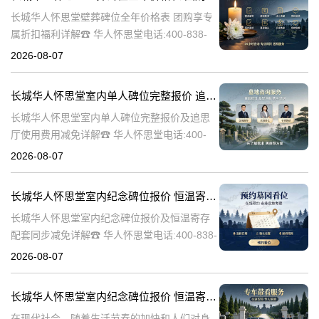
长城华人怀思堂壁葬碑位全年价格表 团购享专
属折扣福利详解☎ 华人怀思堂电话:400-838-
5063随着社会的发展和人们观念的变化，越来
2026-08-07
越多的人开始选择壁葬作为一种环保、节约土
地的殡葬方式。长城华人
长城华人怀思堂室内单人碑位完整报价 追思厅使用费用减免详解
长城华人怀思堂室内单人碑位完整报价及追思
厅使用费用减免详解☎ 华人怀思堂电话:400-
838-5063引言随着社会的发展和人们生活水平
2026-08-07
的提高，对身后事的安排越来越注重仪式感和
个性化。长城华人怀思堂
长城华人怀思堂室内纪念碑位报价 恒温寄存配套同步减免详解
长城华人怀思堂室内纪念碑位报价及恒温寄存
配套同步减免详解☎ 华人怀思堂电话:400-838-
5063一、引言随着社会的发展和人们生活水平
2026-08-07
的提高，对逝者的纪念和缅怀方式也在不断演
变。长城华人怀思堂作
长城华人怀思堂室内纪念碑位报价 恒温寄存配套同步减免详解
在现代社会，随着生活节奏的加快和人们对身