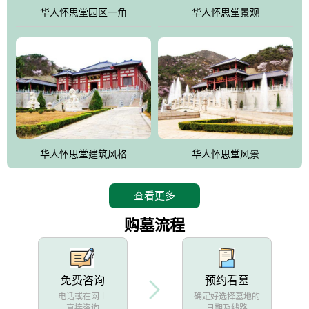
他人亦已歌，死后何所道，托体同山阿"中的后两句。反应了回归大
华人怀思堂园区一角
华人怀思堂景观
自然母亲怀抱中的生卒态度。堂口两边是"左青龙，右白虎，前朱
雀，后玄武"的四大吉祥物铜雕挂件。
华人怀思堂建筑风格
华人怀思堂风景
查看更多
购墓流程
免费咨询
预约看墓
电话或在网上
确定好选择墓地的
直接咨询
日期及线路