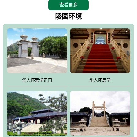
查看更多
怀思堂辖区面积15万平方米，整体建筑面积5．8万平方米。主体建
筑有：怀思堂豪华墓室、礼祭大厅、随缘阁、百家姓觅宗长廊等。
陵园环境
堂外建筑有：阙门、乌头门、华表、雄狮、怀思桥、喷泉、石翁
仲、无字碑、香灯等。典型的仿秦、汉建筑风格。蓝色的琉璃瓦屋
顶，朱砂红的门、窗、柱、墙，汉白玉雕刻的雄狮、华表，花岗岩
铺成的路面和台阶，洒落其间的花卉、松柏与万里长城浑然一体、
气势宏伟、古朴端庄、别具一格。怀思堂大殿入口两侧是用蜡染技
术描绘的抽象派创意绘画，大环境中的长城文化与炎黄始祖，小环
境的绘画中的河流、山川、彩云、明月，意喻着往生者与长城同
华人怀思堂正门
华人怀思堂
伴，与祖宗同眠，他（她）们的思想与品德与山河同在，与日月同
辉。
怀思堂作为豪华室内骨灰存放处，将干支纪年、五行相生相克、天
人合一、太极八卦、生辰八字及生肖等有机结合到历史文化中。一
厅七千个福位分十二小区，按十二地支命名。客户选位，可依据生
肖、八字、时辰亦可参考地理方位、职业、兴趣爱好等等。堂中是
地宫陵寝式的，入口楹联选材于著名田园诗人陶渊明"亲戚或余悲，