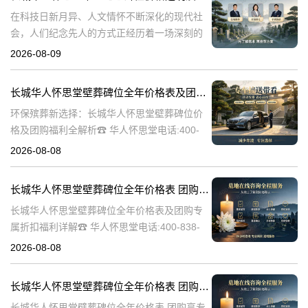
在科技日新月异、人文情怀不断深化的现代社
会，人们纪念先人的方式正经历着一场深刻的
变革。科技与人文的交融，为传统的追思仪式
2026-08-09
注入了前所未有的生机。长城华人怀思堂适时
推出的单人纪念碑位报价空间升级活动，正是
长城华人怀思堂壁葬碑位全年价格表及团购专属折扣福利详解
环保殡葬新选择：长城华人怀思堂壁葬碑位价
格及团购福利全解析☎ 华人怀思堂电话:400-
838-5063随着现代人对身后事的规划日益细
2026-08-08
致，壁葬作为一种绿色、节地的殡葬方式逐渐
走进大众视野。长城华人怀思
长城华人怀思堂壁葬碑位全年价格表 团购享专属折扣福利详解
长城华人怀思堂壁葬碑位全年价格表及团购专
属折扣福利详解☎ 华人怀思堂电话:400-838-
5063随着社会的发展和人们观念的转变，越来
2026-08-08
越多的人开始选择壁葬作为一种环保、节约土
地的殡葬方式。长城华人怀
长城华人怀思堂壁葬碑位全年价格表 团购享专属折扣福利详解
长城华人怀思堂壁葬碑位全年价格表 团购享专