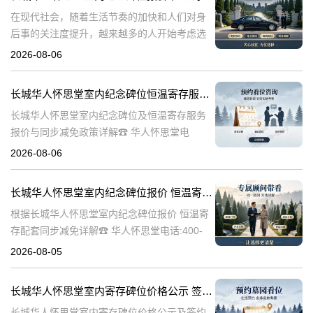
在现代社会，随着生活节奏的加快和人们对身
后事的关注度提升，越来越多的人开始考虑选
择合适的纪念方式来表达对逝者的哀思和怀
2026-08-06
念。长城华人怀思堂作为一家专业的纪念服务
机构，提供了一系列的纪念产品和服务，其中
长城华人怀思堂室内纪念碑位恒温寄存服务报价及同步减免政策详解
包
长城华人怀思堂室内纪念碑位及恒温寄存服务
报价与同步减免政策详解☎ 华人怀思堂电
话:400-838-5063一、引言随着社会观念的进
2026-08-06
步，人们对逝者的纪念方式日益多元化。室内
纪念碑位作为一种新兴的纪念
长城华人怀思堂室内纪念碑位报价 恒温寄存配套同步减免详解
根据长城华人怀思堂室内纪念碑位报价 恒温寄
存配套同步减免详解☎ 华人怀思堂电话:400-
838-5063在现代社会，随着生活节奏的加快和
2026-08-05
城市化进程的加速，人们对身后事的安排也提
出了更高的要求。长城华
长城华人怀思堂室内寄存碑位价格公示 签约立减配套礼包详解
长城华人怀思堂室内寄存碑位价格公示及签约