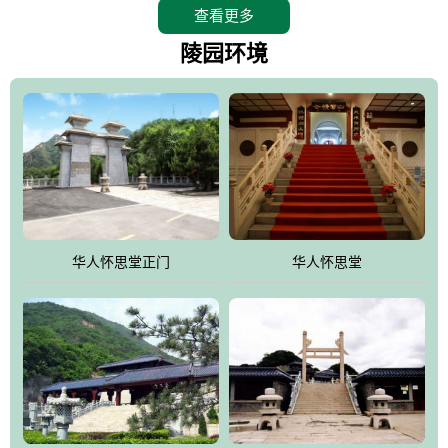
查看更多
怀思堂辖区面积15万平方米，整体建筑面积5．8万平方米。主体建
筑有：怀思堂豪华墓室、礼祭大厅、随缘阁、百家姓觅宗长廊等。
陵园环境
堂外建筑有：阙门、乌头门、华表、雄狮、怀思桥、喷泉、石翁
仲、无字碑、香灯等。典型的仿秦、汉建筑风格。蓝色的琉璃瓦屋
顶，朱砂红的门、窗、柱、墙，汉白玉雕刻的雄狮、华表，花岗岩
铺成的路面和台阶，洒落其间的花卉、松柏与万里长城浑然一体、
气势宏伟、古朴端庄、别具一格。怀思堂大殿入口两侧是用蜡染技
术描绘的抽象派创意绘画，大环境中的长城文化与炎黄始祖，小环
境的绘画中的河流、山川、彩云、明月，意喻着往生者与长城同
华人怀思堂正门
华人怀思堂
伴，与祖宗同眠，他（她）们的思想与品德与山河同在，与日月同
辉。
怀思堂作为豪华室内骨灰存放处，将干支纪年、五行相生相克、天
人合一、太极八卦、生辰八字及生肖等有机结合到历史文化中。一
厅七千个福位分十二小区，按十二地支命名。客户选位，可依据生
肖、八字、时辰亦可参考地理方位、职业、兴趣爱好等等。堂中是
地宫陵寝式的，入口楹联选材于著名田园诗人陶渊明"亲戚或余悲，