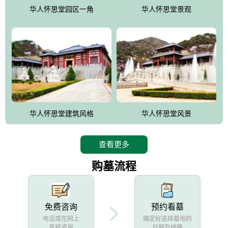
他人亦已歌，死后何所道，托体同山阿"中的后两句。反应了回归大
华人怀思堂园区一角
华人怀思堂景观
自然母亲怀抱中的生卒态度。堂口两边是"左青龙，右白虎，前朱
雀，后玄武"的四大吉祥物铜雕挂件。
华人怀思堂建筑风格
华人怀思堂风景
查看更多
购墓流程
免费咨询
预约看墓
电话或在网上
确定好选择墓地的
直接咨询
日期及线路