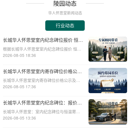
陵园动态
华人怀思堂新闻动态
行业动态
长城华人怀思堂室内纪念碑位报价 恒温
寄存配套同步减免详解
根据长城华人怀思堂室内纪念碑位报价 恒温
寄存配套同步减免详解☎ 华人怀思堂电
2026-08-05 18:36
话:400-838-5063在现代社会，随着生活节奏
的加快和城市化进程的加速，人们对身后事
长城华人怀思堂室内寄存碑位价格公示
的安排也提出了更高的要求。长城华
签约立减配套礼包详解
长城华人怀思堂室内寄存碑位价格公示及签
约立减配套礼包详解☎ 华人怀思堂电话:400-
2026-08-05 17:36
838-5063随着社会的发展和人们生活节奏的
加快，对于灵堂、纪念馆等场所的寄存需求
长城华人怀思堂室内纪念碑位：报价透
日益增长。长城华人怀思堂作为一
明，恒温寄存享减免
长城华人怀思堂：室内纪念碑位与恒温寄存
服务，为您带来更优质的殡葬体验☎ 华人怀
2026-08-05 13:36
思堂电话:400-838-5063作为一家专业的陵