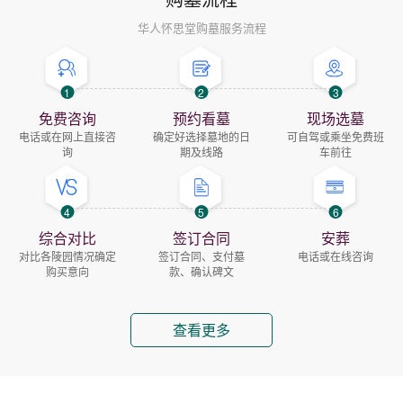
华人怀思堂购墓服务流程
1
2
3
免费咨询
预约看墓
现场选墓
电话或在网上直接咨
确定好选择墓地的日
可自驾或乘坐免费班
询
期及线路
车前往
4
5
6
综合对比
签订合同
安葬
对比各陵园情况确定
签订合同、支付墓
电话或在线咨询
购买意向
款、确认碑文
查看更多