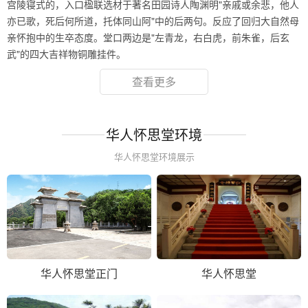
宫陵寝式的，入口楹联选材于著名田园诗人陶渊明"亲戚或余悲，他人
亦已歌，死后何所道，托体同山阿"中的后两句。反应了回归大自然母
亲怀抱中的生卒态度。堂口两边是"左青龙，右白虎，前朱雀，后玄
武"的四大吉祥物铜雕挂件。
查看更多
华人怀思堂环境
华人怀思堂环境展示
华人怀思堂正门
华人怀思堂