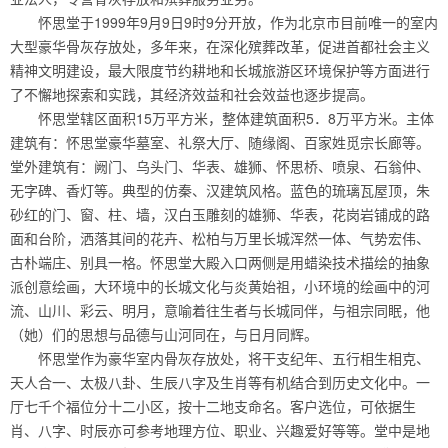
怀思堂于1999年9月9日9时9分开放，作为北京市目前唯一的室内
大型豪华骨灰存放处，多年来，在深化殡葬改革，促进首都社会主义
精神文明建设，最大限度节约耕地和长城旅游区环境保护等方面进行
了不懈地探索和实践，其经济效益和社会效益也逐步提高。
怀思堂辖区面积15万平方米，整体建筑面积5．8万平方米。主体
建筑有：怀思堂豪华墓室、礼祭大厅、随缘阁、百家姓觅宗长廊等。
堂外建筑有：阙门、乌头门、华表、雄狮、怀思桥、喷泉、石翁仲、
无字碑、香灯等。典型的仿秦、汉建筑风格。蓝色的琉璃瓦屋顶，朱
砂红的门、窗、柱、墙，汉白玉雕刻的雄狮、华表，花岗岩铺成的路
面和台阶，洒落其间的花卉、松柏与万里长城浑然一体、气势宏伟、
古朴端庄、别具一格。怀思堂大殿入口两侧是用蜡染技术描绘的抽象
派创意绘画，大环境中的长城文化与炎黄始祖，小环境的绘画中的河
流、山川、彩云、明月，意喻着往生者与长城同伴，与祖宗同眠，他
（她）们的思想与品德与山河同在，与日月同辉。
怀思堂作为豪华室内骨灰存放处，将干支纪年、五行相生相克、
天人合一、太极八卦、生辰八字及生肖等有机结合到历史文化中。一
厅七千个福位分十二小区，按十二地支命名。客户选位，可依据生
肖、八字、时辰亦可参考地理方位、职业、兴趣爱好等等。堂中是地