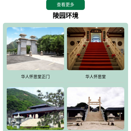
查看更多
怀思堂辖区面积15万平方米，整体建筑面积5．8万平方米。主体建
筑有：怀思堂豪华墓室、礼祭大厅、随缘阁、百家姓觅宗长廊等。
陵园环境
堂外建筑有：阙门、乌头门、华表、雄狮、怀思桥、喷泉、石翁
仲、无字碑、香灯等。典型的仿秦、汉建筑风格。蓝色的琉璃瓦屋
顶，朱砂红的门、窗、柱、墙，汉白玉雕刻的雄狮、华表，花岗岩
铺成的路面和台阶，洒落其间的花卉、松柏与万里长城浑然一体、
气势宏伟、古朴端庄、别具一格。怀思堂大殿入口两侧是用蜡染技
术描绘的抽象派创意绘画，大环境中的长城文化与炎黄始祖，小环
境的绘画中的河流、山川、彩云、明月，意喻着往生者与长城同
华人怀思堂正门
华人怀思堂
伴，与祖宗同眠，他（她）们的思想与品德与山河同在，与日月同
辉。
怀思堂作为豪华室内骨灰存放处，将干支纪年、五行相生相克、天
人合一、太极八卦、生辰八字及生肖等有机结合到历史文化中。一
厅七千个福位分十二小区，按十二地支命名。客户选位，可依据生
肖、八字、时辰亦可参考地理方位、职业、兴趣爱好等等。堂中是
地宫陵寝式的，入口楹联选材于著名田园诗人陶渊明"亲戚或余悲，