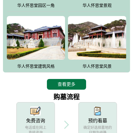
他人亦已歌，死后何所道，托体同山阿"中的后两句。反应了回归大
华人怀思堂园区一角
华人怀思堂景观
自然母亲怀抱中的生卒态度。堂口两边是"左青龙，右白虎，前朱
雀，后玄武"的四大吉祥物铜雕挂件。
华人怀思堂建筑风格
华人怀思堂风景
查看更多
购墓流程
免费咨询
预约看墓
电话或在网上
确定好选择墓地的
直接咨询
日期及线路