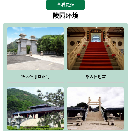
查看更多
怀思堂辖区面积15万平方米，整体建筑面积5．8万平方米。主体建
筑有：怀思堂豪华墓室、礼祭大厅、随缘阁、百家姓觅宗长廊等。
陵园环境
堂外建筑有：阙门、乌头门、华表、雄狮、怀思桥、喷泉、石翁
仲、无字碑、香灯等。典型的仿秦、汉建筑风格。蓝色的琉璃瓦屋
顶，朱砂红的门、窗、柱、墙，汉白玉雕刻的雄狮、华表，花岗岩
铺成的路面和台阶，洒落其间的花卉、松柏与万里长城浑然一体、
气势宏伟、古朴端庄、别具一格。怀思堂大殿入口两侧是用蜡染技
术描绘的抽象派创意绘画，大环境中的长城文化与炎黄始祖，小环
境的绘画中的河流、山川、彩云、明月，意喻着往生者与长城同
华人怀思堂正门
华人怀思堂
伴，与祖宗同眠，他（她）们的思想与品德与山河同在，与日月同
辉。
怀思堂作为豪华室内骨灰存放处，将干支纪年、五行相生相克、天
人合一、太极八卦、生辰八字及生肖等有机结合到历史文化中。一
厅七千个福位分十二小区，按十二地支命名。客户选位，可依据生
肖、八字、时辰亦可参考地理方位、职业、兴趣爱好等等。堂中是
地宫陵寝式的，入口楹联选材于著名田园诗人陶渊明"亲戚或余悲，