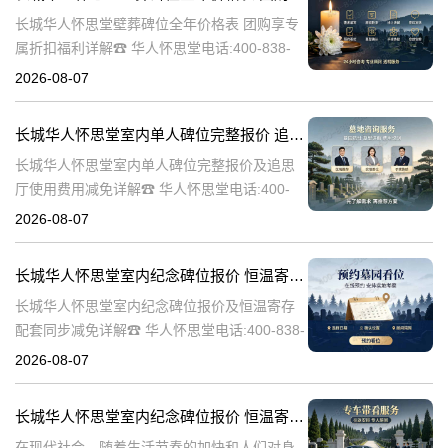
长城华人怀思堂壁葬碑位全年价格表 团购享专
属折扣福利详解☎ 华人怀思堂电话:400-838-
5063随着社会的发展和人们观念的变化，越来
2026-08-07
越多的人开始选择壁葬作为一种环保、节约土
地的殡葬方式。长城华人
长城华人怀思堂室内单人碑位完整报价 追思厅使用费用减免详解
长城华人怀思堂室内单人碑位完整报价及追思
厅使用费用减免详解☎ 华人怀思堂电话:400-
838-5063引言随着社会的发展和人们生活水平
2026-08-07
的提高，对身后事的安排越来越注重仪式感和
个性化。长城华人怀思堂
长城华人怀思堂室内纪念碑位报价 恒温寄存配套同步减免详解
长城华人怀思堂室内纪念碑位报价及恒温寄存
配套同步减免详解☎ 华人怀思堂电话:400-838-
5063一、引言随着社会的发展和人们生活水平
2026-08-07
的提高，对逝者的纪念和缅怀方式也在不断演
变。长城华人怀思堂作
长城华人怀思堂室内纪念碑位报价 恒温寄存配套同步减免详解
在现代社会，随着生活节奏的加快和人们对身