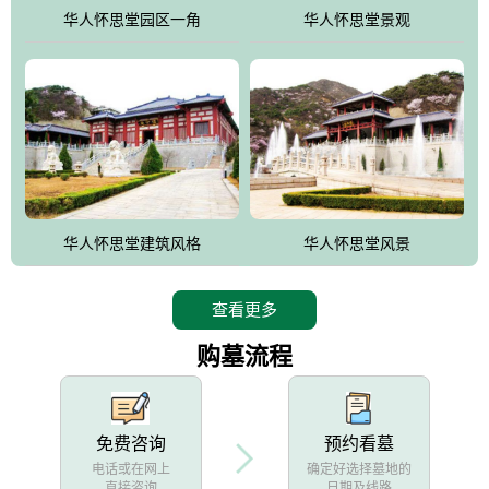
他人亦已歌，死后何所道，托体同山阿"中的后两句。反应了回归大
华人怀思堂园区一角
华人怀思堂景观
自然母亲怀抱中的生卒态度。堂口两边是"左青龙，右白虎，前朱
雀，后玄武"的四大吉祥物铜雕挂件。
华人怀思堂建筑风格
华人怀思堂风景
查看更多
购墓流程
免费咨询
预约看墓
电话或在网上
确定好选择墓地的
直接咨询
日期及线路