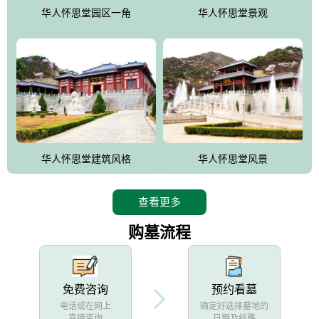
他人亦已歌，死后何所道，托体同山阿"中的后两句。反应了回归大
华人怀思堂园区一角
华人怀思堂景观
自然母亲怀抱中的生卒态度。堂口两边是"左青龙，右白虎，前朱
雀，后玄武"的四大吉祥物铜雕挂件。
华人怀思堂建筑风格
华人怀思堂风景
查看更多
购墓流程
免费咨询
预约看墓
电话或在网上
确定好选择墓地的
直接咨询
日期及线路