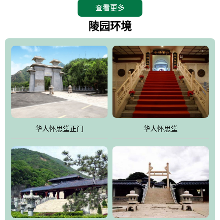
查看更多
怀思堂辖区面积15万平方米，整体建筑面积5．8万平方米。主体建
筑有：怀思堂豪华墓室、礼祭大厅、随缘阁、百家姓觅宗长廊等。
陵园环境
堂外建筑有：阙门、乌头门、华表、雄狮、怀思桥、喷泉、石翁
仲、无字碑、香灯等。典型的仿秦、汉建筑风格。蓝色的琉璃瓦屋
顶，朱砂红的门、窗、柱、墙，汉白玉雕刻的雄狮、华表，花岗岩
铺成的路面和台阶，洒落其间的花卉、松柏与万里长城浑然一体、
气势宏伟、古朴端庄、别具一格。怀思堂大殿入口两侧是用蜡染技
术描绘的抽象派创意绘画，大环境中的长城文化与炎黄始祖，小环
境的绘画中的河流、山川、彩云、明月，意喻着往生者与长城同
华人怀思堂正门
华人怀思堂
伴，与祖宗同眠，他（她）们的思想与品德与山河同在，与日月同
辉。
怀思堂作为豪华室内骨灰存放处，将干支纪年、五行相生相克、天
人合一、太极八卦、生辰八字及生肖等有机结合到历史文化中。一
厅七千个福位分十二小区，按十二地支命名。客户选位，可依据生
肖、八字、时辰亦可参考地理方位、职业、兴趣爱好等等。堂中是
地宫陵寝式的，入口楹联选材于著名田园诗人陶渊明"亲戚或余悲，