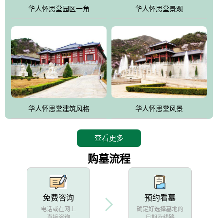
他人亦已歌，死后何所道，托体同山阿"中的后两句。反应了回归大
华人怀思堂园区一角
华人怀思堂景观
自然母亲怀抱中的生卒态度。堂口两边是"左青龙，右白虎，前朱
雀，后玄武"的四大吉祥物铜雕挂件。
华人怀思堂建筑风格
华人怀思堂风景
查看更多
购墓流程
免费咨询
预约看墓
电话或在网上
确定好选择墓地的
直接咨询
日期及线路