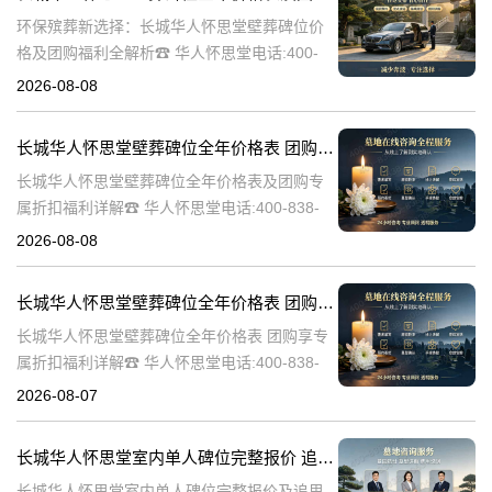
环保殡葬新选择：长城华人怀思堂壁葬碑位价
格及团购福利全解析☎ 华人怀思堂电话:400-
838-5063随着现代人对身后事的规划日益细
2026-08-08
致，壁葬作为一种绿色、节地的殡葬方式逐渐
走进大众视野。长城华人怀思
长城华人怀思堂壁葬碑位全年价格表 团购享专属折扣福利详解
长城华人怀思堂壁葬碑位全年价格表及团购专
属折扣福利详解☎ 华人怀思堂电话:400-838-
5063随着社会的发展和人们观念的转变，越来
2026-08-08
越多的人开始选择壁葬作为一种环保、节约土
地的殡葬方式。长城华人怀
长城华人怀思堂壁葬碑位全年价格表 团购享专属折扣福利详解
长城华人怀思堂壁葬碑位全年价格表 团购享专
属折扣福利详解☎ 华人怀思堂电话:400-838-
5063随着社会的发展和人们观念的变化，越来
2026-08-07
越多的人开始选择壁葬作为一种环保、节约土
地的殡葬方式。长城华人
长城华人怀思堂室内单人碑位完整报价 追思厅使用费用减免详解
长城华人怀思堂室内单人碑位完整报价及追思