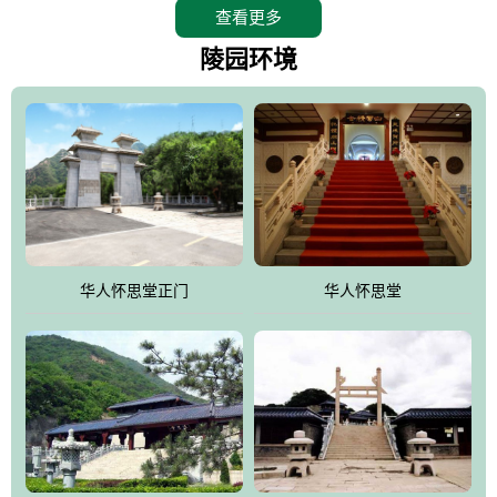
查看更多
怀思堂辖区面积15万平方米，整体建筑面积5．8万平方米。主体建
筑有：怀思堂豪华墓室、礼祭大厅、随缘阁、百家姓觅宗长廊等。
陵园环境
堂外建筑有：阙门、乌头门、华表、雄狮、怀思桥、喷泉、石翁
仲、无字碑、香灯等。典型的仿秦、汉建筑风格。蓝色的琉璃瓦屋
顶，朱砂红的门、窗、柱、墙，汉白玉雕刻的雄狮、华表，花岗岩
铺成的路面和台阶，洒落其间的花卉、松柏与万里长城浑然一体、
气势宏伟、古朴端庄、别具一格。怀思堂大殿入口两侧是用蜡染技
术描绘的抽象派创意绘画，大环境中的长城文化与炎黄始祖，小环
境的绘画中的河流、山川、彩云、明月，意喻着往生者与长城同
华人怀思堂正门
华人怀思堂
伴，与祖宗同眠，他（她）们的思想与品德与山河同在，与日月同
辉。
怀思堂作为豪华室内骨灰存放处，将干支纪年、五行相生相克、天
人合一、太极八卦、生辰八字及生肖等有机结合到历史文化中。一
厅七千个福位分十二小区，按十二地支命名。客户选位，可依据生
肖、八字、时辰亦可参考地理方位、职业、兴趣爱好等等。堂中是
地宫陵寝式的，入口楹联选材于著名田园诗人陶渊明"亲戚或余悲，