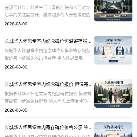
在现代社会，随着生活节奏的加快和人们对身
后事的关注度提升，越来越多的人开始考虑选
择合适的纪念方式来表达对逝者的哀思和怀
2026-08-06
念。长城华人怀思堂作为一家专业的纪念服务
机构，提供了一系列的纪念产品和服务，其中
长城华人怀思堂室内纪念碑位恒温寄存服务报价及同步减免政策详解
包
长城华人怀思堂室内纪念碑位及恒温寄存服务
报价与同步减免政策详解☎ 华人怀思堂电
话:400-838-5063一、引言随着社会观念的进
2026-08-06
步，人们对逝者的纪念方式日益多元化。室内
纪念碑位作为一种新兴的纪念
长城华人怀思堂室内纪念碑位报价 恒温寄存配套同步减免详解
根据长城华人怀思堂室内纪念碑位报价 恒温寄
存配套同步减免详解☎ 华人怀思堂电话:400-
838-5063在现代社会，随着生活节奏的加快和
2026-08-05
城市化进程的加速，人们对身后事的安排也提
出了更高的要求。长城华
长城华人怀思堂室内寄存碑位价格公示 签约立减配套礼包详解
长城华人怀思堂室内寄存碑位价格公示及签约