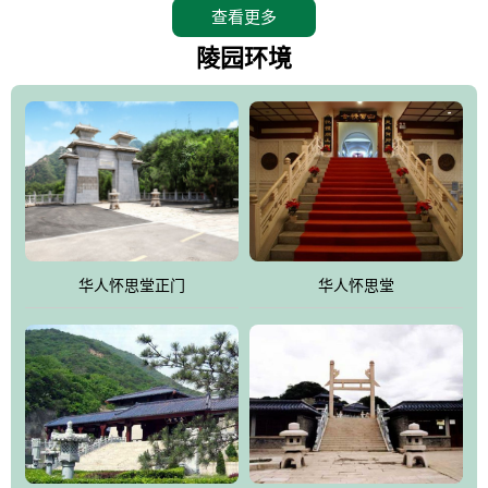
查看更多
怀思堂辖区面积15万平方米，整体建筑面积5．8万平方米。主体建
筑有：怀思堂豪华墓室、礼祭大厅、随缘阁、百家姓觅宗长廊等。
陵园环境
堂外建筑有：阙门、乌头门、华表、雄狮、怀思桥、喷泉、石翁
仲、无字碑、香灯等。典型的仿秦、汉建筑风格。蓝色的琉璃瓦屋
顶，朱砂红的门、窗、柱、墙，汉白玉雕刻的雄狮、华表，花岗岩
铺成的路面和台阶，洒落其间的花卉、松柏与万里长城浑然一体、
气势宏伟、古朴端庄、别具一格。怀思堂大殿入口两侧是用蜡染技
术描绘的抽象派创意绘画，大环境中的长城文化与炎黄始祖，小环
境的绘画中的河流、山川、彩云、明月，意喻着往生者与长城同
华人怀思堂正门
华人怀思堂
伴，与祖宗同眠，他（她）们的思想与品德与山河同在，与日月同
辉。
怀思堂作为豪华室内骨灰存放处，将干支纪年、五行相生相克、天
人合一、太极八卦、生辰八字及生肖等有机结合到历史文化中。一
厅七千个福位分十二小区，按十二地支命名。客户选位，可依据生
肖、八字、时辰亦可参考地理方位、职业、兴趣爱好等等。堂中是
地宫陵寝式的，入口楹联选材于著名田园诗人陶渊明"亲戚或余悲，