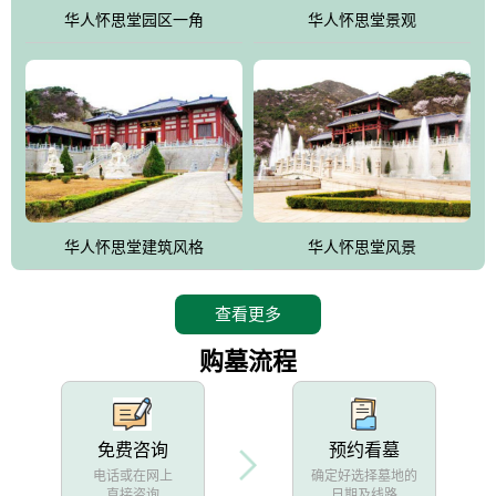
他人亦已歌，死后何所道，托体同山阿"中的后两句。反应了回归大
华人怀思堂园区一角
华人怀思堂景观
自然母亲怀抱中的生卒态度。堂口两边是"左青龙，右白虎，前朱
雀，后玄武"的四大吉祥物铜雕挂件。
华人怀思堂建筑风格
华人怀思堂风景
查看更多
购墓流程
免费咨询
预约看墓
电话或在网上
确定好选择墓地的
直接咨询
日期及线路