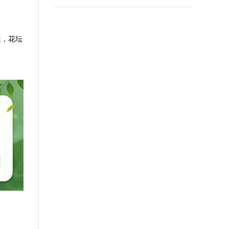
天，花坛
。