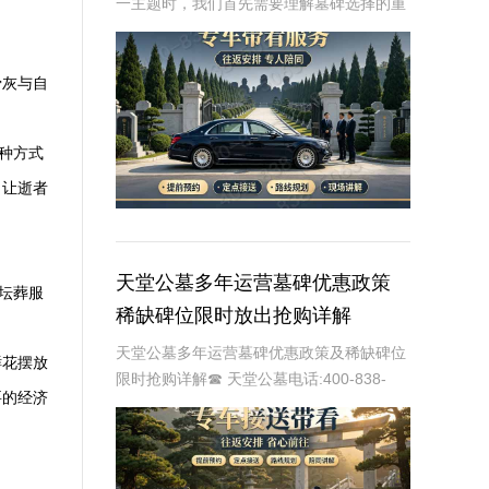
一主题时，我们首先需要理解墓碑选择的重
要性及其对逝者与生者的影响。墓碑不仅是
对逝者的纪念，也是对生者情感的寄托。因
此，选择一款既符合预算又具有纪念意义的
骨灰与自
墓碑显得尤
种方式
，让逝者
天堂公墓多年运营墓碑优惠政策
坛葬服
稀缺碑位限时放出抢购详解
天堂公墓多年运营墓碑优惠政策及稀缺碑位
鲜花摆放
限时抢购详解☎ 天堂公墓电话:400-838-
要的经济
5063天堂公墓，作为一家历史悠久的公墓，
多年来一直致力于为家属提供最优质、最便
捷的墓碑选择服务。随着社会的发展和