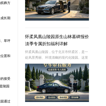
的殡葬方
造成长期
怀柔凤凰山陵园原生山林墓碑报价
葬、草坪
淡季专属折扣福利详解
怀柔凤凰山陵园，位于北京市怀柔区，是一
坛位置和
处风景秀丽、环境清幽的现代化陵园。这里
依山傍水，绿树成荫，为逝者提供了一个宁
静而庄严的安息之地。近年来，随着人们对
逝者安葬方式的不断追求，墓碑作为纪念逝
葬的接受
者、寄托哀
是陵园
陵园
通过