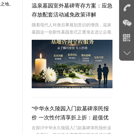
息之地。
温泉墓园室外墓碑寄存方案：应急
存放配套活动减免政策详解
随着现代人对身后事规划意识的增强，温泉
墓园这一创新性墓园形式正逐渐走进公众视
野。温泉墓园不仅营造了宁静祥和的环境氛
围，更通过一系列贴心设施，如室外墓碑寄
存区、应急遗体临时存放服务等，为家属提
供极大便利
“中华永久陵园入门款墓碑亲民报
价 一次性付清享折上折：超值优
惠与便捷选择的完美结合”
在探讨中华永久陵园入门款墓碑亲民报价这