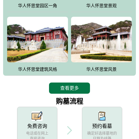
他人亦已歌，死后何所道，托体同山阿"中的后两句。反应了回归大
华人怀思堂园区一角
华人怀思堂景观
自然母亲怀抱中的生卒态度。堂口两边是"左青龙，右白虎，前朱
雀，后玄武"的四大吉祥物铜雕挂件。
华人怀思堂建筑风格
华人怀思堂风景
查看更多
购墓流程
免费咨询
预约看墓
电话或在网上
确定好选择墓地的
直接咨询
日期及线路