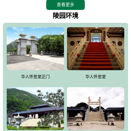
查看更多
怀思堂辖区面积15万平方米，整体建筑面积5．8万平方米。主体建
筑有：怀思堂豪华墓室、礼祭大厅、随缘阁、百家姓觅宗长廊等。
陵园环境
堂外建筑有：阙门、乌头门、华表、雄狮、怀思桥、喷泉、石翁
仲、无字碑、香灯等。典型的仿秦、汉建筑风格。蓝色的琉璃瓦屋
顶，朱砂红的门、窗、柱、墙，汉白玉雕刻的雄狮、华表，花岗岩
铺成的路面和台阶，洒落其间的花卉、松柏与万里长城浑然一体、
气势宏伟、古朴端庄、别具一格。怀思堂大殿入口两侧是用蜡染技
术描绘的抽象派创意绘画，大环境中的长城文化与炎黄始祖，小环
境的绘画中的河流、山川、彩云、明月，意喻着往生者与长城同
华人怀思堂正门
华人怀思堂
伴，与祖宗同眠，他（她）们的思想与品德与山河同在，与日月同
辉。
怀思堂作为豪华室内骨灰存放处，将干支纪年、五行相生相克、天
人合一、太极八卦、生辰八字及生肖等有机结合到历史文化中。一
厅七千个福位分十二小区，按十二地支命名。客户选位，可依据生
肖、八字、时辰亦可参考地理方位、职业、兴趣爱好等等。堂中是
地宫陵寝式的，入口楹联选材于著名田园诗人陶渊明"亲戚或余悲，