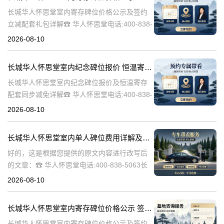
长城华人怀思堂室内寄存碑位价格公示及签约
立减配套礼包详解☎ 华人怀思堂电话:400-838-
5063随着社会的发展和人们生活节奏的加快，
2026-08-10
对于身后事的安排也变得越来越重要。长城华
人怀思堂作为一家专业的
长城华人怀思堂室内纪念碑位报价 恒温寄存配套同步减免详解
长城华人怀思堂室内纪念碑位报价及恒温寄存
配套同步减免详解☎ 华人怀思堂电话:400-838-
5063在现代社会，随着人们生活节奏的加快，
2026-08-10
对于纪念和缅怀先人的方式也在不断更新。长
城华人怀思堂作为一家专
长城华人怀思堂室内单人碑位费用详解及追思厅使用优惠说明
好的，这是根据您提供的原文内容进行改写后
的文章：☎ 华人怀思堂电话:400-838-5063长
城华人怀思堂室内单人碑位费用明细及追思厅
2026-08-10
使用优惠政策说明长城华人怀思堂，作为一家
专业的殡葬服务机构，深
长城华人怀思堂室内寄存碑位价格公示 签约立减配套礼包详解
长城华人怀思堂室内寄存碑位价格公示及签约