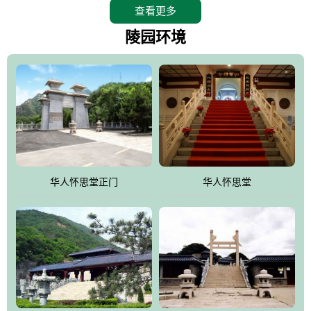
查看更多
怀思堂辖区面积15万平方米，整体建筑面积5．8万平方米。主体建
筑有：怀思堂豪华墓室、礼祭大厅、随缘阁、百家姓觅宗长廊等。
陵园环境
堂外建筑有：阙门、乌头门、华表、雄狮、怀思桥、喷泉、石翁
仲、无字碑、香灯等。典型的仿秦、汉建筑风格。蓝色的琉璃瓦屋
顶，朱砂红的门、窗、柱、墙，汉白玉雕刻的雄狮、华表，花岗岩
铺成的路面和台阶，洒落其间的花卉、松柏与万里长城浑然一体、
气势宏伟、古朴端庄、别具一格。怀思堂大殿入口两侧是用蜡染技
术描绘的抽象派创意绘画，大环境中的长城文化与炎黄始祖，小环
境的绘画中的河流、山川、彩云、明月，意喻着往生者与长城同
华人怀思堂正门
华人怀思堂
伴，与祖宗同眠，他（她）们的思想与品德与山河同在，与日月同
辉。
怀思堂作为豪华室内骨灰存放处，将干支纪年、五行相生相克、天
人合一、太极八卦、生辰八字及生肖等有机结合到历史文化中。一
厅七千个福位分十二小区，按十二地支命名。客户选位，可依据生
肖、八字、时辰亦可参考地理方位、职业、兴趣爱好等等。堂中是
地宫陵寝式的，入口楹联选材于著名田园诗人陶渊明"亲戚或余悲，