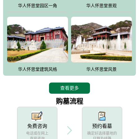
他人亦已歌，死后何所道，托体同山阿"中的后两句。反应了回归大
华人怀思堂园区一角
华人怀思堂景观
自然母亲怀抱中的生卒态度。堂口两边是"左青龙，右白虎，前朱
雀，后玄武"的四大吉祥物铜雕挂件。
华人怀思堂建筑风格
华人怀思堂风景
查看更多
购墓流程
免费咨询
预约看墓
电话或在网上
确定好选择墓地的
直接咨询
日期及线路