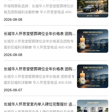
环保殡葬新选择：长城华人怀思堂壁葬碑位价
格及团购福利全解析☎ 华人怀思堂电话:400-
838-5063随着现代人对身后事的规划日益细
2026-08-08
致，壁葬作为一种绿色、节地的殡葬方式逐渐
走进大众视野。长城华人怀思
长城华人怀思堂壁葬碑位全年价格表 团购享专属折扣福利详解
长城华人怀思堂壁葬碑位全年价格表及团购专
属折扣福利详解☎ 华人怀思堂电话:400-838-
5063随着社会的发展和人们观念的转变，越来
2026-08-08
越多的人开始选择壁葬作为一种环保、节约土
地的殡葬方式。长城华人怀
长城华人怀思堂壁葬碑位全年价格表 团购享专属折扣福利详解
长城华人怀思堂壁葬碑位全年价格表 团购享专
属折扣福利详解☎ 华人怀思堂电话:400-838-
5063随着社会的发展和人们观念的变化，越来
2026-08-07
越多的人开始选择壁葬作为一种环保、节约土
地的殡葬方式。长城华人
长城华人怀思堂室内单人碑位完整报价 追思厅使用费用减免详解
长城华人怀思堂室内单人碑位完整报价及追思