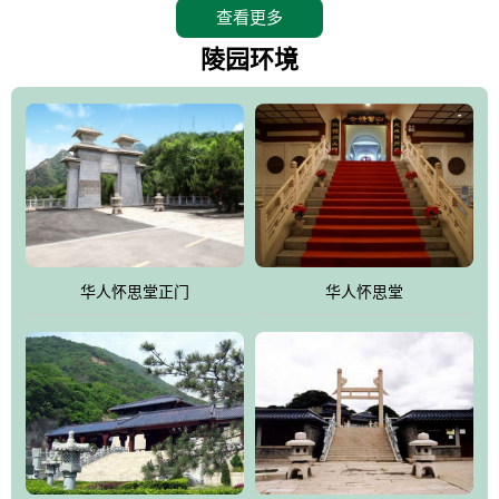
查看更多
怀思堂辖区面积15万平方米，整体建筑面积5．8万平方米。主体建
筑有：怀思堂豪华墓室、礼祭大厅、随缘阁、百家姓觅宗长廊等。
陵园环境
堂外建筑有：阙门、乌头门、华表、雄狮、怀思桥、喷泉、石翁
仲、无字碑、香灯等。典型的仿秦、汉建筑风格。蓝色的琉璃瓦屋
顶，朱砂红的门、窗、柱、墙，汉白玉雕刻的雄狮、华表，花岗岩
铺成的路面和台阶，洒落其间的花卉、松柏与万里长城浑然一体、
气势宏伟、古朴端庄、别具一格。怀思堂大殿入口两侧是用蜡染技
术描绘的抽象派创意绘画，大环境中的长城文化与炎黄始祖，小环
境的绘画中的河流、山川、彩云、明月，意喻着往生者与长城同
华人怀思堂正门
华人怀思堂
伴，与祖宗同眠，他（她）们的思想与品德与山河同在，与日月同
辉。
怀思堂作为豪华室内骨灰存放处，将干支纪年、五行相生相克、天
人合一、太极八卦、生辰八字及生肖等有机结合到历史文化中。一
厅七千个福位分十二小区，按十二地支命名。客户选位，可依据生
肖、八字、时辰亦可参考地理方位、职业、兴趣爱好等等。堂中是
地宫陵寝式的，入口楹联选材于著名田园诗人陶渊明"亲戚或余悲，