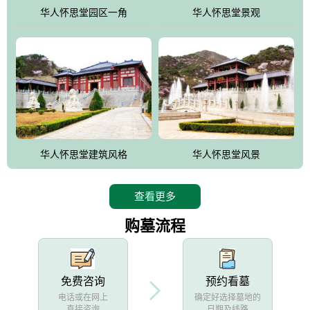
他人亦已歌，死后何所道，托体同山阿"中的后两句。反应了回归大
华人怀思堂园区一角
华人怀思堂景观
自然母亲怀抱中的生卒态度。堂口两边是"左青龙，右白虎，前朱
雀，后玄武"的四大吉祥物铜雕挂件。
华人怀思堂建筑风格
华人怀思堂风景
查看更多
购墓流程
免费咨询
预约看墓
电话或在网上
确定好选择墓地的
直接咨询
日期及线路