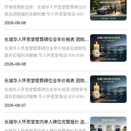
环保殡葬新选择：长城华人怀思堂壁葬碑位价
格及团购福利全解析☎ 华人怀思堂电话:400-
838-5063随着现代人对身后事的规划日益细
2026-08-08
致，壁葬作为一种绿色、节地的殡葬方式逐渐
走进大众视野。长城华人怀思
长城华人怀思堂壁葬碑位全年价格表 团购享专属折扣福利详解
长城华人怀思堂壁葬碑位全年价格表及团购专
属折扣福利详解☎ 华人怀思堂电话:400-838-
5063随着社会的发展和人们观念的转变，越来
2026-08-08
越多的人开始选择壁葬作为一种环保、节约土
地的殡葬方式。长城华人怀
长城华人怀思堂壁葬碑位全年价格表 团购享专属折扣福利详解
长城华人怀思堂壁葬碑位全年价格表 团购享专
属折扣福利详解☎ 华人怀思堂电话:400-838-
5063随着社会的发展和人们观念的变化，越来
2026-08-07
越多的人开始选择壁葬作为一种环保、节约土
地的殡葬方式。长城华人
长城华人怀思堂室内单人碑位完整报价 追思厅使用费用减免详解
长城华人怀思堂室内单人碑位完整报价及追思