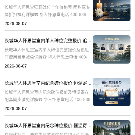
长城华人怀思堂壁葬碑位全年价格表 团购享专
属折扣福利详解☎ 华人怀思堂电话:400-838-
5063随着社会的发展和人们观念的变化，越来
2026-08-07
越多的人开始选择壁葬作为一种环保、节约土
地的殡葬方式。长城华人
长城华人怀思堂室内单人碑位完整报价 追思厅使用费用减免详解
长城华人怀思堂室内单人碑位完整报价及追思
厅使用费用减免详解☎ 华人怀思堂电话:400-
838-5063引言随着社会的发展和人们生活水平
2026-08-07
的提高，对身后事的安排越来越注重仪式感和
个性化。长城华人怀思堂
长城华人怀思堂室内纪念碑位报价 恒温寄存配套同步减免详解
长城华人怀思堂室内纪念碑位报价及恒温寄存
配套同步减免详解☎ 华人怀思堂电话:400-838-
5063一、引言随着社会的发展和人们生活水平
2026-08-07
的提高，对逝者的纪念和缅怀方式也在不断演
变。长城华人怀思堂作
长城华人怀思堂室内纪念碑位报价 恒温寄存配套同步减免详解
在现代社会，随着生活节奏的加快和人们对身