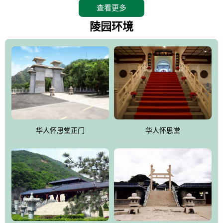
查看更多
怀思堂辖区面积15万平方米，整体建筑面积5．8万平方米。主体建
筑有：怀思堂豪华墓室、礼祭大厅、随缘阁、百家姓觅宗长廊等。
陵园环境
堂外建筑有：阙门、乌头门、华表、雄狮、怀思桥、喷泉、石翁
仲、无字碑、香灯等。典型的仿秦、汉建筑风格。蓝色的琉璃瓦屋
顶，朱砂红的门、窗、柱、墙，汉白玉雕刻的雄狮、华表，花岗岩
铺成的路面和台阶，洒落其间的花卉、松柏与万里长城浑然一体、
气势宏伟、古朴端庄、别具一格。怀思堂大殿入口两侧是用蜡染技
术描绘的抽象派创意绘画，大环境中的长城文化与炎黄始祖，小环
境的绘画中的河流、山川、彩云、明月，意喻着往生者与长城同
华人怀思堂正门
华人怀思堂
伴，与祖宗同眠，他（她）们的思想与品德与山河同在，与日月同
辉。
怀思堂作为豪华室内骨灰存放处，将干支纪年、五行相生相克、天
人合一、太极八卦、生辰八字及生肖等有机结合到历史文化中。一
厅七千个福位分十二小区，按十二地支命名。客户选位，可依据生
肖、八字、时辰亦可参考地理方位、职业、兴趣爱好等等。堂中是
地宫陵寝式的，入口楹联选材于著名田园诗人陶渊明"亲戚或余悲，