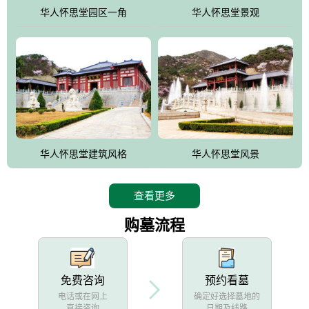
他人亦已歌，死后何所道，托体同山阿"中的后两句。反应了回归大
华人怀思堂园区一角
华人怀思堂景观
自然母亲怀抱中的生卒态度。堂口两边是"左青龙，右白虎，前朱
雀，后玄武"的四大吉祥物铜雕挂件。
华人怀思堂建筑风格
华人怀思堂风景
查看更多
购墓流程
免费咨询
预约看墓
电话或在网上
确定好选择墓地的
直接咨询
日期及线路